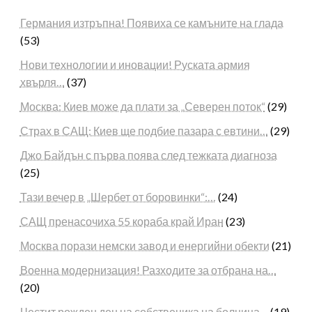
Германия изтръпна! Появиха се камъните на глада
(53)
Нови технологии и иновации! Руската армия
хвърля…
(37)
Москва: Киев може да плати за „Северен поток“
(29)
Страх в САЩ: Киев ще подбие пазара с евтини…
(29)
Джо Байдън с първа поява след тежката диагноза
(25)
Тази вечер в „Шербет от боровинки“:…
(24)
САЩ пренасочиха 55 кораба край Иран
(23)
Москва порази немски завод и енергийни обекти
(21)
Военна модернизация! Разходите за отбрана на…
(20)
Честит рожден ден на собственика на болница…
(19)