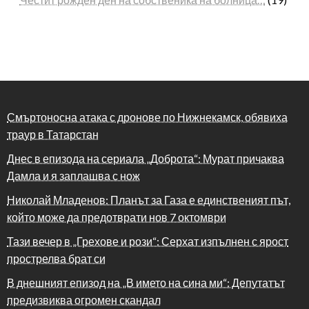
Смъртоносна атака с дронове по Нижнекамск, обявиха
траур в Татарстан
Днес в епизода на сериала „Доброта“: Мурат причаква
Дамла и я заплашва с нож
Николай Младенов: Планът за Газа е единственият път,
който може да предотврати нов 7 октомври
Тази вечер в „Грехове и рози“: Серхат изпълнен с ярост
прострелва брат си
В днешният епизод на „В името на сина ми“: Депутатът
предизвиква огромен скандал