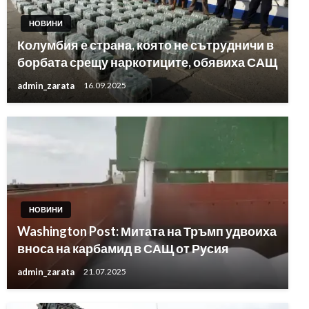
НОВИНИ
Колумбия е страна, която не сътрудничи в
борбата срещу наркотиците, обявиха САЩ
admin_zarata
16.09.2025
НОВИНИ
Washington Post: Митата на Тръмп удвоиха
вноса на карбамид в САЩ от Русия
admin_zarata
21.07.2025