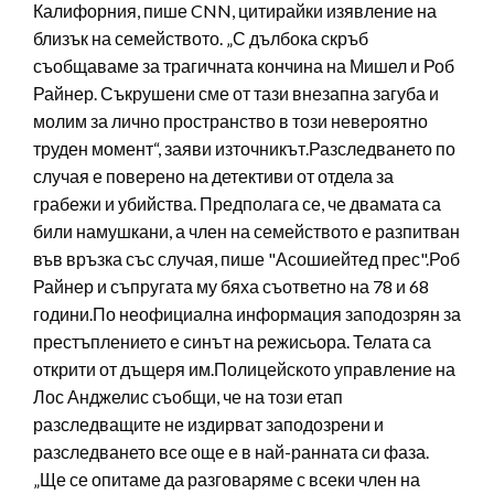
Калифорния, пише CNN, цитирайки изявление на
близък на семейството. „С дълбока скръб
съобщаваме за трагичната кончина на Мишел и Роб
Райнер. Съкрушени сме от тази внезапна загуба и
молим за лично пространство в този невероятно
труден момент“, заяви източникът.Разследването по
случая е поверено на детективи от отдела за
грабежи и убийства. Предполага се, че двамата са
били намушкани, а член на семейството е разпитван
във връзка със случая, пише "Асошиейтед прес".Роб
Райнер и съпругата му бяха съответно на 78 и 68
години.По неофициална информация заподозрян за
престъплението е синът на режисьора. Телата са
открити от дъщеря им.Полицейското управление на
Лос Анджелис съобщи, че на този етап
разследващите не издирват заподозрени и
разследването все още е в най-ранната си фаза.
„Ще се опитаме да разговаряме с всеки член на