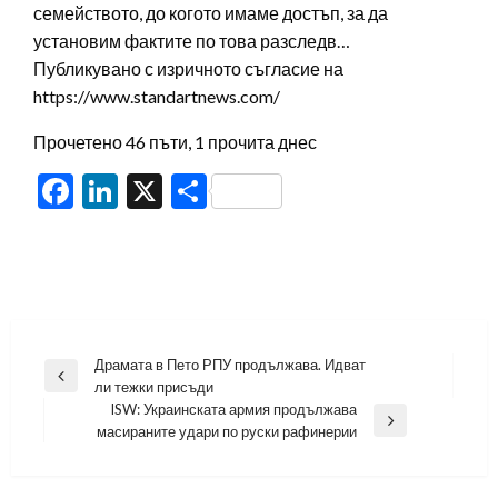
семейството, до когото имаме достъп, за да
установим фактите по това разследв…
Публикувано с изричното съгласие на
https://www.standartnews.com/
Прочетено 46 пъти, 1 прочита днес
Facebook
LinkedIn
X
Share
Навигация
Драмата в Пето РПУ продължава. Идват
Previous
ли тежки присъди
Post
ISW: Украинската армия продължава
Next
масираните удари по руски рафинерии
Post