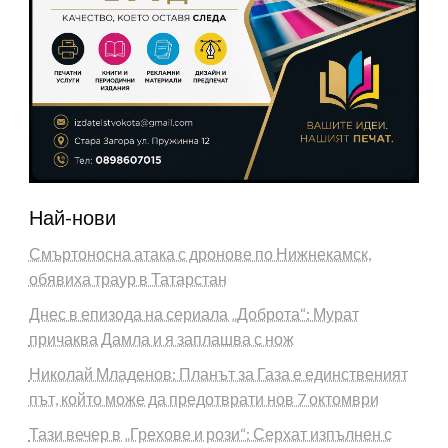
Най-нови
Смъртоносна атака с дронове по Нижнекамск,
обявиха траур в Татарстан
Днес в епизода на сериала „Доброта“: Мурат
причаква Дамла и я заплашва с нож
Николай Младенов: Планът за Газа е единственият
път, който може да предотврати нов 7 октомври
Тази вечер в „Грехове и рози“: Серхат изпълнен с