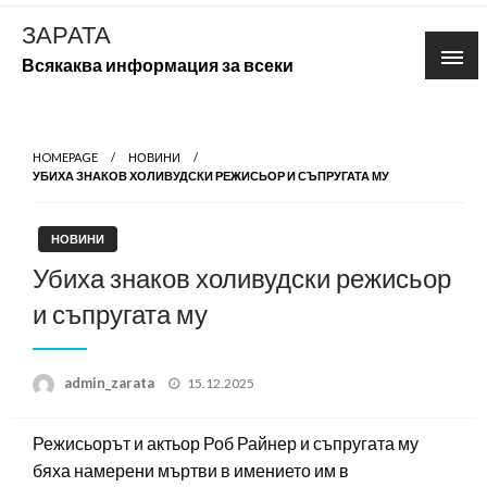
Skip
ЗАРАТА
to
Всякаква информация за всеки
content
HOMEPAGE
НОВИНИ
УБИХА ЗНАКОВ ХОЛИВУДСКИ РЕЖИСЬОР И СЪПРУГАТА МУ
НОВИНИ
Убиха знаков холивудски режисьор
и съпругата му
Posted
admin_zarata
15.12.2025
on
Режисьорът и актьор Роб Райнер и съпругата му
бяха намерени мъртви в имението им в