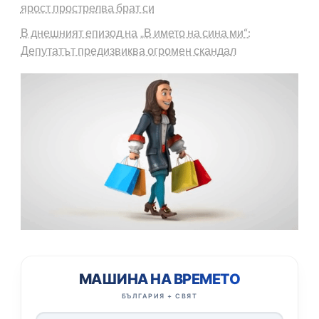
ярост прострелва брат си
В днешният епизод на „В името на сина ми“:
Депутатът предизвиква огромен скандал
МАШИНА НА ВРЕМЕТО
БЪЛГАРИЯ + СВЯТ