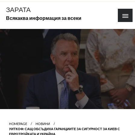
Skip
ЗАРАТА
to
Всякаква информация за всеки
content
HOMEPAGE
НОВИНИ
УИТКОФ: САЩ ОБСЪДИХА ГАРАНЦИИТЕ ЗА СИГУРНОСТ ЗА КИЕВ С
ЕВРОТРОЙКАТА И УКРАЙНА