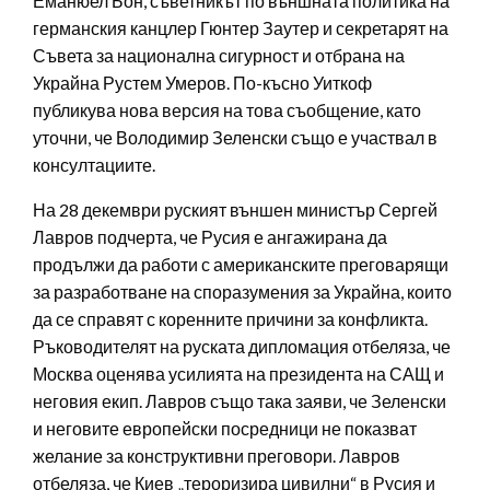
Еманюел Бон, съветникът по външната политика на
германския канцлер Гюнтер Заутер и секретарят на
Съвета за национална сигурност и отбрана на
Украйна Рустем Умеров. По-късно Уиткоф
публикува нова версия на това съобщение, като
уточни, че Володимир Зеленски също е участвал в
консултациите.
На 28 декември руският външен министър Сергей
Лавров подчерта, че Русия е ангажирана да
продължи да работи с американските преговарящи
за разработване на споразумения за Украйна, които
да се справят с коренните причини за конфликта.
Ръководителят на руската дипломация отбеляза, че
Москва оценява усилията на президента на САЩ и
неговия екип. Лавров също така заяви, че Зеленски
и неговите европейски посредници не показват
желание за конструктивни преговори. Лавров
отбеляза, че Киев „тероризира цивилни“ в Русия и