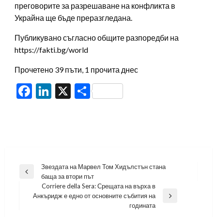
преговорите за разрешаване на конфликта в
Украйна ще бъде преразгледана.
Публикувано съгласно общите разпоредби на
https://fakti.bg/world
Прочетено 39 пъти, 1 прочита днес
Facebook
LinkedIn
X
Share
Навигация
Звездата на Марвел Том Хидълстън стана
Previous
баща за втори път
Post
Corriere della Sera: Срещата на върха в
Анкъридж е едно от основните събития на
Next
годината
Post