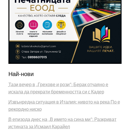
Най-нови
Тази вечер в „Грехове и рози“: Берак отчаяно е
искала да прекрати бременността си с Кадер
Извънредна ситуация в Италия: нивото на река По е
рекордно ниско
В епизода днес на „В името на сина ми“: Разкриват
истината за Исмаил Карайел