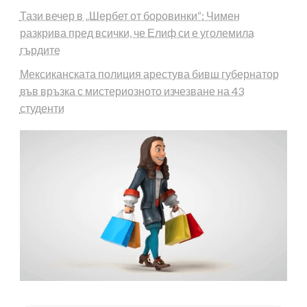
Тази вечер в „Шербет от боровинки“: Чимен
разкрива пред всички, че Елиф си е уголемила
гърдите
Мексиканската полиция арестува бивш губернатор
във връзка с мистериозното изчезване на 43
студенти