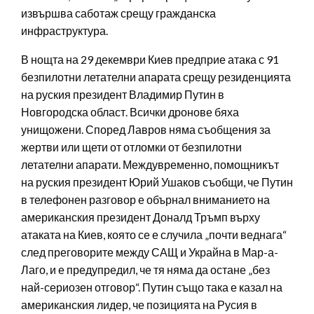
извършва саботаж срещу гражданска
инфраструктура.
В нощта на 29 декември Киев предприе атака с 91
безпилотни летателни апарата срещу резиденцията
на руския президент Владимир Путин в
Новгородска област. Всички дронове бяха
унищожени. Според Лавров няма съобщения за
жертви или щети от отломки от безпилотни
летателни апарати. Междувременно, помощникът
на руския президент Юрий Ушаков съобщи, че Путин
в телефонен разговор е обърнал вниманието на
американския президент Доналд Тръмп върху
атаката на Киев, която се е случила „почти веднага“
след преговорите между САЩ и Украйна в Мар-а-
Лаго, и е предупредил, че тя няма да остане „без
най-сериозен отговор“. Путин също така е казал на
американския лидер, че позицията на Русия в