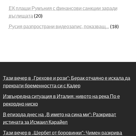
ЕК плаши Румъния с финансови санкции заради
въглищата
(20)
Русия разпространи видеозапис, показващ…
(18)
Тази вечер в „Грехове и рози“: Берак отчаяно е искала да
прекрати бременността си с Кадер
Извънредна ситуация в Италия: нивото на река По е
рекордно ниско
В епизода днес на „В името на сина ми“: Разкриват
истината за Исмаил Карайел
Тази вечер в „Шербет от боровинки“: Чимен разкрива