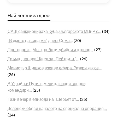
Най-четени за днес:
САЩ санкционираха Куба, българското МВнР с…
(34)
„В името на сина ми“ днес: Сема…
(30)
Преговори с Мъск, роботи-убийци и отново…
(27)
Тръмп „попари“ Киев за „Пейтриът“,…
(26)
Министър Шишков взриви ефира. Разкри как се…
(26)
В Украйна: Путин смени ключови военни
командири…
(25)
Тази вечер в епизода на „Шербет от…
(25)
Зеленски обяви началото на специална операция…
(24)