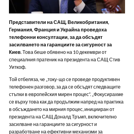
Представители на САЩ, Великобритания,
Германия, Франция и Украйна проведоха
телефонни консултации, за да обсъдят
засилването на гаранциите за сигурност за
Киев
. Това беше обявено на 10 декември от
специалния пратеник на президента на САЩ Стив
Уиткоф.
Той отбеляза, че „току-що се проведе продуктивен
телефонен разговор, за да се обсъдят следващите
стъпки в европейския мирен процес“. „Фокусирахме
се върху това как да продължим напред на практика
в обсъждането на мирния процес, иницииран от
президента на САЩ Доналд Тръмп, включително
засилване на гаранциите за сигурност и
разработване на ефективни механизми за