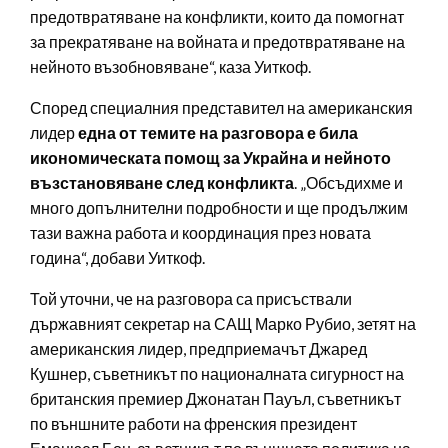
предотвратяване на конфликти, които да помогнат
за прекратяване на войната и предотвратяване на
нейното възобновяване“, каза Уиткоф.
Според специалния представител на американския
лидер
една от темите на разговора е била
икономическата помощ за Украйна и нейното
възстановяване след конфликта
. „Обсъдихме и
много допълнителни подробности и ще продължим
тази важна работа и координация през новата
година“, добави Уиткоф.
Той уточни, че на разговора са присъствали
държавният секретар на САЩ Марко Рубио, зетят на
американския лидер, предприемачът Джаред
Кушнер, съветникът по националната сигурност на
британския премиер Джонатан Пауъл, съветникът
по външните работи на френския президент