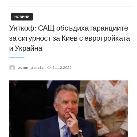
НОВИНИ
Уиткоф: САЩ обсъдиха гаранциите
за сигурност за Киев с евротройката
и Украйна
Posted
admin_zarata
31.12.2025
on