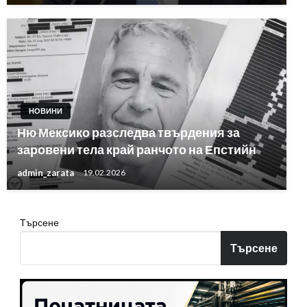
НОВИНИ
Ню Мексико разследва твърдения за
заровени тела край ранчото на Епстийн
admin_zarata
19.02.2026
Търсене
Търсене