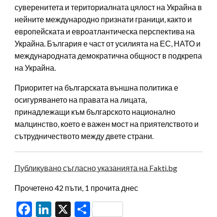
суверенитета и териториалната цялост на Украйна в
нейните международно признати граници, както и
европейската и евроатлантическа перспектива на
Украйна. България е част от усилията на ЕС, НАТО и
международната демократична общност в подкрепа
на Украйна.
Приоритет на българската външна политика е
осигуряването на правата на лицата,
принадлежащи към българското национално
малцинство, което е важен мост на приятелството и
сътрудничеството между двете страни.
Публикувано съгласно указанията на Fakti.bg
Прочетено 42 пъти, 1 прочита днес
Facebook
LinkedIn
X
Share