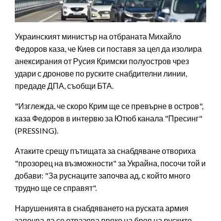
Украинският министър на отбраната Михайло
Федоров каза, че Киев си поставя за цел да изолира
анексирания от Русия Кримски полуостров чрез
удари с дронове по руските снабдителни линии,
предаде ДПА, съобщи БТА.
"Изглежда, че скоро Крим ще се превърне в остров",
каза Федоров в интервю за Ютюб канала "Пресинг"
(PRESSING).
Атаките срещу пътищата за снабдяване отвориха
"прозорец на възможности" за Украйна, посочи той и
добави: "За руснаците започва ад, с който много
трудно ще се справят".
Нарушенията в снабдяването на руската армия
започва да се отразява пряко на броя на руските