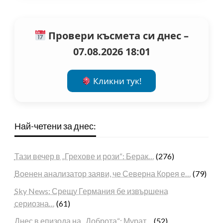
Провери късмета си днес –
07.08.2026 18:01
Кликни тук!
Най-четени за днес:
Тази вечер в „Грехове и рози“: Берак…
(276)
Военен анализатор заяви, че Северна Корея е…
(79)
Sky News: Срещу Германия бе извършена
сериозна…
(61)
Днес в епизода на „Доброта“: Мурат…
(52)