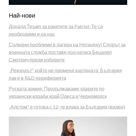
Най-нови
Доналд Тръмп за ракетите за Patriot: Те са
необходими и на нас
Солидни проблеми в лагера на Нетаняху! Спорът за
военната служба поставя под натиск Бецалел
Смотрич преди изборите
„Рекордът“, който не променя картината: България
пак е в R&D периферията
Руската армия: Продължаваме ударите по
украински кораби край Одеса и Черноморск
„Алстом“ е готова с 12-те влака за България (видео)