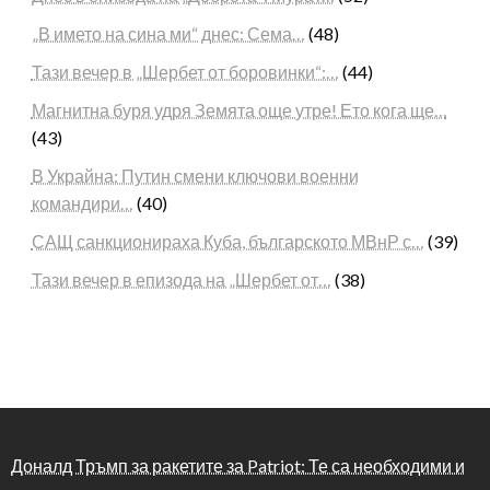
„В името на сина ми“ днес: Сема…
(48)
Тази вечер в „Шербет от боровинки“:…
(44)
Магнитна буря удря Земята още утре! Ето кога ще…
(43)
В Украйна: Путин смени ключови военни
командири…
(40)
САЩ санкционираха Куба, българското МВнР с…
(39)
Тази вечер в епизода на „Шербет от…
(38)
Доналд Тръмп за ракетите за Patriot: Те са необходими и