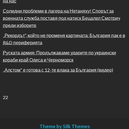
на нас
Солидни проблеми в лагера на Нетаняху! Спорът за
военната служба поставя под натиск Бецалел Смотрич
преди изборите
„Рекордът“, който не променя картината: България пак е в
R&D периферията
Руската армия: Продължаваме ударите по украински
кораби край Одеса и Черноморск
„Алстом“ е готова с 12-те влака за България (видео)
22
Theme by Silk Themes