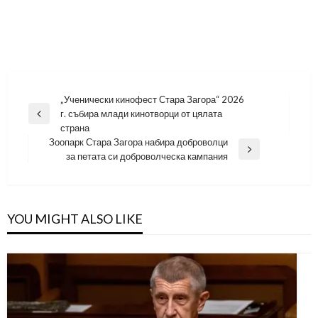
Навигация
„Ученически кинофест Стара Загора“ 2026
г. събира млади кинотворци от цялата
Previous
страна
Post
Зоопарк Стара Загора набира доброволци
Next
за петата си доброволческа кампания
Post
YOU MIGHT ALSO LIKE