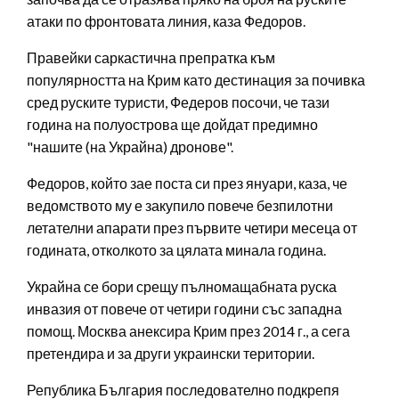
атаки по фронтовата линия, каза Федоров.
Правейки саркастична препратка към
популярността на Крим като дестинация за почивка
сред руските туристи, Федеров посочи, че тази
година на полуострова ще дойдат предимно
"нашите (на Украйна) дронове".
Федоров, който зае поста си през януари, каза, че
ведомството му е закупило повече безпилотни
летателни апарати през първите четири месеца от
годината, отколкото за цялата минала година.
Украйна се бори срещу пълномащабната руска
инвазия от повече от четири години със западна
помощ. Москва анексира Крим през 2014 г., а сега
претендира и за други украински територии.
Република България последователно подкрепя