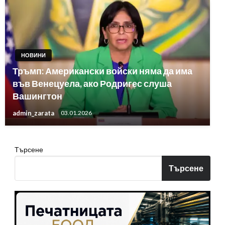
НОВИНИ
Тръмп: Американски войски няма да има
във Венецуела, ако Родригес слуша
Вашингтон
admin_zarata
03.01.2026
Търсене
Търсене