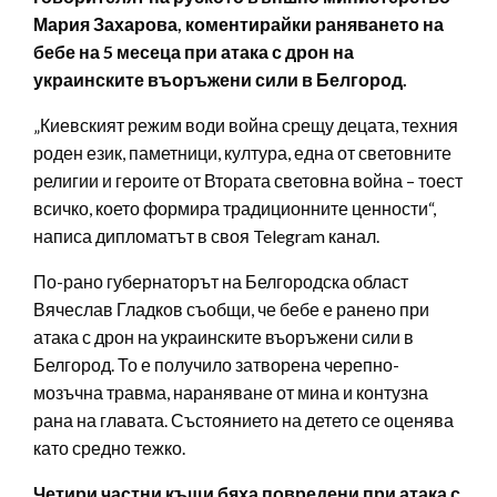
Мария Захарова, коментирайки раняването на
бебе на 5 месеца при атака с дрон на
украинските въоръжени сили в Белгород.
„Киевският режим води война срещу децата, техния
роден език, паметници, култура, една от световните
религии и героите от Втората световна война – тоест
всичко, което формира традиционните ценности“,
написа дипломатът в своя Telegram канал.
По-рано губернаторът на Белгородска област
Вячеслав Гладков съобщи, че бебе е ранено при
атака с дрон на украинските въоръжени сили в
Белгород. То е получило затворена черепно-
мозъчна травма, нараняване от мина и контузна
рана на главата. Състоянието на детето се оценява
като средно тежко.
Четири частни къщи бяха повредени при атака с