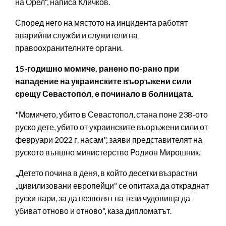
на Орел“, написа Кличков.
Според него на мястото на инцидента работят
аварийни служби и служители на
правоохранителните органи.
15-годишно момиче, ранено по-рано при
нападение на украинските въоръжени сили
срещу Севастопол, е починало в болницата.
"Момичето, убито в Севастопол, стана поне 238-ото
руско дете, убито от украинските въоръжени сили от
февруари 2022 г. насам", заяви представителят на
руското външно министерство Родион Мирошник.
„Детето почина в деня, в който десетки възрастни
„цивилизовани европейци“ се опитаха да откраднат
руски пари, за да позволят на тези чудовища да
убиват отново и отново“, каза дипломатът.