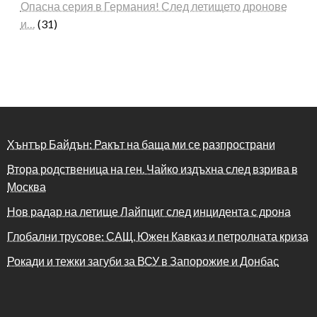
Опасна серия в Германия! След летището дронове
и…
(31)
Хънтър Байдън: Ракът на баща ми се разпространи
Втора родственица на ген. Чайко издъхна след взрива в
Москва
Нов радар на летище Лайпциг след инцидента с дрона
Глобални трусове: САЩ, Южен Кавказ и петролната криза
Рокади и тежки загуби за ВСУ в Запорожие и Донбас