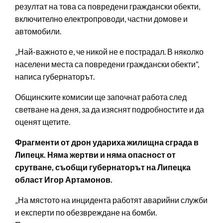
резултат на това са повредени граждански обекти,
включително електропроводи, частни домове и
автомобили.
„Най-важното е, че никой не е пострадал. В няколко
населени места са повредени граждански обекти“,
написа губернаторът.
Общинските комисии ще започнат работа след
светване на деня, за да изяснят подробностите и да
оценят щетите.
Фрагменти от дрон удариха жилищна сграда в
Липецк. Няма жертви и няма опасност от
срутване, съобщи губернаторът на Липецка
област Игор Артамонов.
„На мястото на инцидента работят аварийни служби
и експерти по обезвреждане на бомби.