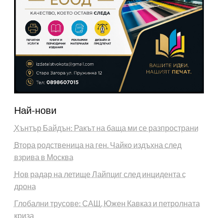
Най-нови
Хънтър Байдън: Ракът на баща ми се разпространи
Втора родственица на ген. Чайко издъхна след
взрива в Москва
Нов радар на летище Лайпциг след инцидента с
дрона
Глобални трусове: САЩ, Южен Кавказ и петролната
криза