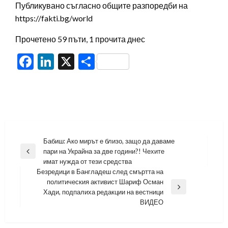
Публикувано съгласно общите разпоредби на
https://fakti.bg/world
Прочетено 59 пъти, 1 прочита днес
Facebook
LinkedIn
X
Share
Навигация
Бабиш: Ако мирът е близо, защо да даваме
пари на Украйна за две години?! Чехите
Previous
имат нужда от тези средства
Post
Безредици в Бангладеш след смъртта на
политическия активист Шариф Осман
Next
Хади, подпалиха редакции на вестници
Post
ВИДЕО