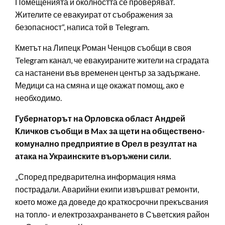
Помещенията и околността се проверяват.
Жителите се евакуират от съображения за
безопасност“, написа той в Telegram.
Кметът на Липецк Роман Ченцов съобщи в своя
Telegram канал, че евакуираните жители на сградата
са настанени във временен център за задържане.
Медици са на смяна и ще окажат помощ, ако е
необходимо.
Губернаторът на Орловска област Андрей
Кличков съобщи в Max за щети на обществено-
комунално предприятие в Орел в резултат на
атака на Украинските въоръжени сили.
„Според предварителна информация няма
пострадали. Аварийни екипи извършват ремонти,
което може да доведе до краткосрочни прекъсвания
на топло- и електрозахранването в Съветския район