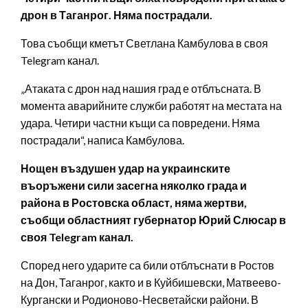
дрон в Таганрог. Няма пострадали.
Това съобщи кметът Светлана Камбулова в своя
Telegram канал.
„Атаката с дрон над нашия град е отблъсната. В
момента аварийните служби работят на местата на
удара. Четири частни къщи са повредени. Няма
пострадали“, написа Камбулова.
Нощен въздушен удар на украинските
въоръжени сили засегна няколко града и
района в Ростовска област, няма жертви,
съобщи областният губернатор Юрий Слюсар в
своя Telegram канал.
Според него ударите са били отблъснати в Ростов
на Дон, Таганрог, както и в Куйбишевски, Матвеево-
Кургански и Родионово-Несветайски райони. В