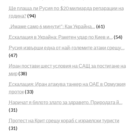
Ще плаща ли Русия по $20 милиарда репарации на
година?
(94)
„Имаме само 6 минути!“: Как Украйна…
(61)
Ескалация в Украйна: Ракетен удар по Киев и…
(54)
Русия извърши една от най-големите атаки срещу…
(47)
Иран постави шест условия на САЩ за постигане на
мир
(38)
Ескалация: Иран атакува танкер на ОАЕ в Ормузкия
проток
(33)
Наричат я бялото злато за здравето. Природата й…
(31)
Протест на Крит срещу кораб с израелски туристи
(31)