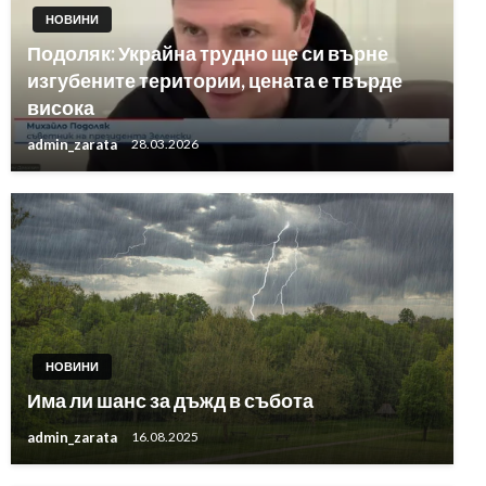
НОВИНИ
Подоляк: Украйна трудно ще си върне
изгубените територии, цената е твърде
висока
admin_zarata
28.03.2026
НОВИНИ
Има ли шанс за дъжд в събота
admin_zarata
16.08.2025