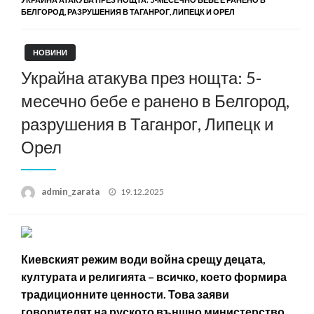
БЕЛГОРОД, РАЗРУШЕНИЯ В ТАГАНРОГ, ЛИПЕЦК И ОРЕЛ
НОВИНИ
Украйна атакува през нощта: 5-
месечно бебе е ранено в Белгород,
разрушения в Таганрог, Липецк и
Орел
Posted
admin_zarata
19.12.2025
on
Киевският режим води война срещу децата,
културата и религията – всичко, което формира
традиционните ценности. Това заяви
говорителят на руското външно министерство