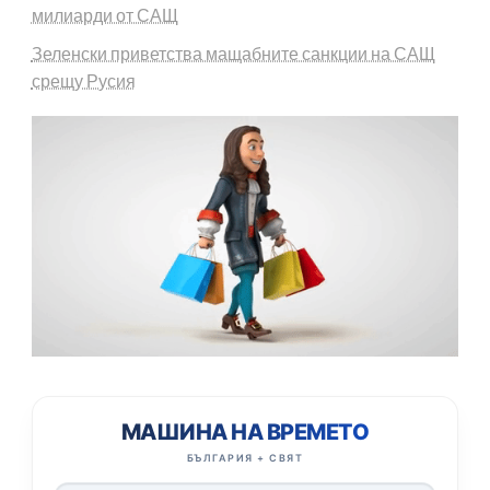
милиарди от САЩ
Зеленски приветства мащабните санкции на САЩ
срещу Русия
МАШИНА НА ВРЕМЕТО
БЪЛГАРИЯ + СВЯТ