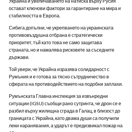
Украйна и увеличаването на натиска върху Русия
остават ключови фактори за гарантиране на мира и
стабилността в Европа.
Сибига допълни, че укрепването на украинската
противовъздушна отбрана е стратегически
приоритет, тъй като това не само защитава
страната, но и намалява рисковете за съседните
държави.
Той увери, че Украйна изразява солидарност с
Румъния и е готова за тясно сътрудничество в
сферата на противодействието на подобни заплахи.
Румънската Главна инспекция за извънредни
ситуации (IGSU) съобщи рано сутринта, че дрон се е
разбил върху жилищна сграда в Галац, в близост до
границата с Украйна, като двама души са получили
леки наранявания, а ударът е предизвикал пожар на