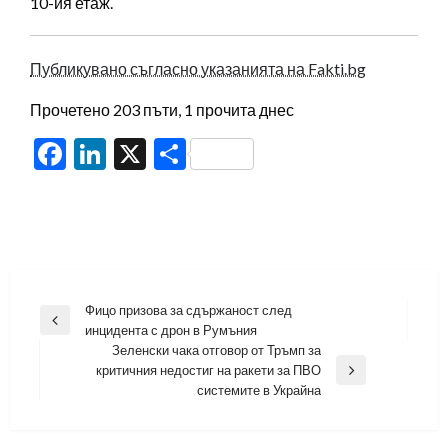
10-ия етаж.
Публикувано съгласно указанията на Fakti.bg
Прочетено 203 пъти, 1 прочита днес
Facebook
LinkedIn
X
Share
Навигация
Фицо призова за сдържаност след
Previous
инцидента с дрон в Румъния
Post
Зеленски чака отговор от Тръмп за
критичния недостиг на ракети за ПВО
Next
системите в Украйна
Post