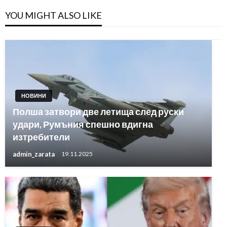
YOU MIGHT ALSO LIKE
НОВИНИ
Полша затвори две летища след руски
удари, Румъния спешно вдигна
изтребители
admin_zarata
19.11.2025