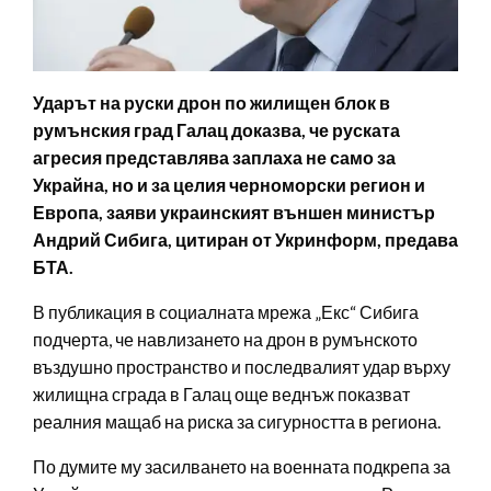
Ударът на руски дрон по жилищен блок в
румънския град Галац доказва, че руската
агресия представлява заплаха не само за
Украйна, но и за целия черноморски регион и
Европа, заяви украинският външен министър
Андрий Сибига, цитиран от Укринформ, предава
БТА.
В публикация в социалната мрежа „Екс“ Сибига
подчерта, че навлизането на дрон в румънското
въздушно пространство и последвалият удар върху
жилищна сграда в Галац още веднъж показват
реалния мащаб на риска за сигурността в региона.
По думите му засилването на военната подкрепа за