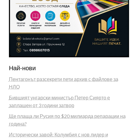
Най-нови
Пентагонът разсекрети пети архив с файлове за
НЛО
Бившият унгарски министър Петер Сиярто е
заплашен от 3 години затвор
Ще плаща ли Русия по $20 милиарда репарации на
година?
Исторически завой: Колумбия с нов лидер и