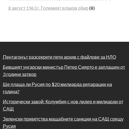
8 август 1963 г. Големият влаков обир
(8)
Пентагонът разсекрети пети архив с файлове за НЛО
Бившият унгарски министър Петер Сиярто е заплашен от
3 години затвор
Ще плаща ли Русия по $20 милиарда репарации на
година?
Исторически завой: Колумбия с нов лидер и милиарди от
САЩ
Зеленски приветства мащабните санкции на САЩ срещу
Русия