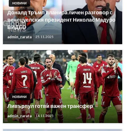
НОВИНИ
Доналд Тръмп планира личен разговор с
венецуелския президент Николас Мадуро
ВИДЕО
admin_zarata
25.11.2025
НОВИНИ
Ливърпул готви важен трансфер
admin_zarata
14.11.2025