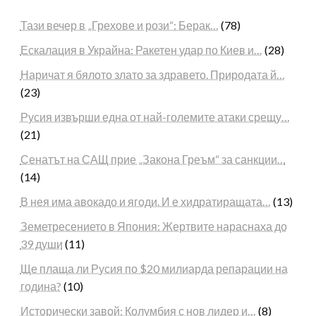
Тази вечер в „Грехове и рози“: Берак…
(78)
Ескалация в Украйна: Ракетен удар по Киев и…
(28)
Наричат я бялото злато за здравето. Природата й…
(23)
Русия извърши една от най-големите атаки срещу…
(21)
Сенатът на САЩ прие „Закона Греъм“ за санкции…
(14)
В нея има авокадо и ягоди. И е хидратиращата…
(13)
Земетресението в Япония: Жертвите нараснаха до
39 души
(11)
Ще плаща ли Русия по $20 милиарда репарации на
година?
(10)
Исторически завой: Колумбия с нов лидер и…
(8)