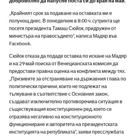
доброволно да напусне поста си до края на май.
„Крайният срок за подаване на оставката ми е
полунощ днес. В понеделник в 8:00 ч. сутринта ще
посетя президента Тамаш Сюйок, придружен от
министъра на правосъдието“, написа Мадяр във
Facebook.
Сюйок отказа да подаде оставка по искане на Мадяр
и на 29 май поиска от Венецианската комисия да
предостави правна оценка на конфликта между тях.
„Призивите за отстраняване на държавния глава по
политически причини, които не подлежат на
тълкуване в съответствие с Основния закон,
създават изключително противоречива ситуация в
съществуващия конституционен ред, което се
отразява негативно на конституционното
функциониране и авторитета на президентската
институцията на републиката“, заяви пресслужбата