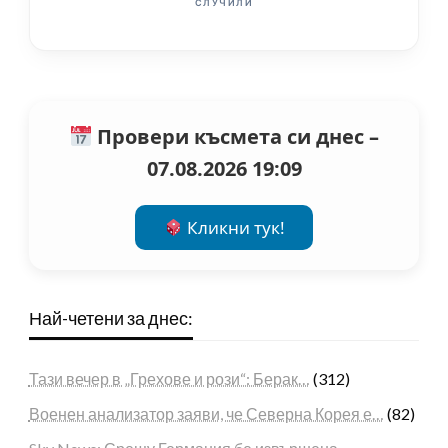
СЛУЧИЛИ
Провери късмета си днес –
07.08.2026 19:09
Кликни тук!
Най-четени за днес:
Тази вечер в „Грехове и рози“: Берак…
(312)
Военен анализатор заяви, че Северна Корея е…
(82)