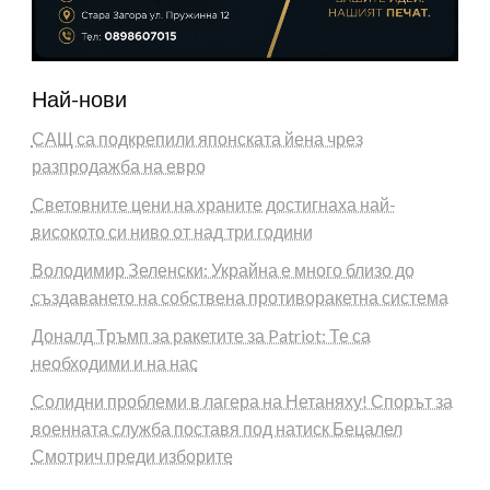
Най-нови
САЩ са подкрепили японската йена чрез
разпродажба на евро
Световните цени на храните достигнаха най-
високото си ниво от над три години
Володимир Зеленски: Украйна е много близо до
създаването на собствена противоракетна система
Доналд Тръмп за ракетите за Patriot: Те са
необходими и на нас
Солидни проблеми в лагера на Нетаняху! Спорът за
военната служба поставя под натиск Бецалел
Смотрич преди изборите