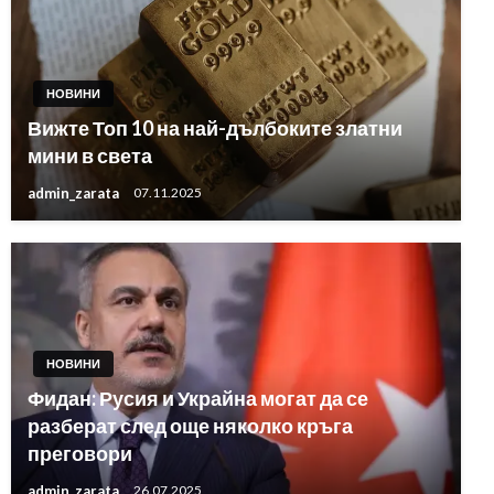
НОВИНИ
Вижте Топ 10 на най-дълбоките златни
мини в света
admin_zarata
07.11.2025
НОВИНИ
Фидан: Русия и Украйна могат да се
разберат след още няколко кръга
преговори
admin_zarata
26.07.2025