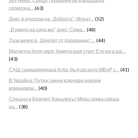
Sky News: Срещу Германия бе извършена
сериозна…
(63)
Днес в епизода на „Доброта“: Мурат…
(52)
„В името на сина ми“ днес: Сема…
(48)
Тази вечер в „Шербет от боровинки“:…
(44)
Магнитна буря удря Земята още утре! Ето кога ще…
(43)
САЩ санкционираха Куба, българското МВнР с…
(41)
В Украйна: Путин смени ключови военни
командири…
(40)
Спешно в Берлин! Канцлерът Мерц свика среща
на…
(38)