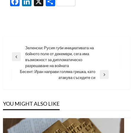
Facebook
LinkedIn
X
Share
Навигация
Зеленски: Русия губи инициативата на
бойното поле от декември, сега има
Previous
възможност за дипломатическо
Post
разрешаване на войната
Бесент: Иран направи голяма грешка, като
Next
атакува съседите си
Post
YOU MIGHT ALSO LIKE