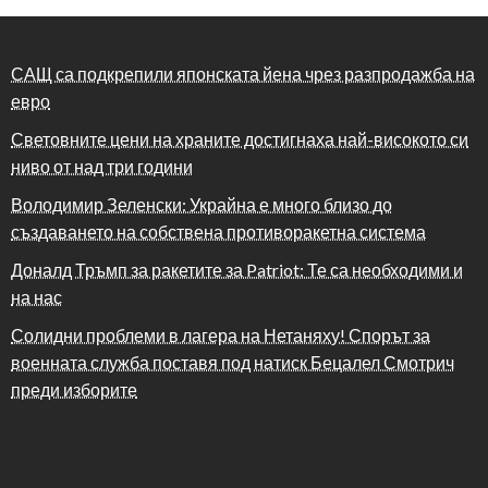
САЩ са подкрепили японската йена чрез разпродажба на
евро
Световните цени на храните достигнаха най-високото си
ниво от над три години
Володимир Зеленски: Украйна е много близо до
създаването на собствена противоракетна система
Доналд Тръмп за ракетите за Patriot: Те са необходими и
на нас
Солидни проблеми в лагера на Нетаняху! Спорът за
военната служба поставя под натиск Бецалел Смотрич
преди изборите