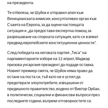
на президента.
Тя отбеляза, че Шуйок е отправил апел към
Венецианската комисия, консултативен орган към
Съвета на Европа, за да оцени настоящата
ситуация и „да предостави експертна помощ за
разрешаване на спорната ситуация, като се вземат
предвид европейските конституционни ценности“.
След победата на неговата партия „Тиса“ на
парламентарните избори на 12 април, Маджар
призова унгарския президент да подаде оставка.
Новият премиер смята, че Шуйок няма право да
остане на поста си, тъй като не е успял да
предотврати злоупотребите, извършени от
предишното правителство, водено от Виктор Орбан,
в политически, социални и финансови въпроси през
последните години, въпреки отговорностите си.