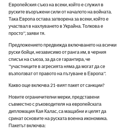
Европейския съюз на всеки, който е служил в
руските въоръжени сили от началото на войната.
Така Европа остава затворена за всеки, който е
участвал в нахлуването в Украйна. Толкова е
просто'', заяви тя.
Предложението предвижда включването на всички
руски бойци, независимо от ранга им, в черния
списък на съюза, за да се гарантира, че
''участниците в агресията няма да могат да се
възползват от правото на пътуване в Европа''.
Какво още включва 21-вият пакет от санкции?
Новите ограничителни мерки, представени
съвместно с ръководителя на европейската
дипломация Кая Калас, са мащабни и целят да
сринат основите на руската военна икономика.
Пакетът включва: