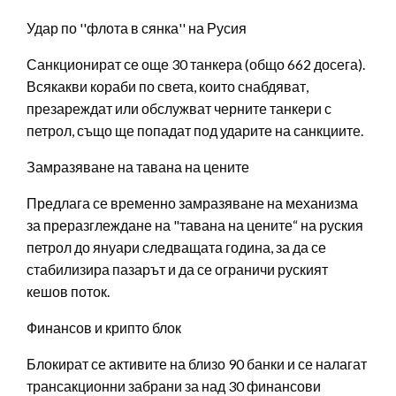
Удар по ''флота в сянка'' на Русия
Санкционират се още 30 танкера (общо 662 досега).
Всякакви кораби по света, които снабдяват,
презареждат или обслужват черните танкери с
петрол, също ще попадат под ударите на санкциите.
Замразяване на тавана на цените
Предлага се временно замразяване на механизма
за преразглеждане на "тавана на цените“ на руския
петрол до януари следващата година, за да се
стабилизира пазарът и да се ограничи руският
кешов поток.
Финансов и крипто блок
Блокират се активите на близо 90 банки и се налагат
трансакционни забрани за над 30 финансови