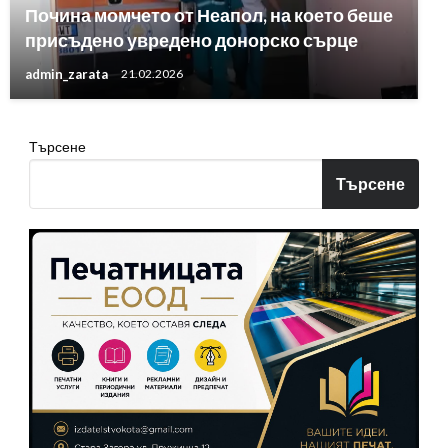
Почина момчето от Неапол, на което беше
присъдено увредено донорско сърце
admin_zarata
21.02.2026
Търсене
Търсене