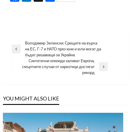
Навигация
Володимир Зеленски: Срещите на върха
на ЕС, Г-7 и НАТО през юни и юли могат да
Previous
бъдат решаващи за Украйна
Post
Синтетични опиоиди заливат Европа,
смъртните случаи от наркотици достигат
Next
рекорд
Post
YOU MIGHT ALSO LIKE