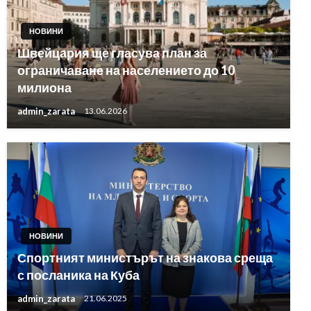
НОВИНИ
Швейцария ще гласува план за
ограничаване на населението до 10
милиона
admin_zarata
13.06.2026
НОВИНИ
Спортният министърът на знакова среща
с посланика на Куба
admin_zarata
21.06.2025