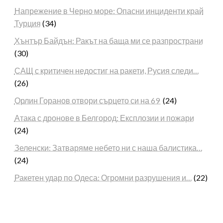
Напрежение в Черно море: Опасни инциденти край
Турция
(34)
Хънтър Байдън: Ракът на баща ми се разпространи
(30)
САЩ с критичен недостиг на ракети, Русия следи…
(26)
Орлин Горанов отвори сърцето си на 69
(24)
Атака с дронове в Белгород: Експлозии и пожари
(24)
Зеленски: Затваряме небето ни с наша балистика…
(24)
Ракетен удар по Одеса: Огромни разрушения и…
(22)