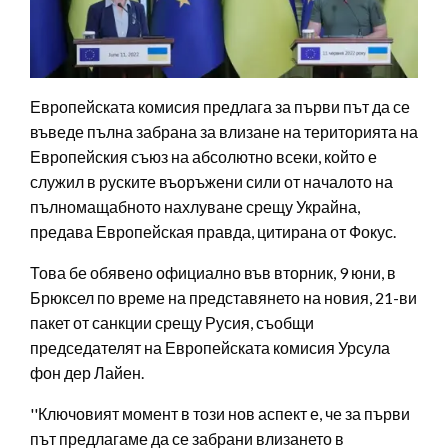
Европейската комисия предлага за първи път да се
въведе пълна забрана за влизане на територията на
Европейския съюз на абсолютно всеки, който е
служил в руските въоръжени сили от началото на
пълномащабното нахлуване срещу Украйна,
предава Европейская правда, цитирана от Фокус.
Това бе обявено официално във вторник, 9 юни, в
Брюксел по време на представянето на новия, 21-ви
пакет от санкции срещу Русия, съобщи
председателят на Европейската комисия Урсула
фон дер Лайен.
''Ключовият момент в този нов аспект е, че за първи
път предлагаме да се забрани влизането в