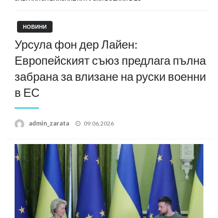
НОВИНИ
Урсула фон дер Лайен:
Европейският съюз предлага пълна
забрана за влизане на руски военни
в ЕС
Posted
admin_zarata
09.06.2026
on