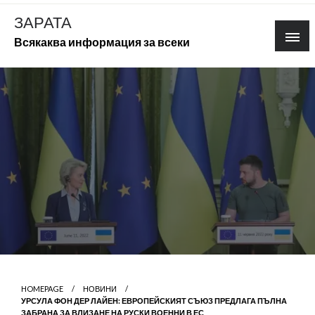
Skip
ЗАРАТА
to
Всякаква информация за всеки
content
HOMEPAGE
НОВИНИ
УРСУЛА ФОН ДЕР ЛАЙЕН: ЕВРОПЕЙСКИЯТ СЪЮЗ ПРЕДЛАГА ПЪЛНА
ЗАБРАНА ЗА ВЛИЗАНЕ НА РУСКИ ВОЕННИ В ЕС