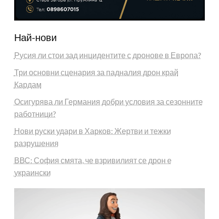
Най-нови
Русия ли стои зад инцидентите с дронове в Европа?
Три основни сценария за падналия дрон край
Кардам
Осигурява ли Германия добри условия за сезонните
работници?
Нови руски удари в Харков: Жертви и тежки
разрушения
ВВС: София смята, че взривилият се дрон е
украински