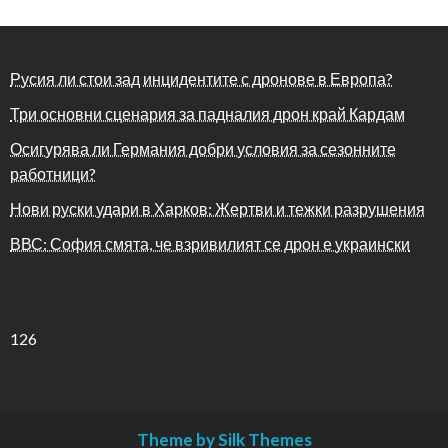
Русия ли стои зад инцидентите с дронове в Европа?
Три основни сценария за падналия дрон край Кардам
Осигурява ли Германия добри условия за сезонните
работници?
Нови руски удари в Харков: Жертви и тежки разрушения
ВВС: София смята, че взривилият се дрон е украински
126
Theme by Silk Themes