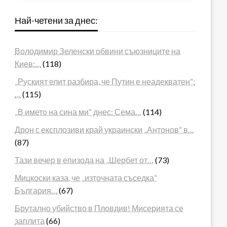
Най-четени за днес:
Володимир Зеленски обвини съюзниците на
Киев:…
(118)
„Руският елит разбира, че Путин е неадекватен“:
…
(115)
„В името на сина ми“ днес: Сема…
(114)
Дрон с експлозиви край украински „Антонов“ в…
(87)
Тази вечер в епизода на „Шербет от…
(73)
Мицкоски каза, че „източната съседка“
България…
(67)
Брутално убийство в Пловдив! Мисерията се
заплита
(66)