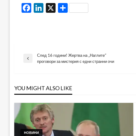
Facebook
LinkedIn
X
Share
След 16 години! Жертва на „Наглите“
Навигация
Previous
проговори за мистерия с едни странни очи
Post
YOU MIGHT ALSO LIKE
НОВИНИ