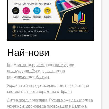
Най-нови
Кремъл потвърди! Украинските удари
принуждават Русия да използва
нискокачествен бензин
Украйна е близо до създаването на собствена
система за противоракетна отбрана
Литва предупреждава: Русия може да използва
украински дронове за провокации в Балтика