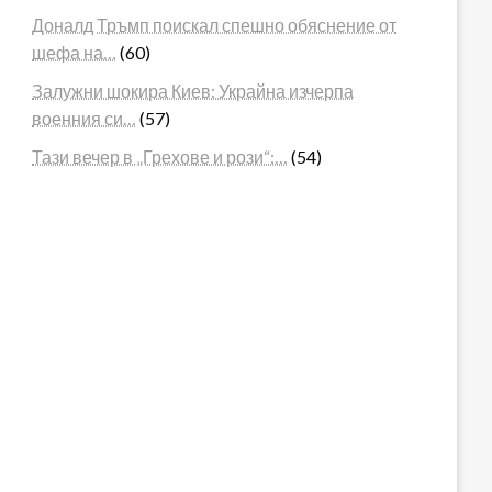
Доналд Тръмп поискал спешно обяснение от
шефа на…
(60)
Залужни шокира Киев: Украйна изчерпа
военния си…
(57)
Тази вечер в „Грехове и рози“:…
(54)