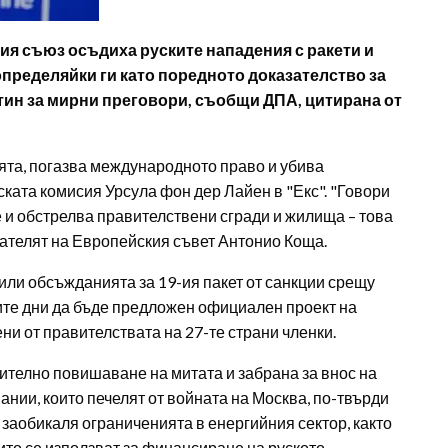
я съюз осъдиха руските нападения с ракети и
пределяйки ги като поредното доказателство за
тин за мирни преговори, съобщи ДПА, цитирана от
ята, погазва международното право и убива
ката комисия Урсула фон дер Лайен в "Екс". "Говори
 и обстрелва правителствени сгради и жилища – това
дателят на Европейския съвет Антонио Коща.
или обсъжданията за 19-ия пакет от санкции срещу
ките дни да бъде предложен официален проект на
ни от правителствата на 27-те страни членки.
телно повишаване на митата и забрана за внос на
пании, които печелят от войната на Москва, по-твърди
о заобикаля ограниченията в енергийния сектор, както
ито се използват за финансиране на руското