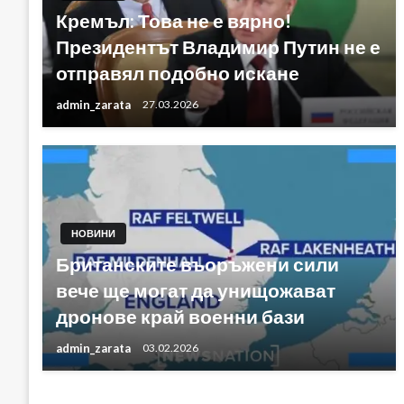
Кремъл: Това не е вярно!
Президентът Владимир Путин не е
отправял подобно искане
admin_zarata
27.03.2026
НОВИНИ
Британските въоръжени сили
вече ще могат да унищожават
дронове край военни бази
admin_zarata
03.02.2026