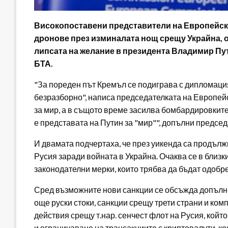
Високопоставени представители на Европейски
дронове през изминалата нощ срещу Украйна, о
липсата на желание в президента Владимир Пу
БТА.
"За пореден път Кремъл се подиграва с дипломаци
безразборно", написа председателката на Европейс
за мир, а в същото време засилва бомбардировките
е представата на Путин за "мир"", допълни предсе
И двамата подчертаха, че през уикенда са продълж
Русия заради войната в Украйна. Очаква се в близ
законодателни мерки, които трябва да бъдат одобре
Сред възможните нови санкции се обсъжда допълни
още руски стоки, санкции срещу трети страни и ком
действия срещу т.нар. сенчест флот на Русия, койт
и ограничаване на трансакциите с криптовалути, ко