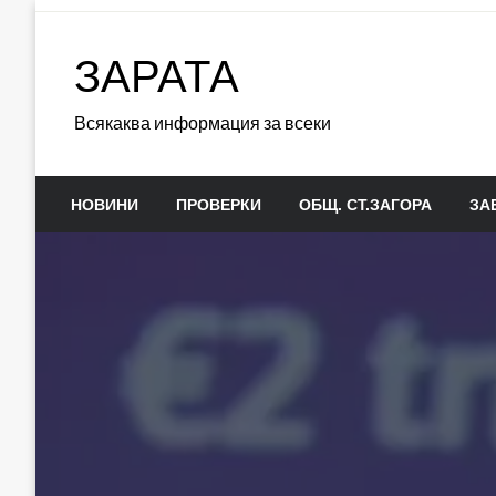
Skip
to
ЗАРАТА
content
Всякаква информация за всеки
НОВИНИ
ПРОВЕРКИ
ОБЩ. СТ.ЗАГОРА
ЗА