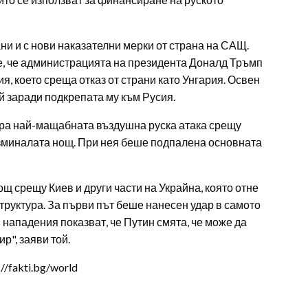
ни и с нови наказателни мерки от страна на САЩ.
е е, че администрацията на президента Доналд Тръмп
я, което среща отказ от страни като Унгария. Освен
й заради подкрепата му към Русия.
ра най-мащабната въздушна руска атака срещу
изминалата нощ. При нея беше подпалена основната
ощ срещу Киев и други части на Украйна, която отне
руктура. За първи път беше нанесен удар в самото
 нападения показват, че Путин смята, че може да
р", заяви той.
/fakti.bg/world