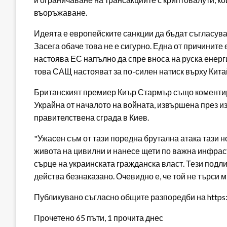
въоръжаване.
Идеята е европейските санкции да бъдат съгласува
Засега обаче това не е сигурно. Една от причинит
настоява ЕС напълно да спре вноса на руска енерги
това САЩ настояват за по-силен натиск върху Кита
Британският премиер Киър Стармър също коменти
Украйна от началото на войната, извършена през 
правителствена сграда в Киев.
"Ужасен съм от тази поредна брутална атака тази н
живота на цивилни и нанесе щети по важна инфраст
сърце на украинската гражданска власт. Тези подли
действа безнаказано. Очевидно е, че той не търси ми
Публикувано съгласно общите разпоредби на https:/
Прочетено 65 пъти, 1 прочита днес