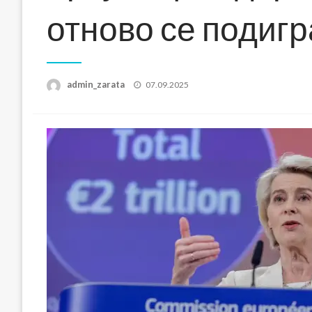
отново се подиг
Posted
admin_zarata
07.09.2025
on