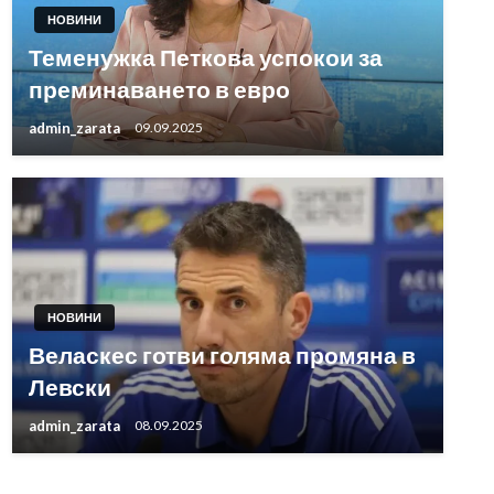
НОВИНИ
Теменужка Петкова успокои за
преминаването в евро
admin_zarata
09.09.2025
НОВИНИ
Веласкес готви голяма промяна в
Левски
admin_zarata
08.09.2025