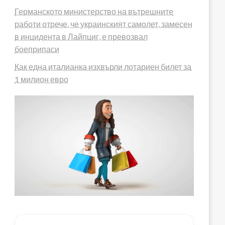
Германското министерство на вътрешните
работи отрече, че украинският самолет, замесен
в инцидента в Лайпциг, е превозвал
боеприпаси
Как една италианка изхвърли лотариен билет за
1 милион евро