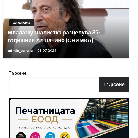
ЗАБАВНО
Млада журналистка разцелува 85-
годишния Ал Пачино (СНИМКА)
admin_zarata
03.07.2025
Търсене
Търсене