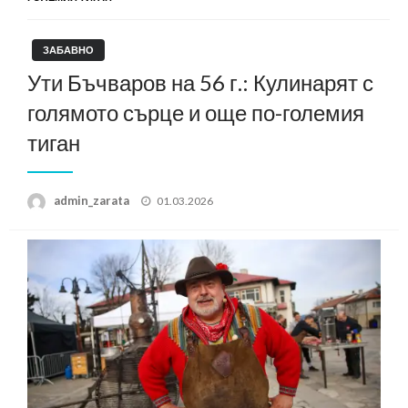
ЗАБАВНО
Ути Бъчваров на 56 г.: Кулинарят с
голямото сърце и още по-големия
тиган
Posted
admin_zarata
01.03.2026
on