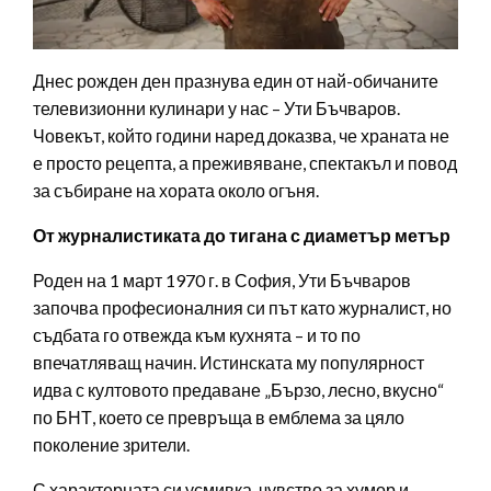
Днес рожден ден празнува един от най-обичаните
телевизионни кулинари у нас – Ути Бъчваров.
Човекът, който години наред доказва, че храната не
е просто рецепта, а преживяване, спектакъл и повод
за събиране на хората около огъня.
От журналистиката до тигана с диаметър метър
Роден на 1 март 1970 г. в София, Ути Бъчваров
започва професионалния си път като журналист, но
съдбата го отвежда към кухнята – и то по
впечатляващ начин. Истинската му популярност
идва с култовото предаване „Бързо, лесно, вкусно“
по БНТ, което се превръща в емблема за цяло
поколение зрители.
С характерната си усмивка, чувство за хумор и