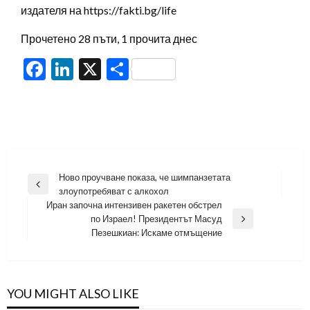
издателя на https://fakti.bg/life
Прочетено 28 пъти, 1 прочита днес
Facebook
LinkedIn
X
Share
Навигация
Ново проучване показа, че шимпанзетата
Previous
злоупотребяват с алкохол
Post
Иран започна интензивен ракетен обстрел
по Израел! Президентът Масуд
Next
Пезешкиан: Искаме отмъщение
Post
YOU MIGHT ALSO LIKE