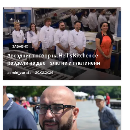
ЗАБАВНО
Звездният отбор на Hell’s Kitchen се
раздели на две – златни и платинени
admin_zarata
20.02.2026