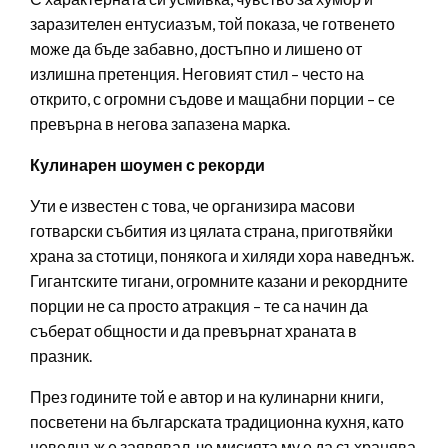
заразителен ентусиазъм, той показа, че готвенето
може да бъде забавно, достъпно и лишено от
излишна претенция. Неговият стил – често на
открито, с огромни съдове и мащабни порции – се
превърна в негова запазена марка.
Кулинарен шоумен с рекорди
Ути е известен с това, че организира масови
готварски събития из цялата страна, приготвяйки
храна за стотици, понякога и хиляди хора наведнъж.
Гигантските тигани, огромните казани и рекордните
порции не са просто атракция – те са начин да
съберат общности и да превърнат храната в
празник.
През годините той е автор и на кулинарни книги,
посветени на българската традиционна кухня, като
неведнъж е заявявал, че мисията му е да съхранява