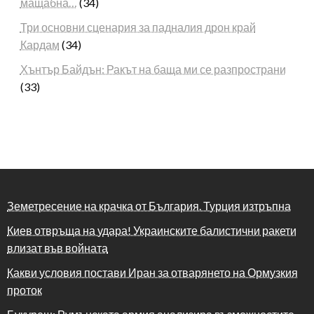
мащабна…
(34)
Три основни сценария за падналия дрон край
Кардам
(34)
Хънтър Байдън: Ракът на баща ми се разпространи
(33)
Земетресение на крачка от България. Турция изтръпна
Киев отвръща на удара! Украинските балистични ракети
влизат във войната
Какви условия постави Иран за отварянето на Ормузкия
проток