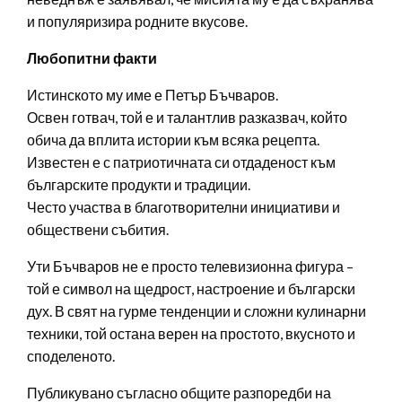
и популяризира родните вкусове.
Любопитни факти
Истинското му име е Петър Бъчваров.
Освен готвач, той е и талантлив разказвач, който
обича да вплита истории към всяка рецепта.
Известен е с патриотичната си отдаденост към
българските продукти и традиции.
Често участва в благотворителни инициативи и
обществени събития.
Ути Бъчваров не е просто телевизионна фигура –
той е символ на щедрост, настроение и български
дух. В свят на гурме тенденции и сложни кулинарни
техники, той остана верен на простото, вкусното и
споделеното.
Публикувано съгласно общите разпоредби на