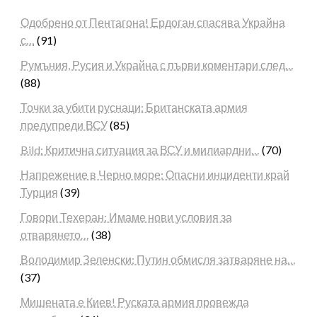
Одобрено от Пентагона! Ердоган спасява Украйна
с…
(91)
Румъния, Русия и Украйна с първи коментари след…
(88)
Точки за убити руснаци: Британската армия
предупреди ВСУ
(85)
Bild: Критична ситуация за ВСУ и милиардни…
(70)
Напрежение в Черно море: Опасни инциденти край
Турция
(39)
Говори Техеран: Имаме нови условия за
отварянето…
(38)
Володимир Зеленски: Путин обмисля затваряне на…
(37)
Мишената е Киев! Руската армия провежда