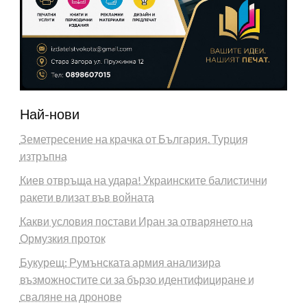
Най-нови
Земетресение на крачка от България. Турция
изтръпна
Киев отвръща на удара! Украинските балистични
ракети влизат във войната
Какви условия постави Иран за отварянето на
Ормузкия проток
Букурещ: Румънската армия анализира
възможностите си за бързо идентифициране и
сваляне на дронове