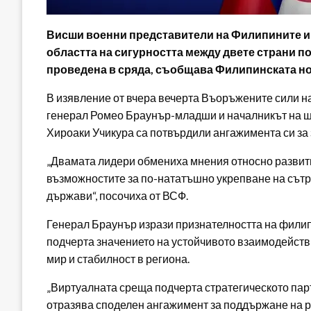
Висши военни представители на Филипините и
областта на сигурността между двете страни п
проведена в сряда, съобщава Филипинската но
В изявление от вчера вечерта Въоръжените сили н
генерал Ромео Браунър-младши и началникът на щ
Хироаки Учикура са потвърдили ангажимента си за
„Двамата лидери обмениха мнения относно развити
възможностите за по-нататъшно укрепване на сът
държави“, посочиха от ВСФ.
Генерал Браунър изрази признателността на филип
подчерта значението на устойчивото взаимодейств
мир и стабилност в региона.
„Виртуалната среща подчерта стратегическото пар
отразява споделен ангажимент за поддържане на р