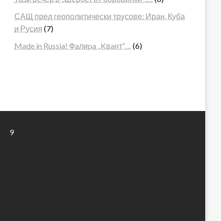
САЩ пред геополитически трусове: Иран, Куба
и Русия
(7)
Made in Russia! Фaлиpa „Kвaнт“…
(6)
9