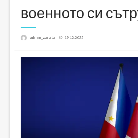
военното си сът
Posted
admin_zarata
19.12.2025
on