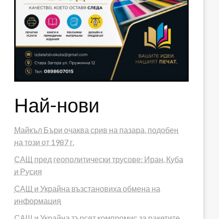
Най-нови
Майкъл Бъри очаква срив на пазара, подобен
на този от 1987 г.
САЩ пред геополитически трусове: Иран, Куба
и Русия
САЩ и Украйна възстановиха обмена на
информация
САЩ и Украйна търсят компромис за ракетите