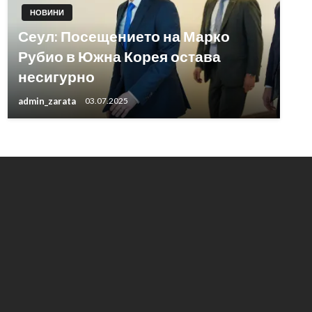
НОВИНИ
Сеул: Посещението на Марко
Рубио в Южна Корея остава
несигурно
admin_zarata
03.07.2025