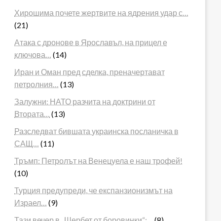
Хирошима почете жертвите на ядрения удар с…
(21)
Атака с дронове в Ярославъл, на прицел е
ключова…
(14)
Иран и Оман пред сделка, преначертават
петролния…
(13)
Залужни: НАТО разчита на доктрини от
Втората…
(13)
Разследват бившата украинска посланичка в
САЩ…
(11)
Тръмп: Петролът на Венецуела е наш трофей!
(10)
Турция предупреди, че експанзионизмът на
Израел…
(9)
Тази вечер в „Шербет от боровинки“:…
(8)