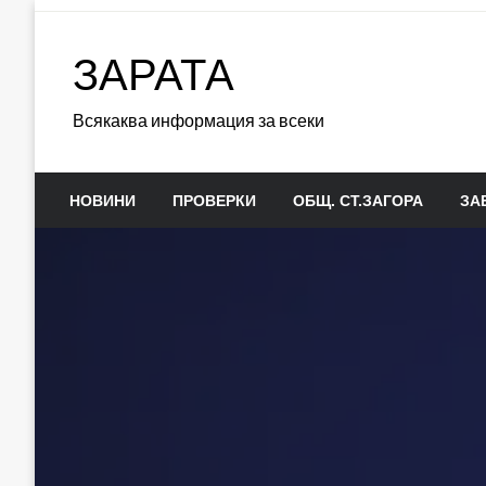
Skip
to
ЗАРАТА
content
Всякаква информация за всеки
НОВИНИ
ПРОВЕРКИ
ОБЩ. СТ.ЗАГОРА
ЗА