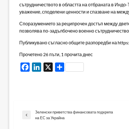
сътрудничеството в областта на отбраната в Индо-
уважение, споделени ценности и спазване на между
Споразумението за реципрочен достъп между двете 
позволява по-задълбочено военно сътрудничество
Публикувано съгласно общите разпоредби на https:/
Прочетено 26 пъти, 1 прочита днес
Facebook
LinkedIn
X
Share
Зеленски приветства финансовата подкрепа
Навигация
Previous
на ЕС за Украйна
Post