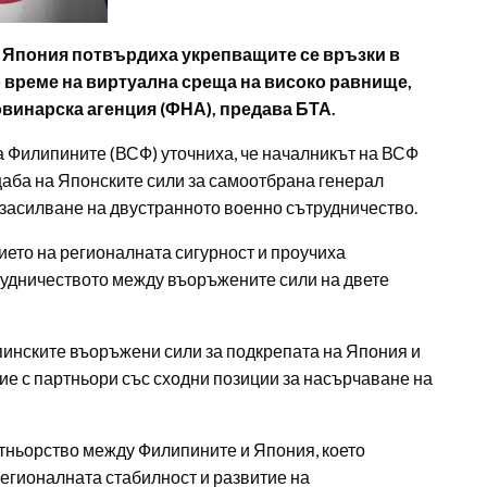
 Япония потвърдиха укрепващите се връзки в
о време на виртуална среща на високо равнище,
винарска агенция (ФНА), предава БТА.
а Филипините (ВСФ) уточниха, че началникът на ВСФ
аба на Японските сили за самоотбрана генерал
 засилване на двустранното военно сътрудничество.
ето на регионалната сигурност и проучиха
рудничеството между въоръжените сили на двете
инските въоръжени сили за подкрепата на Япония и
ие с партньори със сходни позиции за насърчаване на
тньорство между Филипините и Япония, което
егионалната стабилност и развитие на