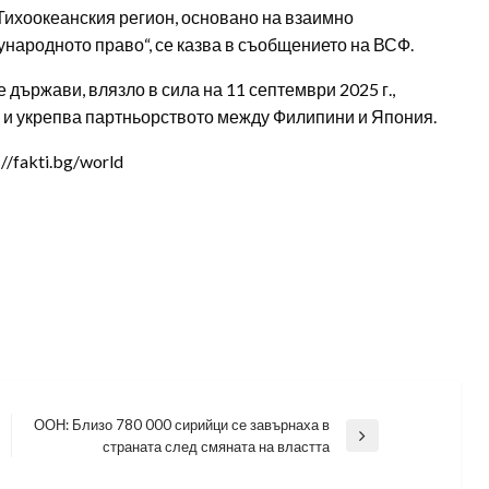
Тихоокеанския регион, основано на взаимно
народното право“, се казва в съобщението на ВСФ.
държави, влязло в сила на 11 септември 2025 г.,
 и укрепва партньорството между Филипини и Япония.
/fakti.bg/world
ООН: Близо 780 000 сирийци се завърнаха в
Next
страната след смяната на властта
Post