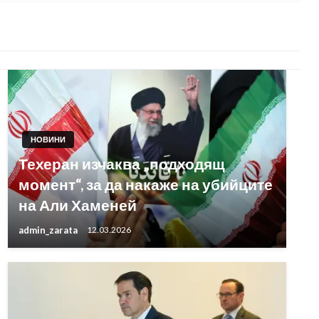
НОВИНИ
Техеран изчаква „подходящ
момент“, за да накаже на убийците
на Али Хаменей
admin_zarata
12.03.2026