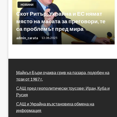
НОВИНИ
Скот Ритър: Украйна и ЕС нямат
място на масата за преговори, те
са проблемът пред мира
admin_zarata
13.08.2025
Майкъл Бъри очаква срив на пазара, подобен на
този от 1987 г.
САЩ пред геополитически трусове: Иран, Куба и
Русия
САЩ и Украйна възстановиха обмена на
информация