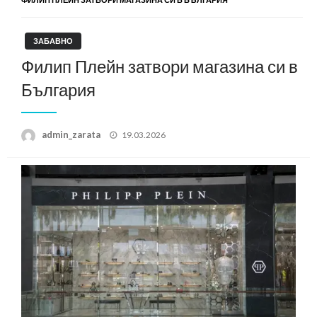
ЗАБАВНО
Филип Плейн затвори магазина си в
България
Posted
admin_zarata
19.03.2026
on