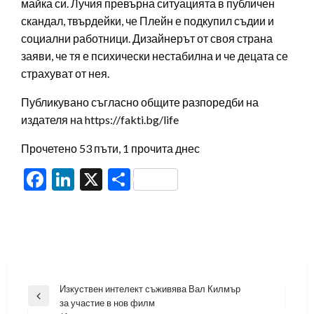
майка си. Лучия превърна ситуацията в публичен
скандал, твърдейки, че Плейн е подкупил съдии и
социални работници. Дизайнерът от своя страна
заяви, че тя е психически нестабилна и че децата се
страхуват от нея.
Публикувано съгласно общите разпоредби на
издателя на https://fakti.bg/life
Прочетено 53 пъти, 1 прочита днес
Facebook
LinkedIn
X
Share
Навигация
Изкуствен интелект съживява Вал Килмър
Previous
за участие в нов филм