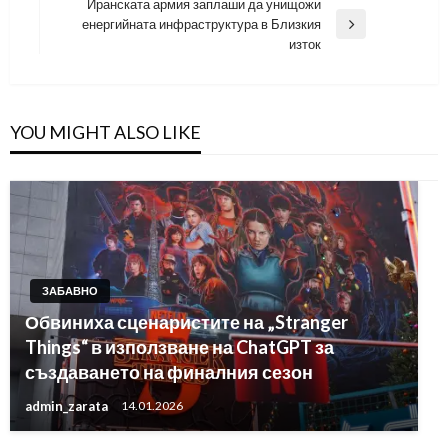
Post
Иранската армия заплаши да унищожи
енергийната инфраструктура в Близкия
Next
изток
Post
YOU MIGHT ALSO LIKE
ЗАБАВНО
Обвиниха сценаристите на „Stranger
Things“ в използване на ChatGPT за
създаването на финалния сезон
admin_zarata
14.01.2026