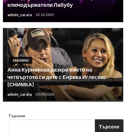
ключодържатели Лабубу
admin_zarata
22.12.2025
ЗАБАВНО
Анна Курникова разкри името на
четвъртото си дете с Енрика Иглесиас
(СНИМКА)
admin_zarata
20.03.2026
Търсене
Търсене