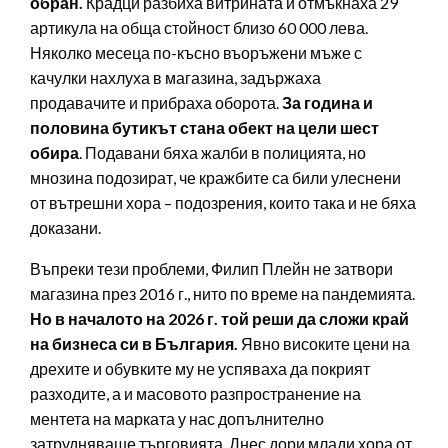
обран.
Крадци разбиха витрината и отмъкнаха 29
артикула на обща стойност близо 60 000 лева.
Няколко месеца по-късно въоръжени мъже с
качулки нахлуха в магазина, задържаха
продавачите и прибраха оборота.
За година и
половина бутикът стана обект на цели шест
обира
. Подавани бяха жалби в полицията, но
мнозина подозират, че кражбите са били улеснени
от вътрешни хора – подозрения, които така и не бяха
доказани.
Въпреки тези проблеми, Филип Плейн не затвори
магазина през 2016 г., нито по време на пандемията.
Но в началото на 2026 г. той реши да сложи край
на бизнеса си в България.
Явно високите цени на
дрехите и обувките му не успяваха да покрият
разходите, а и масовото разпространение на
ментета на марката у нас допълнително
затрудняваше търговията. Днес дори млади хора от