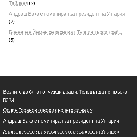
Тайланд
(9)
Андраш Бака е номиниран за президент на Унгария
(7)
Боевете в Йемен се засилват, Турция търси край…
(5)
Везните да бягат от чужди драми, Телецът да не пръска
пари
Орлин Горанов отвори сърцето си на 69
Андраш Бака е номиниран за президент на Унгария
Андраш Бака е номиниран за президент на Унгария