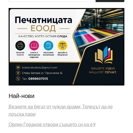
Най-нови
Везните да бягат от чужди драми, Телецът да не
пръска пари
Орлин Горанов отвори сърцето си на 69