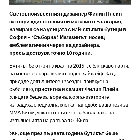
Световноизвестният дизайнер Филип Плейн
затвори единствения си магазин в България,
намиращ се на улицата с най-скъпите бутици в
София – "Съборна“. Магазинът, носещ
емблематичния череп на дизайнера,
просъществува точно 10 години.
Бутикът бе открит в края на 2015 г. с бляскаво парти,
на което се събра целият роден хайлайф. За да
придаде допълнителен звезден привкус на
събитието,
пристигна и самият Филип Плейн
.
Улицата беше затворена, а организаторите
изградиха специална клетка, наподобяваща тези за
ММА битки, докато гостите се забавляваха на
изпълненията на рапъра 100 Кила.
Уви,
още през първата година бутикът беше