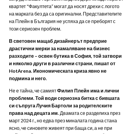
квартет "Факултета“ могат да носят дрехи с логото
на марката без да са оригинални. Представителите
на Плейн в България не успяха да се преборят с
този сериозен проблем.
В световен мащаб дизайнерът предприе
драстични мерки за намаляване на бизнес
разходите – освен бутика в София, той затвори
и няколко други в различни страни, пишат от
HotArena. Икономическата криза явно не
подмина и него.
Не е тайна, че самият
Филип Плейн има и лични
проблеми. Той води сериозна битка с бившата
си съпруга Лучия Бартоли за родителските
права над децата им.
Двамата се разделиха през
март 2024 г., но едва през миналата година стана
ясно, че синовете живеят при баща си, а не при