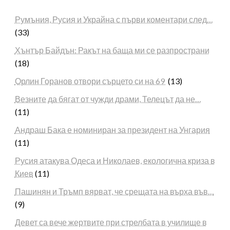
Румъния, Русия и Украйна с първи коментари след…
(33)
Хънтър Байдън: Ракът на баща ми се разпространи
(18)
Орлин Горанов отвори сърцето си на 69
(13)
Везните да бягат от чужди драми, Телецът да не…
(11)
Андраш Бака е номиниран за президент на Унгария
(11)
Русия атакува Одеса и Николаев, екологична криза в
Киев
(11)
Пашинян и Тръмп вярват, че срещата на върха във…
(9)
Девет са вече жертвите при стрелбата в училище в