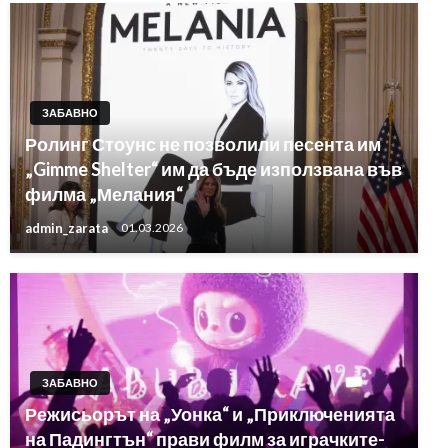
ЗАБАВНО
Ролинг Стоунс не позволили песента им
„Gimme Shelter“ им да бъде използвана във
филма „Мелания“
admin_zarata
01.03.2026
ЗАБАВНО
Режисьорът на „Уонка“ и „Приключенията
на Падингтън“ прави филм за играчките-