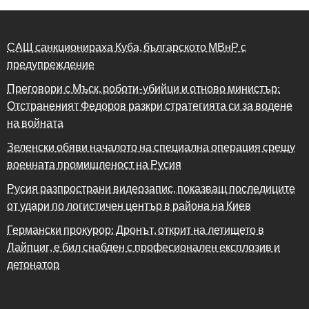
САЩ санкционираха Куба, българското МВнР с
предупреждение
Преговори с Мъск, роботи-убийци и отново министър:
Отстраненият Федоров разкри стратегията си за водене
на войната
Зеленски обяви началото на специална операция срещу
военната промишленост на Русия
Русия разпространи видеозапис, показващ последиците
от удари по логистичен център в района на Киев
Германски прокурор: Дронът, открит на летището в
Лайпциг, е бил снабден с професионален експлозив и
детонатор