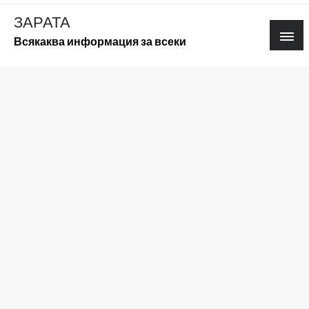
Skip
ЗАРАТА
to
Всякаква информация за всеки
content