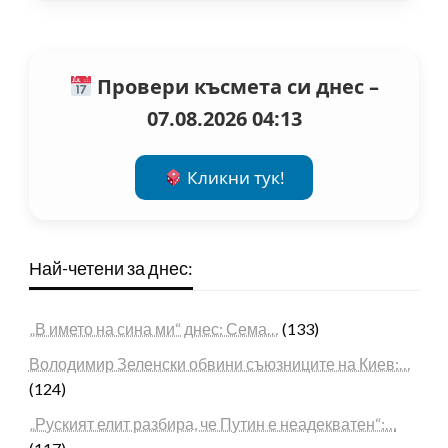
Провери късмета си днес –
07.08.2026 04:13
Кликни тук!
Най-четени за днес:
„В името на сина ми“ днес: Сема…
(133)
Володимир Зеленски обвини съюзниците на Киев:…
(124)
„Руският елит разбира, че Путин е неадекватен“:…