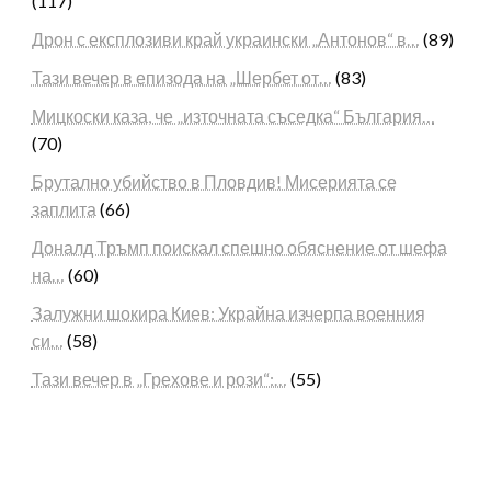
(117)
Дрон с експлозиви край украински „Антонов“ в…
(89)
Тази вечер в епизода на „Шербет от…
(83)
Мицкоски каза, че „източната съседка“ България…
(70)
Брутално убийство в Пловдив! Мисерията се
заплита
(66)
Доналд Тръмп поискал спешно обяснение от шефа
на…
(60)
Залужни шокира Киев: Украйна изчерпа военния
си…
(58)
Тази вечер в „Грехове и рози“:…
(55)