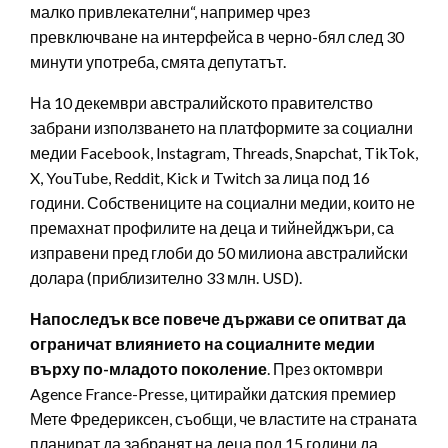
малко привлекателни“, например чрез
превключване на интерфейса в черно-бял след 30
минути употреба, смята депутатът.
На 10 декември австралийското правителство
забрани използването на платформите за социални
медии Facebook, Instagram, Threads, Snapchat, TikTok,
X, YouTube, Reddit, Kick и Twitch за лица под 16
години. Собствениците на социални медии, които не
премахнат профилите на деца и тийнейджъри, са
изправени пред глоби до 50 милиона австралийски
долара (приблизително 33 млн. USD).
Напоследък все повече държави се опитват да
ограничат влиянието на социалните медии
върху по-младото поколение
. През октомври
Agence France-Presse, цитирайки датския премиер
Мете Фредериксен, съобщи, че властите на страната
планират да забранят на деца под 15 години да