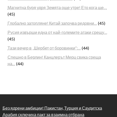
Магнитна буря удря Земята още утре! Ето кога ще…
(45)
Глобално затопляне! Китай започва редовни…
(45)
Русия извърши една от най-големите атаки срещу…
(45)
Тази вечер в „Шербет от боровинки“:…
(44)
Спешно в Берлин! Канцлерът Мерц свика среща
на…
(44)
Без ядрени амбиции! Пакистан, Турция и Саудитска
Арабия сключиха пакт за взаимна отбрана