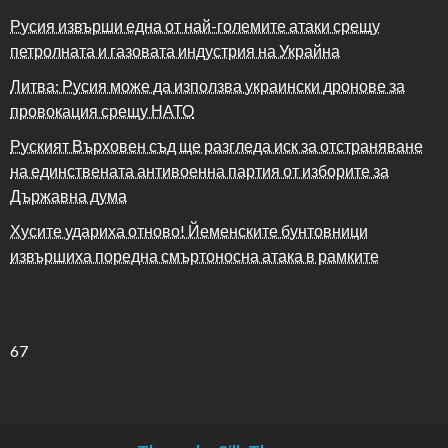
Русия извърши една от най-големите атаки срещу
петролната и газовата индустрия на Украйна
Литва: Русия може да използва украински дронове за
провокация срещу НАТО
Руският Върховен съд ще разгледа иск за отстраняване
на единствената антивоенна партия от изборите за
Държавна дума
Хусите удариха отново! Йеменските бунтовници
извършиха поредна смъртоносна атака в рамките
67