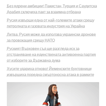
Без ядрени амбиции! Пакистан, Турция и Саудитска
Арабия сключиха пакт за взаимна отбрана
Русия извърши една от най-големите атаки срещу
петролната и газовата индустрия на Украйна
Литва: Русия може да използва украински дронове
за провокация срещу НАТО
Руският Върховен съд ще разгледа иск за
отстраняване на единствената антивоенна партия
от изборите за Държавна дума
Хусите удариха отново! Йеменските бунтовници
извършиха поредна смъртоносна атака в рамките