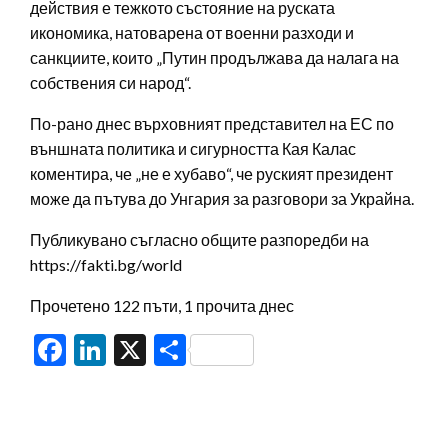
действия е тежкото състояние на руската
икономика, натоварена от военни разходи и
санкциите, които „Путин продължава да налага на
собствения си народ“.
По-рано днес върховният представител на ЕС по
външната политика и сигурността Кая Калас
коментира, че „не е хубаво“, че руският президент
може да пътува до Унгария за разговори за Украйна.
Публикувано съгласно общите разпоредби на
https://fakti.bg/world
Прочетено 122 пъти, 1 прочита днес
Facebook
LinkedIn
X
Share