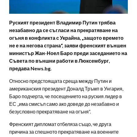
Руският президент Владимир Путин трябва
незабавно да се съгласи на прекратяване на
огъня в конфликта с Украйна, „защото времето
не е на негова страна“, заяви френският външен
министър Жан-Ноел Баро преди заседанието на
Съвета по външни работи в Люксембург,
предава News.bg.
Относно предстоящата среща между Путин и
американския президент Доналд Тръмп в Унгария,
Баро подчерта, че посещението на руския лидер в
ЕС „има смисъл само ако доведе до незабавно и
безусловно прекратяване на огъня“.
Френският дипломат отбеляза също, че друга
причина за спешното прекратяване на военните