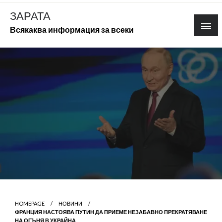
Skip
ЗАРАТА
to
Всякаква информация за всеки
content
HOMEPAGE
НОВИНИ
ФРАНЦИЯ НАСТОЯВА ПУТИН ДА ПРИЕМЕ НЕЗАБАВНО ПРЕКРАТЯВАНЕ
НА ОГЪНЯ В УКРАЙНА