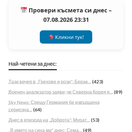
Провери късмета си днес –
07.08.2026 23:31
Кликни тук!
Най-четени за днес:
Тази вечер в „Грехове и рози“: Берак…
(423)
Военен анализатор заяви, че Северна Корея е…
(89)
Sky News: Срещу Германия бе извършена
сериозна…
(64)
Днес в епизода на „Доброта“: Мурат…
(53)
„В името на сина ми“ днес: Сема…
(49)