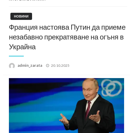
НОВИНИ
Франция настоява Путин да приеме
незабавно прекратяване на огъня в
Украйна
Posted
admin_zarata
20.10.2025
on