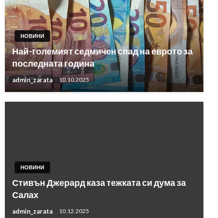
НОВИНИ
Най-големият седмичен спад на еврото за
последната година
admin_zarata
10.10.2025
НОВИНИ
Стивън Джерард каза тежката си дума за
Салах
admin_zarata
10.12.2025