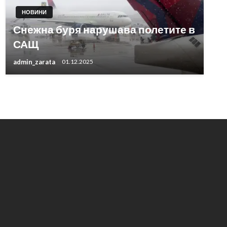
НОВИНИ
Снежна буря нарушава полетите в
САЩ
admin_zarata
01.12.2025