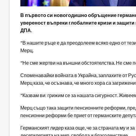
В първото си новогодишно обръщение германс
увереност въпреки глобалните кризи и защити
ДПА.
"В нашите ръце е да преодолеем всяко едно от тез
Мерц.
"Не сме жертви на външни обстоятелства. Не сме пе
Споменавайки войната в Украйна, заплахите от Ру
Мерц каза, че осъзнава, че много хора са загрижени
"Казвам ви: грижим се за нашата сигурност. Живеем
Мерц също така защити пенсионните реформи, пред
пенсионни реформи бе приет от германските депута
Германският лидер каза още, че за страната му и 
десетилетията на мир, свобода и благоденствие.