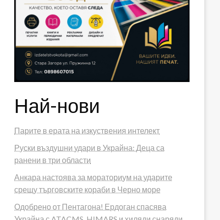
Най-нови
Парите в ерата на изкуствения интелект
Руски въздушни удари в Украйна: Деца са
ранени в три области
Анкара настоява за мораториум на ударите
срещу търговските кораби в Черно море
Одобрено от Пентагона! Ердоган спасява
Украйна с ATACMS, HIMARS и хиляди снаряди