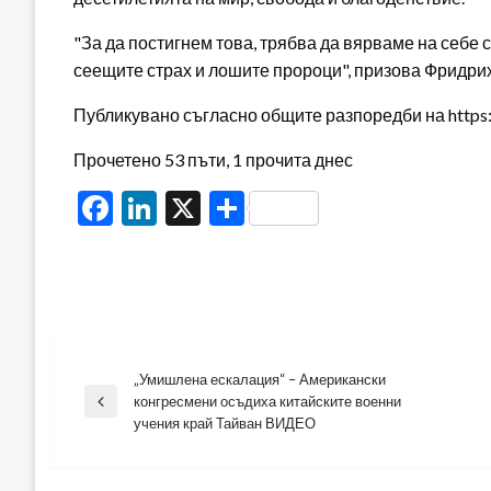
"За да постигнем това, трябва да вярваме на себе с
сеещите страх и лошите пророци", призова Фридри
Публикувано съгласно общите разпоредби на https:/
Прочетено 53 пъти, 1 прочита днес
Facebook
LinkedIn
X
Share
„Умишлена ескалация“ – Американски
Навигация
конгресмени осъдиха китайските военни
Previous
учения край Тайван ВИДЕО
Post