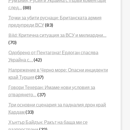
Румъния, Русия и Украйна с първи коментари
след…
(88)
Точки за убити руснаци: Британската армия
предупреди ВСУ
(83)
Bild: Критична ситуация за ВСУ и милиардни…
(70)
Одобрено от Пентагона! Ердоган спасява
Украйна с…
(42)
Напрежение в Черно море: Опасни инциденти
край Турция
(37)
Говори Техеран: Имаме нови условия за
отварянето…
(37)
Три основни сценария за падналия дрон край
Кардам
(33)
Хънтър Байдън: Ракът на баща ми се
разпространи
(32)