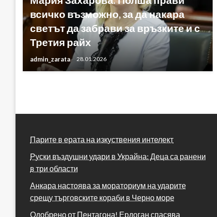
всичко възможно, за да накара
светът да забрави за връзките и с
Третия райх
admin_zarata
28.01.2026
Парите в ерата на изкуствения интелект
Руски въздушни удари в Украйна: Деца са ранени
в три области
Анкара настоява за мораториум на ударите
срещу търговските кораби в Черно море
Одобрено от Пентагона! Ердоган спасява