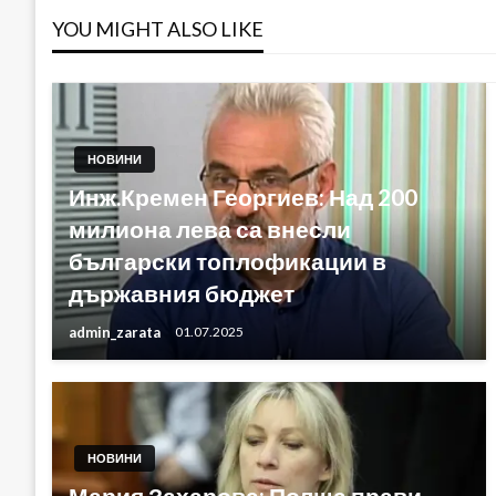
YOU MIGHT ALSO LIKE
НОВИНИ
Инж.Кремен Георгиев: Над 200
милиона лева са внесли
български топлофикации в
държавния бюджет
admin_zarata
01.07.2025
НОВИНИ
Мария Захарова: Полша прави