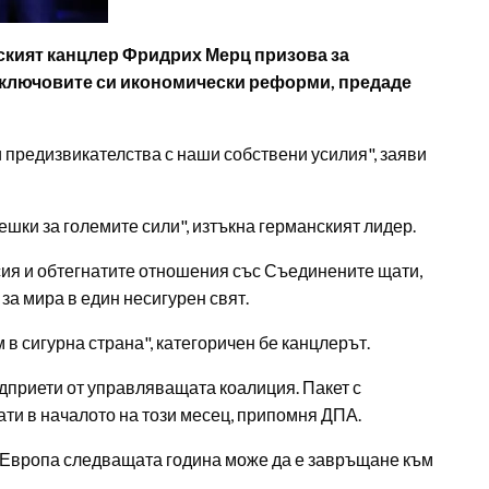
кият канцлер Фридрих Мерц призова за
 ключовите си икономически реформи, предаде
и предизвикателства с наши собствени усилия", заяви
шки за големите сили", изтъкна германският лидер.
сия и обтегнатите отношения със Съединените щати,
 за мира в един несигурен свят.
 в сигурна страна", категоричен бе канцлерът.
приети от управляващата коалиция. Пакет с
ти в началото на този месец, припомня ДПА.
за Европа следващата година може да е завръщане към