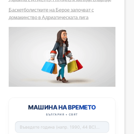
Баскетболистките на Берое започват с
домакинство в Адриатическата лига
МАШИНА НА ВРЕМЕТО
БЪЛГАРИЯ + СВЯТ