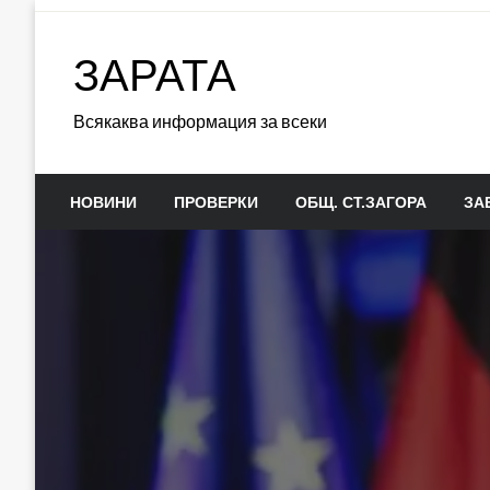
Skip
to
ЗАРАТА
content
Всякаква информация за всеки
НОВИНИ
ПРОВЕРКИ
ОБЩ. СТ.ЗАГОРА
ЗА