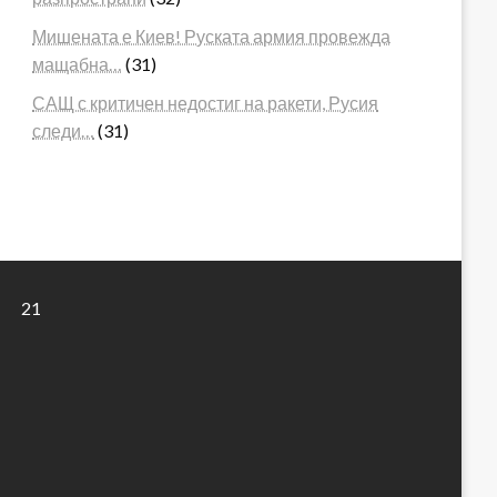
Мишената е Киев! Руската армия провежда
мащабна…
(31)
САЩ с критичен недостиг на ракети, Русия
следи…
(31)
21