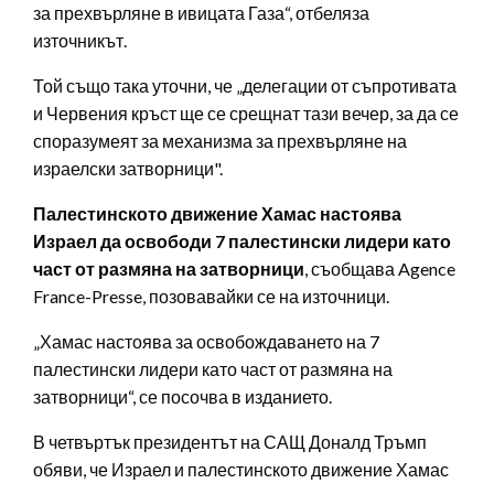
за прехвърляне в ивицата Газа“, отбеляза
източникът.
Той също така уточни, че „делегации от съпротивата
и Червения кръст ще се срещнат тази вечер, за да се
споразумеят за механизма за прехвърляне на
израелски затворници".
Палестинското движение Хамас настоява
Израел да освободи 7 палестински лидери като
част от размяна на затворници
, съобщава Agence
France-Presse, позовавайки се на източници.
„Хамас настоява за освобождаването на 7
палестински лидери като част от размяна на
затворници“, се посочва в изданието.
В четвъртък президентът на САЩ Доналд Тръмп
обяви, че Израел и палестинското движение Хамас