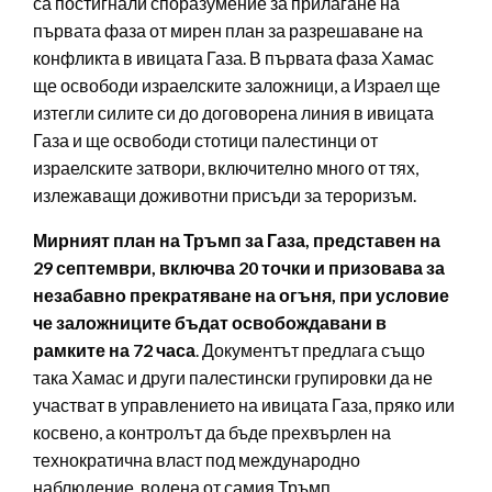
са постигнали споразумение за прилагане на
първата фаза от мирен план за разрешаване на
конфликта в ивицата Газа. В първата фаза Хамас
ще освободи израелските заложници, а Израел ще
изтегли силите си до договорена линия в ивицата
Газа и ще освободи стотици палестинци от
израелските затвори, включително много от тях,
излежаващи доживотни присъди за тероризъм.
Мирният план на Тръмп за Газа, представен на
29 септември, включва 20 точки и призовава за
незабавно прекратяване на огъня, при условие
че заложниците бъдат освобождавани в
рамките на 72 часа
. Документът предлага също
така Хамас и други палестински групировки да не
участват в управлението на ивицата Газа, пряко или
косвено, а контролът да бъде прехвърлен на
технократична власт под международно
наблюдение, водена от самия Тръмп.