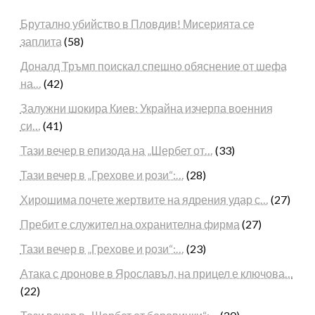
Брутално убийство в Пловдив! Мисерията се
заплита
(58)
Доналд Тръмп поискал спешно обяснение от шефа
на…
(42)
Залужни шокира Киев: Украйна изчерпа военния
си…
(41)
Тази вечер в епизода на „Шербет от…
(33)
Тази вечер в „Грехове и рози“:…
(28)
Хирошима почете жертвите на ядрения удар с…
(27)
Пребит е служител на охранителна фирма
(27)
Тази вечер в „Грехове и рози“:…
(23)
Атака с дронове в Ярославъл, на прицел е ключова…
(22)