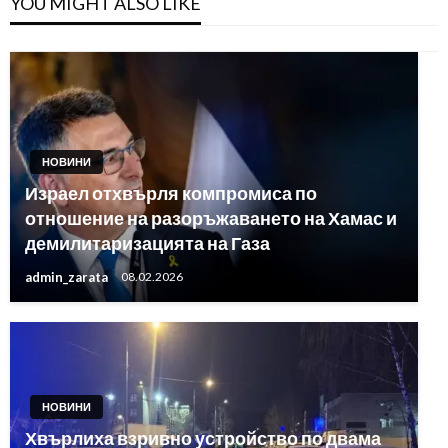
YOU MIGHT ALSO LIKE
НОВИНИ
Израел отхвърля компромиса по
отношение на разоръжаването на Хамас и
демилитаризацията на Газа
admin_zarata
08.02.2026
НОВИНИ
Хвърлиха взривно устройство по двама