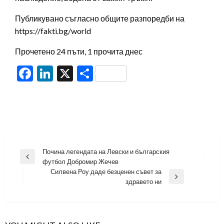
Публикувано съгласно общите разпоредби на
https://fakti.bg/world
Прочетено 24 пъти, 1 прочита днес
Facebook
LinkedIn
X
Share
Навигация
Почина легендата на Левски и българския
Previous
футбол Добромир Жечев
Post
Силвена Роу даде безценен съвет за
Next
здравето ни
Post