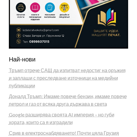
Най-нови
Тръмп отрече САЩ да изпитват недостиг на оръжия
и заплаши с преследване източници на медийни
публикации
Доналд Тръмп: Имаме повече бензин, имаме повече
петрол и газ от всяка друга държава в света
Google разширява своята AI империя – но губи
хората, които са я изградили
Срив в електроснабдяването! Почти цяла Грузия