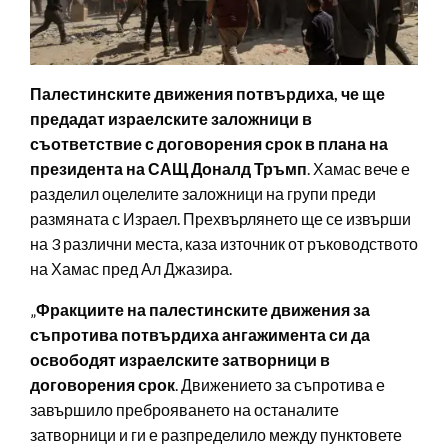
Палестинските движения потвърдиха, че ще
предадат израелските заложници в
съответствие с договорения срок в плана на
президента на САЩ Доналд Тръмп
. Хамас вече е
разделил оцелелите заложници на групи преди
размяната с Израел. Прехвърлянето ще се извърши
на 3 различни места, каза източник от ръководството
на Хамас пред Ал Джазира.
„
Фракциите на палестинските движения за
съпротива потвърдиха ангажимента си да
освободят израелските затворници в
договорения срок
. Движението за съпротива е
завършило преброяването на останалите
затворници и ги е разпределило между пунктовете