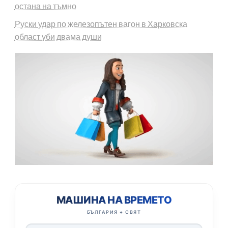
остана на тъмно
Руски удар по железопътен вагон в Харковска
област уби двама души
МАШИНА НА ВРЕМЕТО
БЪЛГАРИЯ + СВЯТ