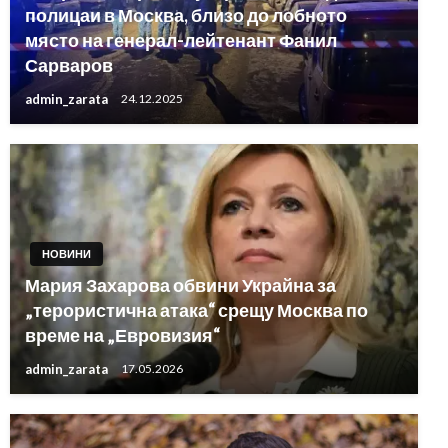
полицаи в Москва, близо до лобното
място на генерал-лейтенант Фанил
Сарваров
admin_zarata
24.12.2025
НОВИНИ
Мария Захарова обвини Украйна за
„терористична атака“ срещу Москва по
време на „Евровизия“
admin_zarata
17.05.2026