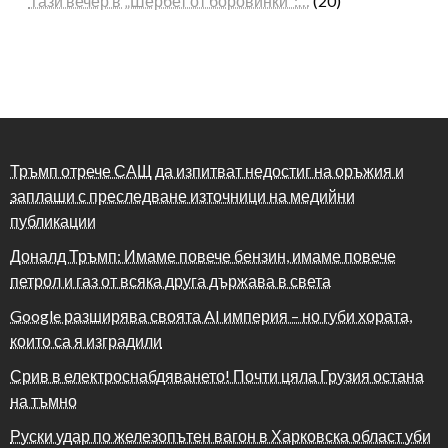
Тази вечер в „Шербет от боровинки“:…
(20)
Тръмп отрече САЩ да изпитват недостиг на оръжия и
заплаши с преследване източници на медийни
публикации
Доналд Тръмп: Имаме повече бензин, имаме повече
петрол и газ от всяка друга държава в света
Google разширява своята AI империя – но губи хората,
които са я изградили
Срив в електроснабдяването! Почти цяла Грузия остана
на тъмно
Руски удар по железопътен вагон в Харковска област уби