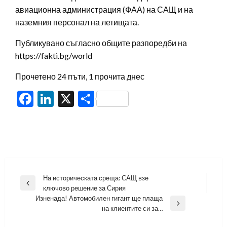
авиационна администрация (ФАА) на САЩ и на
наземния персонал на летищата.
Публикувано съгласно общите разпоредби на
https://fakti.bg/world
Прочетено 24 пъти, 1 прочита днес
Facebook
LinkedIn
X
Share
Навигация
На историческата среща: САЩ взе
Previous
ключово решение за Сирия
Post
Изненада! Автомобилен гигант ще плаща
Next
на клиентите си за…
Post