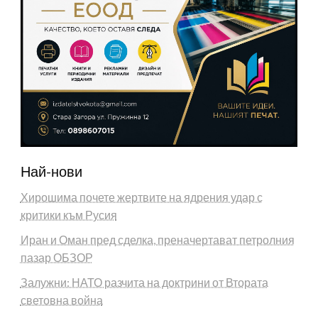
Най-нови
Хирошима почете жертвите на ядрения удар с
критики към Русия
Иран и Оман пред сделка, преначертават петролния
пазар ОБЗОР
Залужни: НАТО разчита на доктрини от Втората
световна война