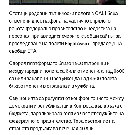
Стотици редовни пътнически полети в САЩ бяха
отменени днес на фона на частично спрялото
работа федерално правителство и недостига на
персонал при авиодиспечерите, съобщи сайтът за
проследяване на полети FlightAware, предаде ДПА,
съобщи БТА.
Според платформата близо 1500 вътрешни и
международни полета са били отменени, а над 8600
са били забавени. През уикенда над 4500 полета
бяха отменени в страната и в чужбина.
Смущенията са резултат от конфронтацията между
демократи и републиканци в Конгреса във връзка с
бюджета, парализирала голяма част от службите на
федералното правителство. Това състояние на
страната продължава вече над 40 дни.