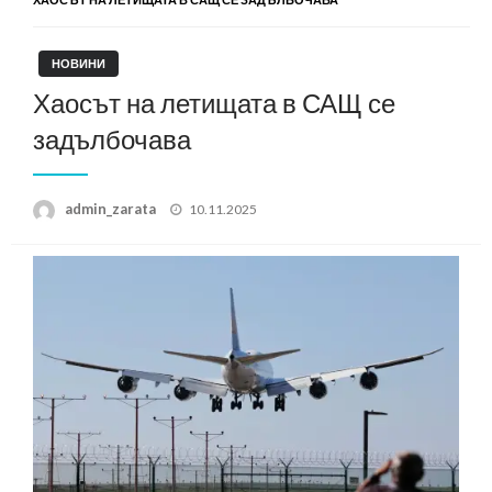
НОВИНИ
Хаосът на летищата в САЩ се
задълбочава
Posted
admin_zarata
10.11.2025
on