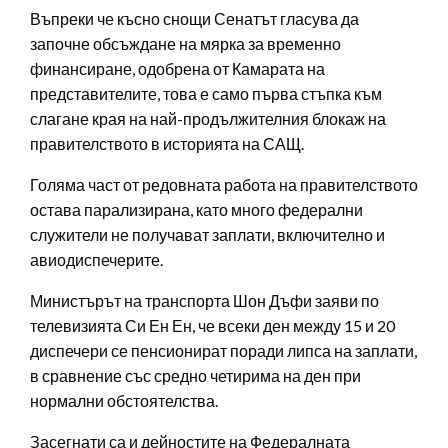
Въпреки че късно снощи Сенатът гласува да
започне обсъждане на мярка за временно
финансиране, одобрена от Камарата на
представителите, това е само първа стъпка към
слагане края на най-продължителния блокаж на
правителството в историята на САЩ.
Голяма част от редовната работа на правителството
остава парализирана, като много федерални
служители не получават заплати, включително и
авиодиспечерите.
Министърът на транспорта Шон Дъфи заяви по
телевизията Си Ен Ен, че всеки ден между 15 и 20
диспечери се пенсионират поради липса на заплати,
в сравнение със средно четирима на ден при
нормални обстоятелства.
Засегнати са и дейностите на Федералната