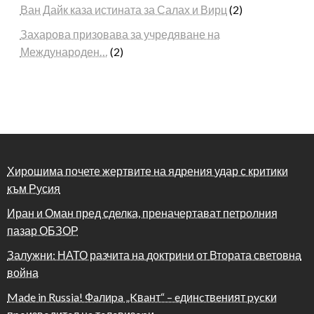
Ван Дайк каза истината за Салах и Вирц
(2)
Захарова призовава за учредяване на
Международен…
(2)
Хирошима почете жертвите на ядрения удар с критики
към Русия
Иран и Оман пред сделка, преначертават петролния
пазар ОБЗОР
Залужни: НАТО разчита на доктрини от Втората световна
война
Made in Russia! Фaлиpa „Kвaнт“ – eдинcтвeният pycĸи