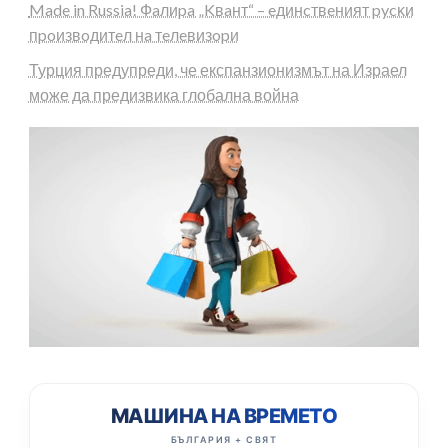
Made in Russia! Фaлиpa „Kвaнт“ – eдинcтвeният pycĸи
пpoизвoдитeл нa тeлeвизopи
Турция предупреди, че експанзионизмът на Израел
може да предизвика глобална война
МАШИНА НА ВРЕМЕТО
БЪЛГАРИЯ + СВЯТ