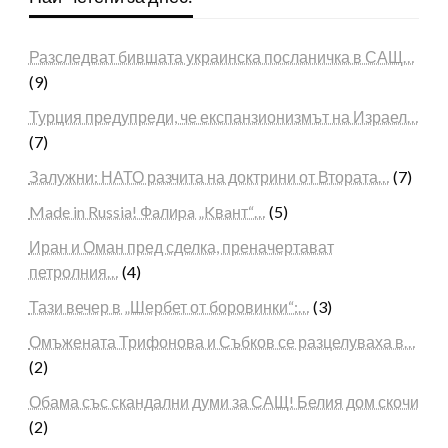
Разследват бившата украинска посланичка в САЩ…
(9)
Турция предупреди, че експанзионизмът на Израел…
(7)
Залужни: НАТО разчита на доктрини от Втората…
(7)
Made in Russia! Фaлиpa „Kвaнт“…
(5)
Иран и Оман пред сделка, преначертават
петролния…
(4)
Тази вечер в „Шербет от боровинки“:…
(3)
Омъжената Трифонова и Събков се разцелуваха в…
(2)
Обама със скандални думи за САЩ! Белия дом скочи
(2)