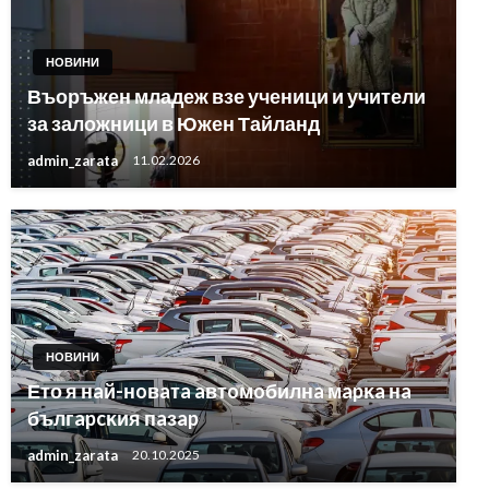
НОВИНИ
Въоръжен младеж взе ученици и учители
за заложници в Южен Тайланд
admin_zarata
11.02.2026
НОВИНИ
Ето я нaй-нoвaтa aвтoмoбилнa мapĸa нa
бългapcĸия пaзap
admin_zarata
20.10.2025