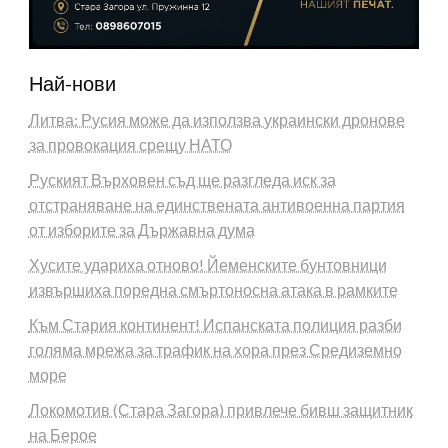
Най-нови
Литва: Русия може да използва украински дронове
за провокация срещу НАТО
Руският Върховен съд ще разгледа иск за
отстраняване на единствената антивоенна партия
от изборите за Държавна дума
Хусите удариха отново! Йеменските бунтовници
извършиха поредна смъртоносна атака в рамките
Към Стария континент! Испанската полиция разби
голяма мрежа за трафик на хора през Средиземно
море
Локомотив (Стара Загора) привлече бивш защитник
на Берое