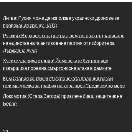
Литва: Русия може да използва украински дронове за
провокация срещу НАТО
Руският Върховен съд ще разгледа иск за отстраняване
на единствената антивоенна партия от изборите за
Държавна дума
Хусите удариха отново! Йеменските бунтовници
извършиха поредна смъртоносна атака в рамките
Към Стария континент! Испанската полиция разби
голяма мрежа за трафик на хора през Средиземно море
Локомотив (Стара Загора) привлече бивш защитник на
Берое
22