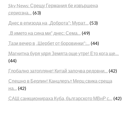
Sky News: Срещу Германия бе извършена
сериозна…
(63)
Днес в епизода на „Доброта“: Мурат…
(53)
„В името на сина ми“ днес: Сема…
(49)
Тази вечер в „Шербет от боровинки“:…
(44)
Магнитна буря удря Земята още утре! Ето кога ще…
(44)
Глобално затопляне! Китай започва редовни…
(42)
Спешно в Берлин! Канцлерът Мерц свика среща
на…
(42)
САЩ санкционираха Куба, българското МВнР с…
(42)