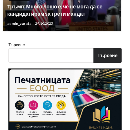
Тръмп: Много лошо е, че не мога да се
кандидатирам за трети мандат
admin_zarata
29.10.2025
Търсене
Търсене