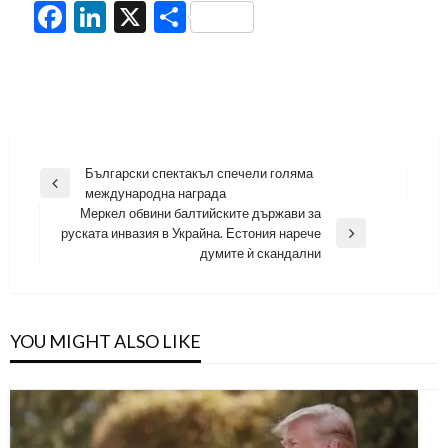
Facebook
LinkedIn
X
Share
Навигация
Български спектакъл спечели голяма
Previous
международна награда
Post
Меркел обвини балтийските държави за
руската инвазия в Украйна. Естония нарече
Next
думите ѝ скандални
Post
YOU MIGHT ALSO LIKE