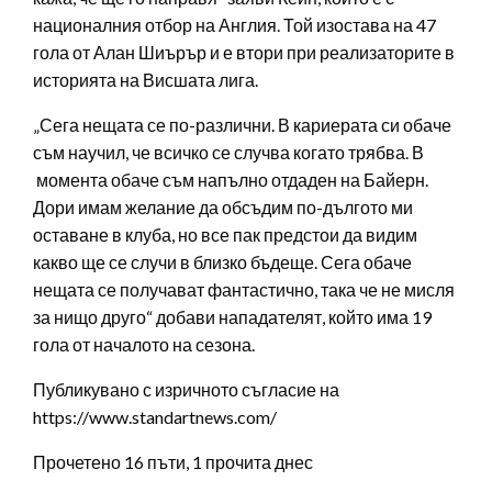
националния отбор на Англия. Той изостава на 47
гола от Алан Шиърър и е втори при реализаторите в
историята на Висшата лига.
„Сега нещата се по-различни. В кариерата си обаче
съм научил, че всичко се случва когато трябва. В
момента обаче съм напълно отдаден на Байерн.
Дори имам желание да обсъдим по-дългото ми
оставане в клуба, но все пак предстои да видим
какво ще се случи в близко бъдеще. Сега обаче
нещата се получават фантастично, така че не мисля
за нищо друго“ добави нападателят, който има 19
гола от началото на сезона.
Публикувано с изричното съгласие на
https://www.standartnews.com/
Прочетено 16 пъти, 1 прочита днес