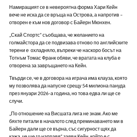
Намиращият се в невероятна форма Хари Кейн
вече не иска да се връща на Острова, а напротив –
отворен е към нов договор с Байерн Мюнхен.
„Скай Спортс“ съобщава, че желанието на
голмайстора да се подвизава отново по английските
терени е охладняло, въпреки че наскоро босът на
Тотнъм Томас Франк обяви, че вратата на клуба е
отворена за завръщането на Кейн.
Твърди се, че в договора на играча има клауза, която
му позволява да напусне срещу 54 милиона пануда
през януари 2026-а година, но това едва ли ще се
случи.
„По отношение на Висшата лига не знам. Ако ме
бяхте питали в началото след преминаването ми в
Байерн дали ще се върна, със сигурност щях да
кажа, че ще го направя“ заяви Кейн, който е с