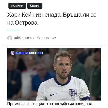
НОВИНИ
СПОРТ
Хари Кейн изненада. Връща ли се
на Острова
Posted
admin_zarata
07.10.2025
on
Промяна на позицията на английския национал