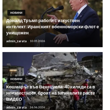
НОВИНИ
Доналд Тръмп работи с изкуствен
интелект: Иранският военноморски флот е
унищожен
admin_zarata
10.05.2026
НОВИНИ
Кошмарът във Венецуела: 40 хиляди са в
неизвестност, броят на загиналите расте
ВИДЕО
admin_zarata
26.06.2026