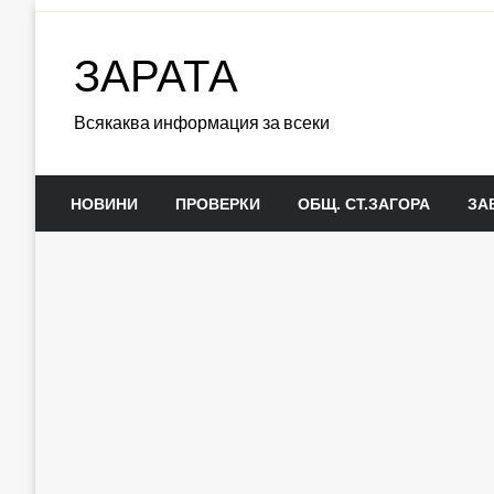
Skip
to
ЗАРАТА
content
Всякаква информация за всеки
НОВИНИ
ПРОВЕРКИ
ОБЩ. СТ.ЗАГОРА
ЗА