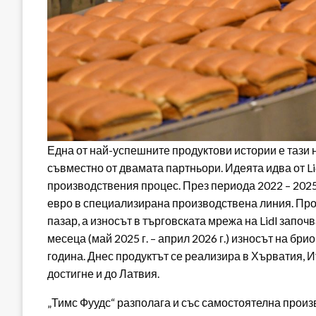
Една от най-успешните продуктови истории е тази 
съвместно от двамата партньори. Идеята идва от Li
производствения процес. През периода 2022 – 2025
евро в специализирана производствена линия. Про
пазар, а износът в търговската мрежа на Lidl запо
месеца (май 2025 г. – април 2026 г.) износът на бр
година. Днес продуктът се реализира в Хърватия, 
достигне и до Латвия.
„Тимс Фуудс“ разполага и със самостоятелна произ