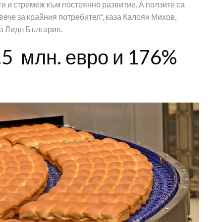
и и стремеж към постоянно развитие. А ползите са
-вече за крайния потребител“, каза Калоян Михов,
на Лидл България.
.5 млн. евро и 176%