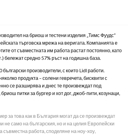
изводител на бриош и тестени изделия „Тимс Фуудс“
ейската търговска мрежа на веригата. Компанията е
отите от съвместната им работа растат постоянно, като
 г.) бележат средно 57% ръст на годишна база.
 български производители, с които Lidl работи.
яколко продукта – солени гевречета, бисквити с
енно се разширява и днес те произвеждат под
бриош питки за бургер и хот дог, джоб-пити, козунаци,
мер за това как в България могат да се произвеждат
и не само на българския, но и на целия Европейски
а съвместна работа, споделяне на ноу-хоу,