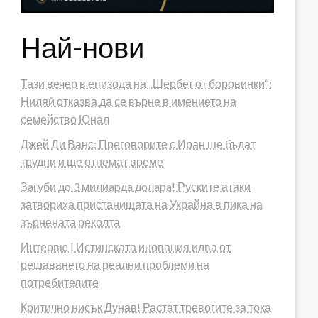
Най-нови
Тази вечер в епизода на „Шербет от боровинки“:
Ниляй отказва да се върне в имението на
семейство Юнал
Джей Ди Ванс: Преговорите с Иран ще бъдат
трудни и ще отнемат време
Зaгyби дo 3 милиapдa дoлapa! Руските атаки
затвориха пристанищата на Украйна в пика на
зърнената реколта
Интервю | Истинската иновация идва от
решаването на реални проблеми на
потребителите
Критично нисък Дунав! Растат тревогите за тока