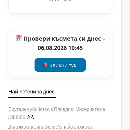
Провери късмета си днес –
06.08.2026 10:45
Кликни тук!
Най-четени за днес:
Брутално убийство в Пловдив! Мисерията се
заплита
(52)
Залужни шокира Киев: Украйна изчерпа