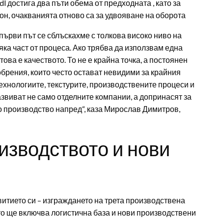
l достига два пъти обема от предходната , като за
н, очакванията отново са за удвояване на оборота
 първи път се сблъскахме с толкова високо ниво на
яка част от процеса. Ако трябва да използвам една
това е качеството. То не е крайна точка, а постоянен
обрения, които често остават невидими за крайния
ехнологиите, текстурите, производствените процеси и
развиват не само отделните компании, а допринасят за
о производство напред“, каза Мирослав Димитров,
изводството и нови
витието си – изграждането на трета производствена
ято ще включва логистична база и нови производствени