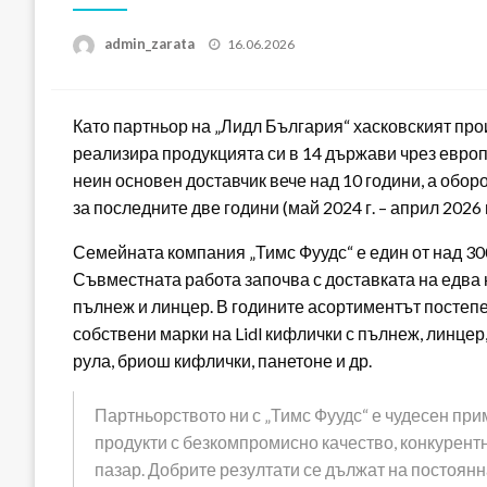
Posted
admin_zarata
16.06.2026
on
Като партньор на „Лидл България“ хасковският про
реализира продукцията си в 14 държави чрез европ
неин основен доставчик вече над 10 години, а обор
за последните две години (май 2024 г. – април 2026
Семейната компания „Тимс Фуудс“ е един от над 300
Съвместната работа започва с доставката на едва н
пълнеж и линцер. В годините асортиментът постеп
собствени марки на Lidl кифлички с пълнеж, линцер, 
рула, бриош кифлички, панетоне и др.
Партньорството ни с „Тимс Фуудс“ е чудесен при
продукти с безкомпромисно качество, конкурентн
пазар. Добрите резултати се дължат на постоянн