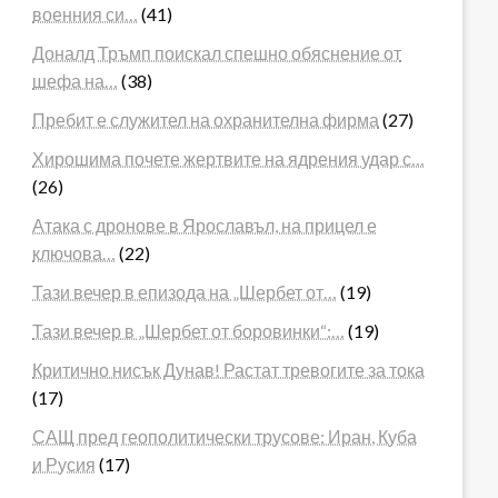
военния си…
(41)
Доналд Тръмп поискал спешно обяснение от
шефа на…
(38)
Пребит е служител на охранителна фирма
(27)
Хирошима почете жертвите на ядрения удар с…
(26)
Атака с дронове в Ярославъл, на прицел е
ключова…
(22)
Тази вечер в епизода на „Шербет от…
(19)
Тази вечер в „Шербет от боровинки“:…
(19)
Критично нисък Дунав! Растат тревогите за тока
(17)
САЩ пред геополитически трусове: Иран, Куба
и Русия
(17)