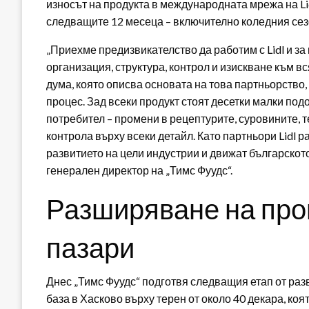
износът на продукта в международната мрежа на Lid
следващите 12 месеца – включително коледния сезо
„Приехме предизвикателство да работим с Lidl и за
организация, структура, контрол и изискване към вс
дума, която описва основата на това партньорство, 
процес. Зад всеки продукт стоят десетки малки под
потребител – промени в рецептурите, суровините, т
контрола върху всеки детайл. Като партньори Lidl 
развитието на цели индустрии и движат българскот
генерален директор на „Тимс Фуудс“.
Разширяване на про
пазари
Днес „Тимс Фуудс“ подготвя следващия етап от раз
база в Хасково върху терен от около 40 декара, ко