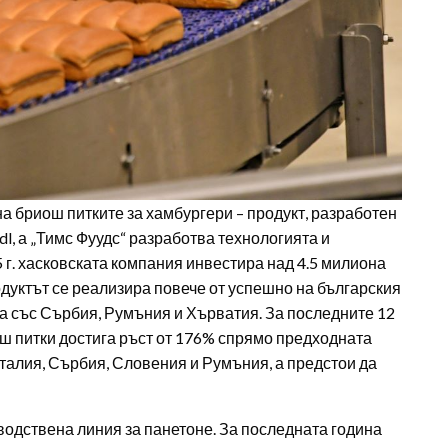
на бриош питките за хамбургери – продукт, разработен
dl, а „Тимс Фуудс“ разработва технологията и
 г. хасковската компания инвестира над 4.5 милиона
дуктът се реализира повече от успешно на българския
чва със Сърбия, Румъния и Хърватия. За последните 12
иош питки достига ръст от 176% спрямо предходната
Италия, Сърбия, Словения и Румъния, а предстои да
водствена линия за панетоне. За последната година