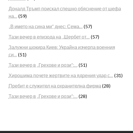
Доналд Тръмп поискал спешно обяснение от шефа
на…
(59)
„В името на сина ми“ днес: Сема…
(57)
Тази вечер в епизода на „Шербет от…
(57)
Залужни шокира Киев: Украйна изчерпа военния
си…
(51)
Тази вечер в „Грехове и рози“:…
(51)
Хирошима почете жертвите на ядрения удар с…
(31)
Пребит е служител на охранителна фирма
(28)
Тази вечер в „Грехове и рози“:…
(28)