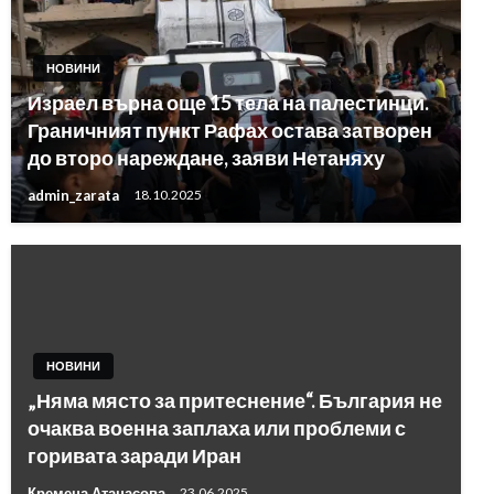
НОВИНИ
Израел върна още 15 тела на палестинци.
Граничният пункт Рафах остава затворен
до второ нареждане, заяви Нетаняху
admin_zarata
18.10.2025
НОВИНИ
„Няма място за притеснение“. България не
очаква военна заплаха или проблеми с
горивата заради Иран
Кремена Атанасова
23.06.2025