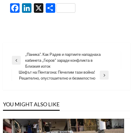
Facebook
LinkedIn
X
Share
Навигация
„Паника“. Как Радев и партиите нападнаха
кабинета „Гюров“ заради конфликта в
Previous
Близкия изток
Post
Шефът на Пентагона: Печелим тази война!
Next
Решително, опустошително и безмилостно
Post
YOU MIGHT ALSO LIKE