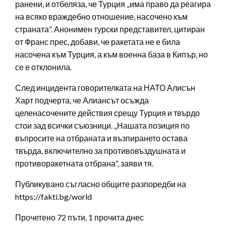
ранени, и отбеляза, че Турция „има право да реагира
на всяко враждебно отношение, насочено към
страната“. Анонимен турски представител, цитиран
от Франс прес, добави, че ракетата не е била
насочена към Турция, а към военна база в Кипър, но
се е отклонила.
След инцидента говорителката на НАТО Алисън
Харт подчерта, че Алиансът осъжда
целенасочените действия срещу Турция и твърдо
стои зад всички съюзници. „Нашата позиция по
въпросите на отбраната и възпирането остава
твърда, включително за противовъздушната и
противоракетната отбрана“, заяви тя.
Публикувано съгласно общите разпоредби на
https://fakti.bg/world
Прочетено 72 пъти, 1 прочита днес