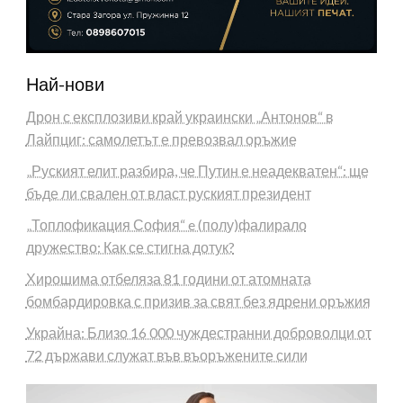
Най-нови
Дрон с експлозиви край украински „Антонов“ в
Лайпциг: самолетът е превозвал оръжие
„Руският елит разбира, че Путин е неадекватен“: ще
бъде ли свален от власт руският президент
„Топлофикация София“ e (полу)фалирало
дружество: Как се стигна дотук?
Хирошима отбеляза 81 години от атомната
бомбардировка с призив за свят без ядрени оръжия
Украйна: Близо 16 000 чуждестранни доброволци от
72 държави служат във въоръжените сили