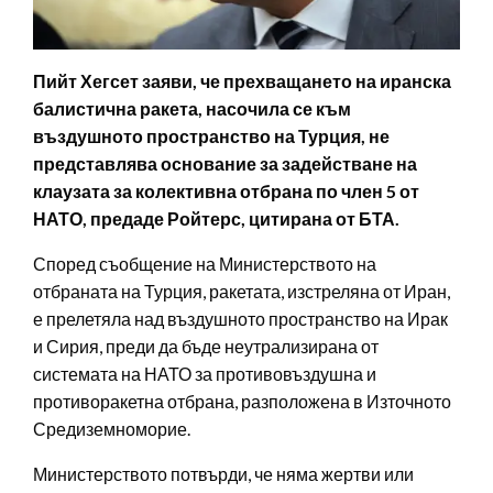
Пийт Хегсет заяви, че прехващането на иранска
балистична ракета, насочила се към
въздушното пространство на Турция, не
представлява основание за задействане на
клаузата за колективна отбрана по член 5 от
НАТО, предаде Ройтерс, цитирана от БТА.
Според съобщение на Министерството на
отбраната на Турция, ракетата, изстреляна от Иран,
е прелетяла над въздушното пространство на Ирак
и Сирия, преди да бъде неутрализирана от
системата на НАТО за противовъздушна и
противоракетна отбрана, разположена в Източното
Средиземноморие.
Министерството потвърди, че няма жертви или