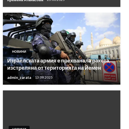
НОВИНИ
Израелската армия е прехванала ракета,
изстреляна от територията на Йемен
admin_zarata
13.09.2025