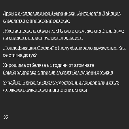
Дрон с експлозиви край украински „Антонов“ в Лайпциг:
самолетът е превозвал оръжие
„Руският елит разбира, че Путин е неадекватен“: ще бъде
ли свален от власт руският президент
„Топлофикация София“ e (полу)фалирало дружество: Как
се стигна дотук?
Хирошима отбеляза 81 години от атомната
бомбардировка с призив за свят без ядрени оръжия
Украйна: Близо 16 000 чуждестранни доброволци от 72
държави служат във въоръжените сили
35