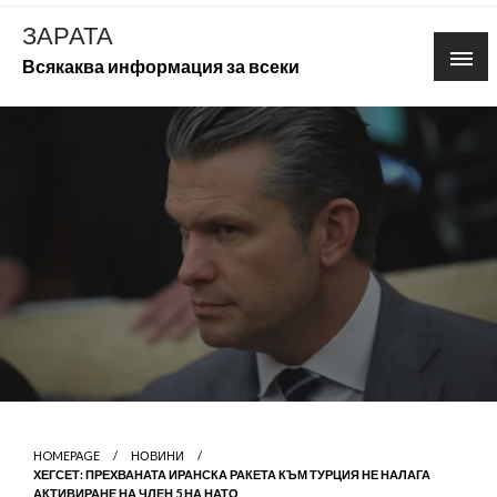
Skip
ЗАРАТА
to
Всякаква информация за всеки
content
HOMEPAGE
НОВИНИ
ХЕГСЕТ: ПРЕХВАНАТА ИРАНСКА РАКЕТА КЪМ ТУРЦИЯ НЕ НАЛАГА
АКТИВИРАНЕ НА ЧЛЕН 5 НА НАТО