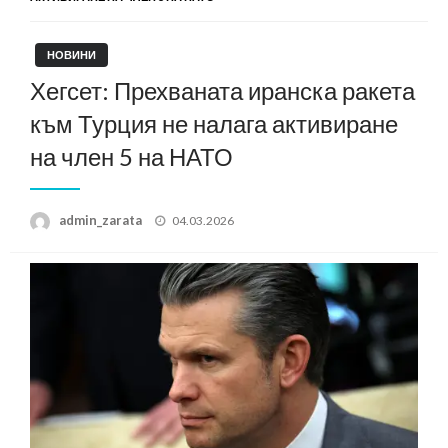
НОВИНИ
Хегсет: Прехваната иранска ракета
към Турция не налага активиране
на член 5 на НАТО
Posted
admin_zarata
04.03.2026
on