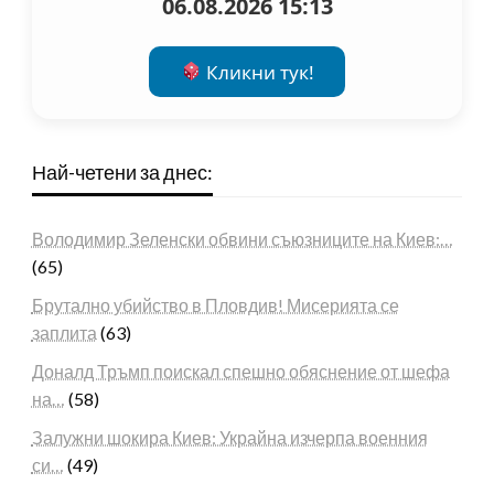
06.08.2026 15:13
Кликни тук!
Най-четени за днес:
Володимир Зеленски обвини съюзниците на Киев:…
(65)
Брутално убийство в Пловдив! Мисерията се
заплита
(63)
Доналд Тръмп поискал спешно обяснение от шефа
на…
(58)
Залужни шокира Киев: Украйна изчерпа военния
си…
(49)