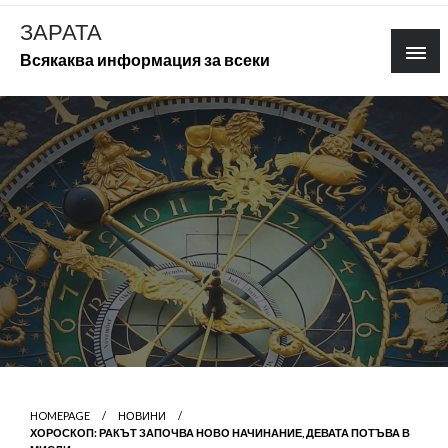
Skip
ЗАРАТА
to
Всякаква информация за всеки
content
HOMEPAGE
НОВИНИ
ХОРОСКОП: РАКЪТ ЗАПОЧВА НОВО НАЧИНАНИЕ, ДЕВАТА ПОТЪВА В