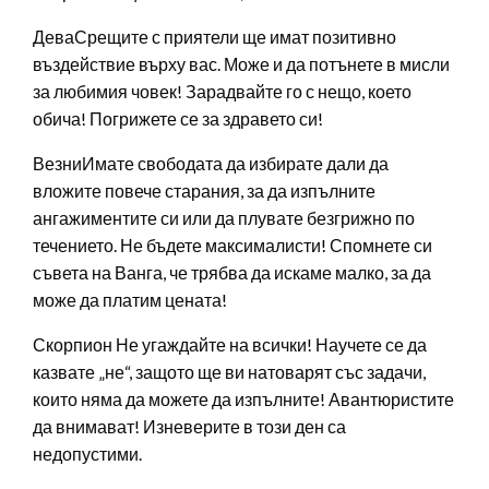
ДеваСрещите с приятели ще имат позитивно
въздействие върху вас. Може и да потънете в мисли
за любимия човек! Зарадвайте го с нещо, което
обича! Погрижете се за здравето си!
ВезниИмате свободата да избирате дали да
вложите повече старания, за да изпълните
ангажиментите си или да плувате безгрижно по
течението. Не бъдете максималисти! Спомнете си
съвета на Ванга, че трябва да искаме малко, за да
може да платим цената!
Скорпион Не угаждайте на всички! Научете се да
казвате „не“, защото ще ви натоварят със задачи,
които няма да можете да изпълните! Авантюристите
да внимават! Изневерите в този ден са
недопустими.