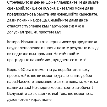
СтрелецВ този ден нищо не планирайте! И да имате
сценарий, той ще се обърка. Внезапно може да ви
предложат нова работа или човек, който харесвате,
да ви покани на среща. Семейните дами да се
отнасят с търпение към партньора си! Ако е
допуснал грешки, простете му!
КозирогИзлишъкът от енергия може да предизвика
неудовлетворение от постигнатите резултати или да
ви подтикне към промяна. Не избягвайте
прегръдките на любимия, нуждаете се от тях!
ВодолейСега е моментът да поработите върху
проект, който ще ви помогне да спечелите добри
пари. Насочете вниманието си към нещата, които са
важни за вас! Не съдете хората, които ви обичат!
Вслушайте се в съветите им! Това ще помогне за
духовното ви израстване.