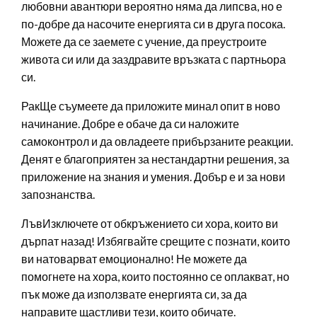
любовни авантюри вероятно няма да липсва, но е
по-добре да насочите енергията си в друга посока.
Можете да се заемете с учение, да преустроите
живота си или да заздравите връзката с партньора
си.
РакЩе съумеете да приложите минал опит в ново
начинание. Добре е обаче да си наложите
самоконтрол и да овладеете прибързаните реакции.
Денят е благоприятен за нестандартни решения, за
приложение на знания и умения. Добър е и за нови
запознанства.
ЛъвИзключете от обкръжението си хора, които ви
дърпат назад! Избягвайте срещите с познати, които
ви натоварват емоционално! Не можете да
помогнете на хора, които постоянно се оплакват, но
пък може да използвате енергията си, за да
направите щастливи тези, които обичате.