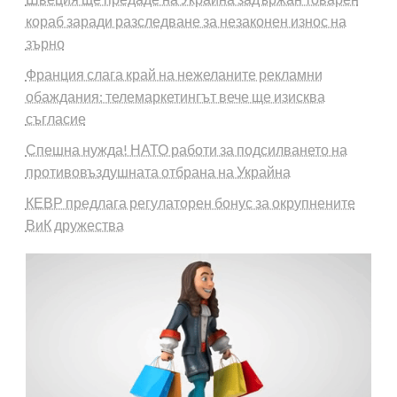
кораб заради разследване за незаконен износ на
зърно
Франция слага край на нежеланите рекламни
обаждания: телемаркетингът вече ще изисква
съгласие
Спешна нужда! НАТО работи за подсилването на
противовъздушната отбрана на Украйна
КЕВР предлага регулаторен бонус за окрупнените
ВиК дружества