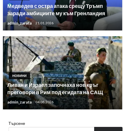
Медведев с остра атака срещу Тръмп
заради амбициите му към Гренландия
admin_zarata
21.01.2026
НОВИНИ
Ливан и Израел започнаха нов кръг
преговори в Рим под егидата на САЩ
admin_zarata
04.08.2026
Търсене