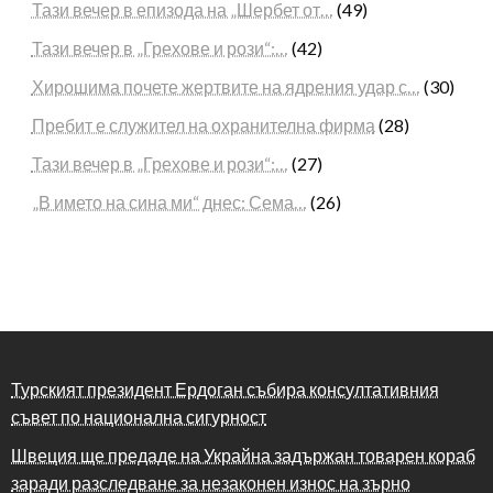
Тази вечер в епизода на „Шербет от…
(49)
Тази вечер в „Грехове и рози“:…
(42)
Хирошима почете жертвите на ядрения удар с…
(30)
Пребит е служител на охранителна фирма
(28)
Тази вечер в „Грехове и рози“:…
(27)
„В името на сина ми“ днес: Сема…
(26)
Турският президент Ердоган събира консултативния
съвет по национална сигурност
Швеция ще предаде на Украйна задържан товарен кораб
заради разследване за незаконен износ на зърно