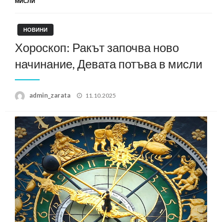
МИСЛИ
НОВИНИ
Хороскоп: Ракът започва ново
начинание, Девата потъва в мисли
Posted
admin_zarata
11.10.2025
on