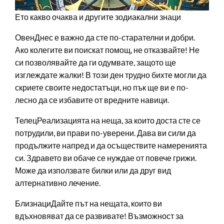
Ето какво очаква и другите зодиакални знаци
ОвенДнес е важно да сте по-старателни и добри.
Ако колегите ви поискат помощ, не отказвайте! Не
си позволявайте да ги одумвате, защото ще
изглеждате жалки! В този ден трудно бихте могли да
скриете своите недостатъци, но пък ще ви е по-
лесно да се избавите от вредните навици.
ТелецРеализацията на неща, за които доста сте се
потрудили, ви прави по-уверени. Дава ви сили да
продължите напред и да осъществите намеренията
си. Здравето ви обаче се нуждае от повече грижи.
Може да използвате билки или да друг вид
алтернативно лечение.
БлизнациДайте път на нещата, които ви
вдъхновяват да се развивате! Възможност за