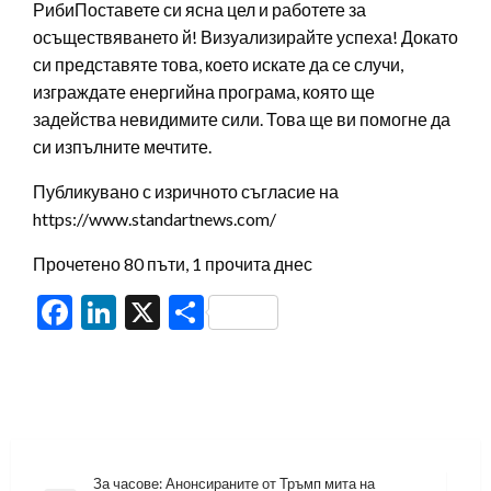
РибиПоставете си ясна цел и работете за
осъществяването й! Визуализирайте успеха! Докато
си представяте това, което искате да се случи,
изграждате енергийна програма, която ще
задейства невидимите сили. Това ще ви помогне да
си изпълните мечтите.
Публикувано с изричното съгласие на
https://www.standartnews.com/
Прочетено 80 пъти, 1 прочита днес
Facebook
LinkedIn
X
Share
Навигация
За часове: Анонсираните от Тръмп мита на