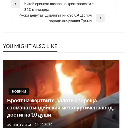
Китай сринаха пазара на криптовалути с
Previous
$10 милиарда
Post
Руски депутат: Диалогът ни със САЩ спря
Next
заради объркания Тръмп
Post
YOU MIGHT ALSO LIKE
НОВИНИ
Броят на жертвите, залети с гореща
стомана в индийския металургичен завод,
достигна 10 души
admin_zarata
14.06.2026