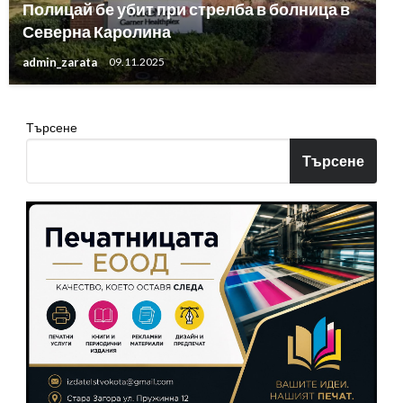
Полицай бе убит при стрелба в болница в
Северна Каролина
admin_zarata
09.11.2025
Търсене
Търсене