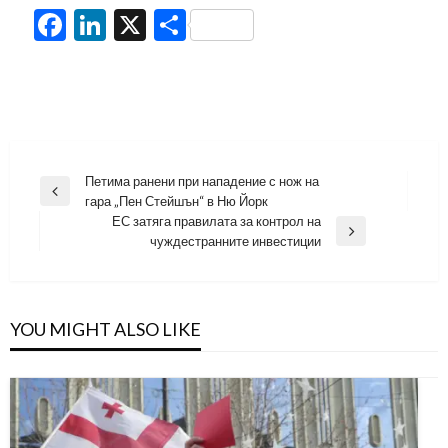
Facebook
LinkedIn
X
Share
Навигация
Петима ранени при нападение с нож на
Previous
гара „Пен Стейшън“ в Ню Йорк
Post
ЕС затяга правилата за контрол на
Next
чуждестранните инвестиции
Post
YOU MIGHT ALSO LIKE