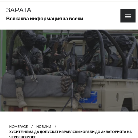
Skip
ЗАРАТА
to
Всякаква информация за всеки
content
HOMEPAGE
НОВИНИ
ХУСИТЕ НЯМА ДА ДОПУСКАТ ИЗРАЕЛСКИ КОРАБИ ДО АКВАТОРИЯТА НА
ЧЕРВЕНО МОРЕ