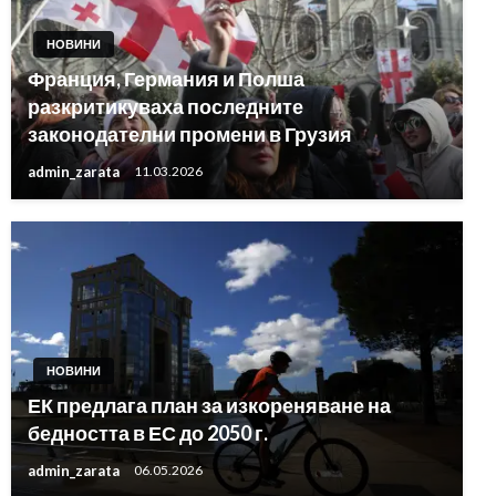
НОВИНИ
Франция, Германия и Полша
разкритикуваха последните
законодателни промени в Грузия
admin_zarata
11.03.2026
НОВИНИ
ЕК предлага план за изкореняване на
бедността в ЕС до 2050 г.
admin_zarata
06.05.2026