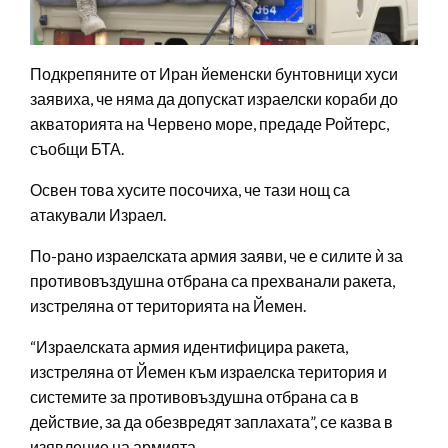
Подкрепяните от Иран йеменски бунтовници хуси
заявиха, че няма да допускат израелски кораби до
акваторията на Червено море, предаде Ройтерс,
съобщи БТА.
Освен това хусите посочиха, че тази нощ са
атакували Израел.
По-рано израелската армия заяви, че е силите ѝ за
противовъздушна отбрана са прехванали ракета,
изстреляна от територията на Йемен.
“Израелската армия идентифицира ракета,
изстреляна от Йемен към израелска територия и
системите за противовъздушна отбрана са в
действие, за да обезвредят заплахата”, се казва в
изявление на армията.