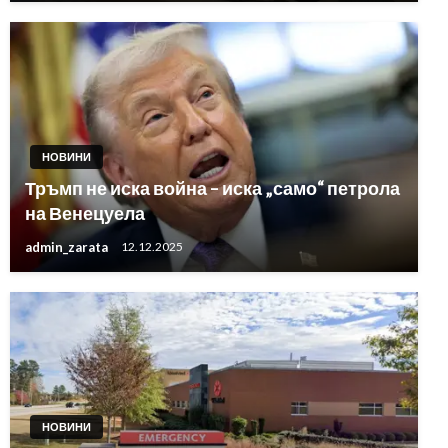
НОВИНИ
Тръмп не иска война – иска „само“ петрола
на Венецуела
admin_zarata
12.12.2025
НОВИНИ