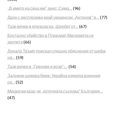
„В името на сина ми“ днес: Сема…
(96)
Дрон с експлозиви край украински „Антонов“ в…
(77)
Тази вечер в епизода на „Шербет от…
(67)
Брутално убийство в Пловдив! Мисерията се
заплита
(66)
Доналд Тръмп поискал спешно обяснение от шефа
на…
(59)
Тази вечер в „Грехове и рози“:…
(54)
Залужни шокира Киев: Украйна изчерпа военния
си…
(52)
Мицкоски каза, че „източната съседка“ България…
(47)