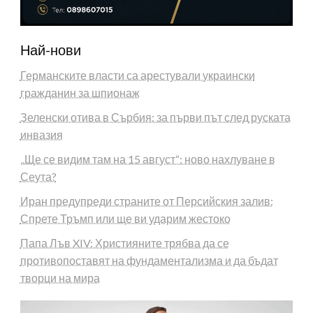
Най-нови
Германските власти са арестували украински
гражданин за шпионаж
Зеленски отива в Сърбия: за първи път след руската
инвазия
„Ще се видим там на 15 август“: ново нахлуване в
Сеута?
Иран предупреди страните от Персийския залив:
Спрете Тръмп или ще ви ударим жестоко
Папа Лъв XIV: Християните трябва да се
противопоставят на фундаментализма и да бъдат
творци на мира