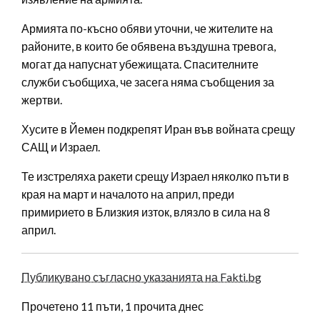
Армията по-късно обяви уточни, че жителите на
районите, в които бе обявена въздушна тревога,
могат да напуснат убежищата. Спасителните
служби съобщиха, че засега няма съобщения за
жертви.
Хусите в Йемен подкрепят Иран във войната срещу
САЩ и Израел.
Те изстреляха ракети срещу Израел няколко пъти в
края на март и началото на април, преди
примирието в Близкия изток, влязло в сила на 8
април.
Публикувано съгласно указанията на Fakti.bg
Прочетено 11 пъти, 1 прочита днес