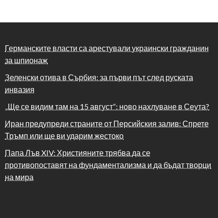
Германските власти са арестували украински гражданин
за шпионаж
Зеленски отива в Сърбия: за първи път след руската
инвазия
„Ще се видим там на 15 август“: ново нахлуване в Сеута?
Иран предупреди страните от Персийския залив: Спрете
Тръмп или ще ви ударим жестоко
Папа Лъв XIV: Християните трябва да се
противопоставят на фундаментализма и да бъдат творци
на мира