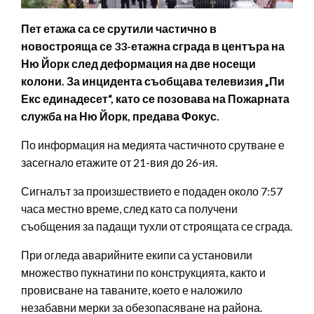
Пет етажа са се срутили частично в
новострояща се 33-етажна сграда в центъра на
Ню Йорк след деформация на две носещи
колони. За инцидента съобщава телевизия „Пи
Екс единадесет“, като се позовава на Пожарната
служба на Ню Йорк, предава Фокус.
По информация на медията частичното срутване е
засегнало етажите от 21-вия до 26-ия.
Сигналът за произшествието е подаден около 7:57
часа местно време, след като са получени
съобщения за падащи тухли от строящата се сграда.
При огледа аварийните екипи са установили
множество пукнатини по конструкцията, както и
провисване на таваните, което е наложило
незабавни мерки за обезопасяване на района.