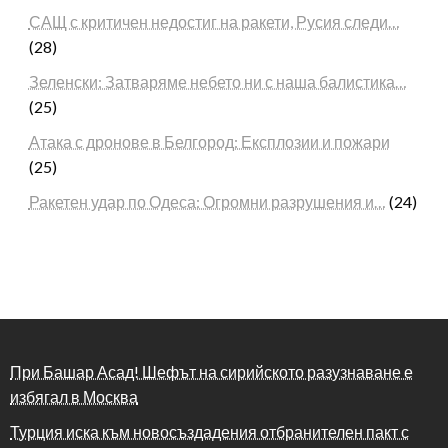
САЩ с критичен недостиг на ракети, Русия следи…
(28)
Зеленски: Затваряме небето ни с наша балистика…
(25)
Атака с дронове в Белгород: Експлозии и пожари
(25)
Ракетен удар по Одеса: Огромни разрушения и…
(24)
При Башар Асад! Шефът на сирийското разузнаване е
избягал в Москва
Турция иска към новосъздадения отбранителен пакт с