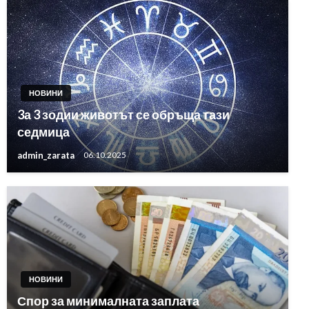
НОВИНИ
3а 3 зодии животът се обръща тази
седмица
admin_zarata
06.10.2025
НОВИНИ
Спор за минималната заплата