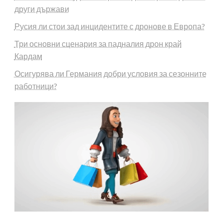
други държави
Русия ли стои зад инцидентите с дронове в Европа?
Три основни сценария за падналия дрон край
Кардам
Осигурява ли Германия добри условия за сезонните
работници?