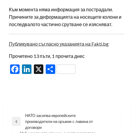
Към момента няма информация за пострадали.
Причините за деформацията на носещите колони и
последвалото частично срутване се изясняват.
Публикувано съгласно указанията на Fakti.bg
Прочетено 13 пъти, 1 прочита днес
Facebook
LinkedIn
X
Share
Навигация
НАТО засипва европейските
производители на оръжие с лавина от
Previous
договори
Post