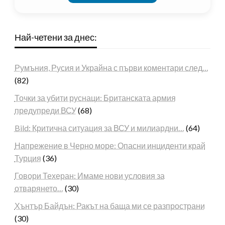
Най-четени за днес:
Румъния, Русия и Украйна с първи коментари след…
(82)
Точки за убити руснаци: Британската армия
предупреди ВСУ
(68)
Bild: Критична ситуация за ВСУ и милиардни…
(64)
Напрежение в Черно море: Опасни инциденти край
Турция
(36)
Говори Техеран: Имаме нови условия за
отварянето…
(30)
Хънтър Байдън: Ракът на баща ми се разпространи
(30)