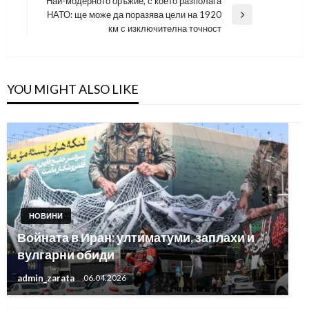
Най-модерното оръжие, с което разполага
НАТО: ще може да поразява цели на 1920
Next
км с изключителна точност
Post
YOU MIGHT ALSO LIKE
НОВИНИ
Войната в Иран: ултиматуми, заплахи и
вулгарни обиди
admin_zarata
06.04.2026