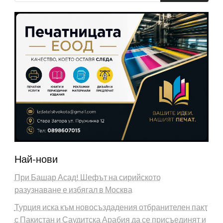
Най-нови
При Башар Асад! Шефът на сирийското
разузнаване е избягал в Москва
Турция иска към новосъздадения отбранителен пакт
с Пакистан и Саудитска Арабия да се присъединят и