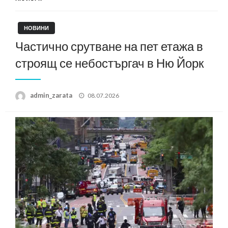
НОВИНИ
Частично срутване на пет етажа в
строящ се небостъргач в Ню Йорк
Posted
admin_zarata
08.07.2026
on