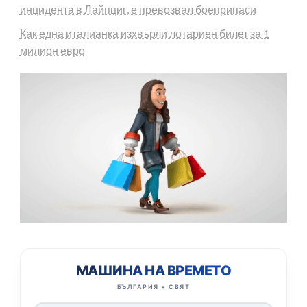
инцидента в Лайпциг, е превозвал боеприпаси
Как една италианка изхвърли лотариен билет за 1
милион евро
МАШИНА НА ВРЕМЕТО
БЪЛГАРИЯ + СВЯТ