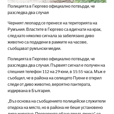
Полицията в Гюргево официално потвърди, че
разследва два случая
Черният леопард се пренесе на територията на
Румъния. Властите в Гюргево са вдигнати на крак,
след като няколко сигнала за забелязано диво
животно са подадени в рамките на часове,
съобщават румънски медии.
Полицията в Гюргево официално потвърди, че
разследва два случая. Първият сигнал е получен на
спешния телефон 112 на 29 юни, в 15:55 часа. Мъж е
съобщил, че в района на селището Пуени е открил
следи от диво животно, вероятно пантерата,
издирвана в България.
„Въз основа на съобщението полицейски служители
отидоха на място, но в района не беше установено
диво животно. Проверките обаче продължиха“, се