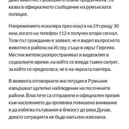
казва в официалното съобщение на румънската
полиция.
Напрежението ескалира през нощта на 29 срещу 30
юни, когато на телефон 112 е получен втори сигнал.
Този път гражданин е заявил, че е видял въпросното
животно в района на Истру, също в окръг Гюргево.
Местни жители разпространяват и видеоклип в
социалните мрежи, на който се вижда тъмен силует,
за който се предполага, че е на черната пантера.
В момента отговорните институции в Румъния
извършват щателно наблюдение на посочените
райони. Властите са отправили и официален призив
към населението да проявява повишено внимание
и да избягва пътувания в близост до река Дунав,
докато ситуацията не бъде напълно изяснена.