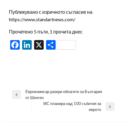
Публикувано с изричното съгласие на
https://www.standartnews.com/
Прочетено 5 пъти, 1 прочита днес
Facebook
LinkedIn
X
Share
Навигация
Еврокомисар разкри облагите за България
Previous
от Шенген
Post
МС планира над 100 събития за
Next
еврото
Post