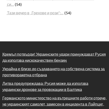
си…
(54)
Тази вечер в „Грехове и рози“:…
(54)
Кремъл потвърди! Украинските удари принуждават Русия
да използва нискокачествен бензин
Украйна е близо до създаването на собствена система за
противоракетна отбрана
Литва предупреждава: Русия може да използва
украински дронове за провокации в Балтика
Германското министерство на вътрешните работи отрече,
че украинският самолет, замесен в инцидента в Лайпциг,