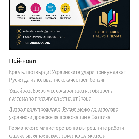
Най-нови
Кремъл потвърди! Украинските удари принуждават
Русия да използва нискокачествен бензин
Украйна е близо до създаването на собствена
система за противоракетна отбрана
Литва предупреждава: Русия може да използва
украински дронове за провокации в Балтика
Германското министерство на вътрешните работи
отрече, че украинският самолет, замесен в