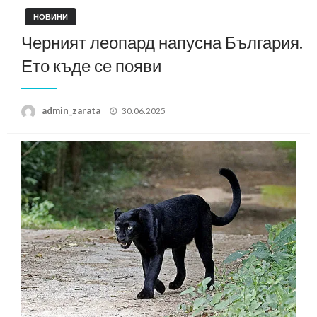
НОВИНИ
Черният леопард напусна България.
Ето къде се появи
Posted
admin_zarata
30.06.2025
on