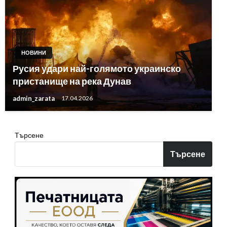
НОВИНИ
Русия удари най-голямото украинско
пристанище на река Дунав
admin_zarata
17.04.2026
Търсене
Търсене