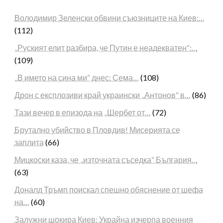
Володимир Зеленски обвини съюзниците на Киев:…
(112)
„Руският елит разбира, че Путин е неадекватен“:…
(109)
„В името на сина ми“ днес: Сема…
(108)
Дрон с експлозиви край украински „Антонов“ в…
(86)
Тази вечер в епизода на „Шербет от…
(72)
Брутално убийство в Пловдив! Мисерията се
заплита
(66)
Мицкоски каза, че „източната съседка“ България…
(63)
Доналд Тръмп поискал спешно обяснение от шефа
на…
(60)
Залужни шокира Киев: Украйна изчерпа военния