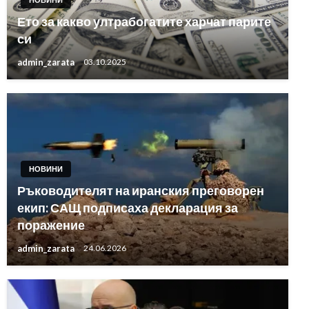
Ето за какво ултрабогатите харчат парите
си
admin_zarata
03.10.2025
НОВИНИ
Ръководителят на иранския преговорен
екип: САЩ подписаха декларация за
поражение
admin_zarata
24.06.2026