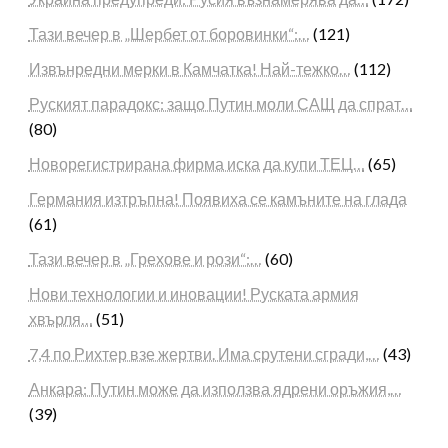
Тази вечер в „Шербет от боровинки“:…
(121)
Извънредни мерки в Камчатка! Най-тежко…
(112)
Руският парадокс: защо Путин моли САЩ да спрат…
(80)
Новорегистрирана фирма иска да купи ТЕЦ…
(65)
Германия изтръпна! Появиха се камъните на глада
(61)
Тази вечер в „Грехове и рози“:…
(60)
Нови технологии и иновации! Руската армия
хвърля…
(51)
7,4 по Рихтер взе жертви. Има срутени сгради,…
(43)
Анкара: Путин може да използва ядрени оръжия,…
(39)