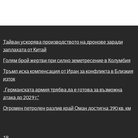
Тайван ускорява производството на дронове заради
заплахата от Китай
Голям брой жертви при силно земетресение в Колумбия
Тръмп иска компенсация от Иран за конфликта в Близкия
изток
„Германската армия трябва да е готова за възможна
атака до 2029 г.“
Огромен петролен разлив край Оман достигна 390 кв. км
18