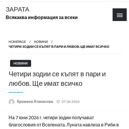
Skip
ЗАРАТА
to
Всякаква информация за всеки
content
HOMEPAGE
НОВИНИ
ЧЕТИРИ ЗОДИИ СЕ КЪПЯТ В ПАРИ И ЛЮБОВ. ЩЕ ИМАТ ВСИЧКО
НОВИНИ
Четири зодии се къпят в пари и
любов. Ще имат всичко
Posted
Кремена Атанасова
07.06.2026
on
На 7 юни 2026 г. четири зодии получават
благословия от Вселената. Луната навлиза в Риби в