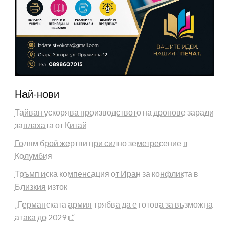
Най-нови
Тайван ускорява производството на дронове заради
заплахата от Китай
Голям брой жертви при силно земетресение в
Колумбия
Тръмп иска компенсация от Иран за конфликта в
Близкия изток
„Германската армия трябва да е готова за възможна
атака до 2029 г.“