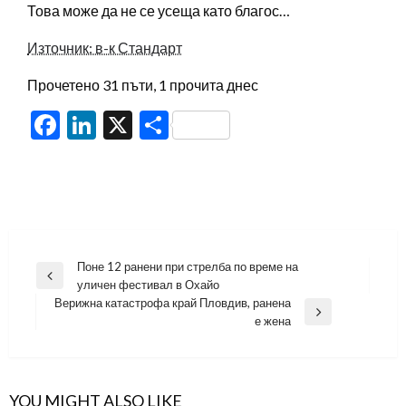
Това може да не се усеща като благос…
Източник: в-к Стандарт
Прочетено 31 пъти, 1 прочита днес
Facebook
LinkedIn
X
Share
Навигация
Поне 12 ранени при стрелба по време на
Previous
уличен фестивал в Охайо
Post
Верижна катастрофа край Пловдив, ранена
Next
е жена
Post
YOU MIGHT ALSO LIKE