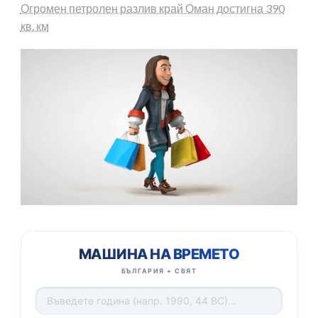
Огромен петролен разлив край Оман достигна 390
кв. км
МАШИНА НА ВРЕМЕТО
БЪЛГАРИЯ + СВЯТ