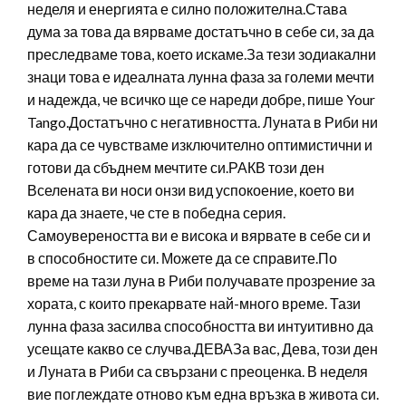
неделя и енергията е силно положителна.Става
дума за това да вярваме достатъчно в себе си, за да
преследваме това, което искаме.За тези зодиакални
знаци това е идеалната лунна фаза за големи мечти
и надежда, че всичко ще се нареди добре, пише Your
Tango.Достатъчно с негативността. Луната в Риби ни
кара да се чувстваме изключително оптимистични и
готови да сбъднем мечтите си.РАКВ този ден
Вселената ви носи онзи вид успокоение, което ви
кара да знаете, че сте в победна серия.
Самоувереността ви е висока и вярвате в себе си и
в способностите си. Можете да се справите.По
време на тази луна в Риби получавате прозрение за
хората, с които прекарвате най-много време. Тази
лунна фаза засилва способността ви интуитивно да
усещате какво се случва.ДЕВАЗа вас, Дева, този ден
и Луната в Риби са свързани с преоценка. В неделя
вие поглеждате отново към една връзка в живота си.