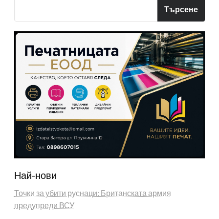
Търсене
Най-нови
Точки за убити руснаци: Британската армия
предупреди ВСУ