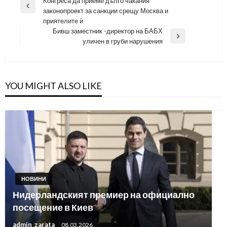
Конгреса да приеме дълго чакания
Previous
законопроект за санкции срещу Москва и
Post
приятелите ѝ
Бивш заместник -директор на БАБХ
Next
уличен в груби нарушения
Post
YOU MIGHT ALSO LIKE
НОВИНИ
Нидерландският премиер на официално
посещение в Киев
admin_zarata
08.03.2026