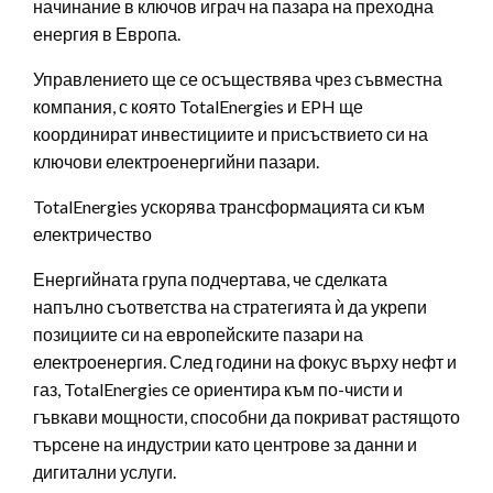
начинание в ключов играч на пазара на преходна
енергия в Европа.
Управлението ще се осъществява чрез съвместна
компания, с която TotalEnergies и EPH ще
координират инвестициите и присъствието си на
ключови електроенергийни пазари.
TotalEnergies ускорява трансформацията си към
електричество
Енергийната група подчертава, че сделката
напълно съответства на стратегията ѝ да укрепи
позициите си на европейските пазари на
електроенергия. След години на фокус върху нефт и
газ, TotalEnergies се ориентира към по-чисти и
гъвкави мощности, способни да покриват растящото
търсене на индустрии като центрове за данни и
дигитални услуги.