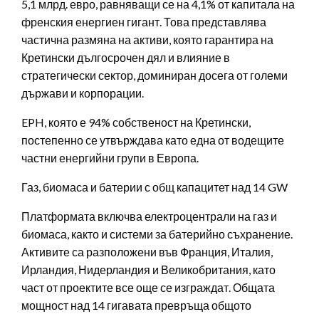
5,1 млрд. евро, равняващи се на 4,1% от капитала на
френския енергиен гигант. Това представлява
частична размяна на активи, която гарантира на
Кретински дългосрочен дял и влияние в
стратегически сектор, доминиран досега от големи
държави и корпорации.
EPH, която е 94% собственост на Кретински,
постепенно се утвърждава като една от водещите
частни енергийни групи в Европа.
Газ, биомаса и батерии с общ капацитет над 14 GW
Платформата включва електроцентрали на газ и
биомаса, както и системи за батерийно съхранение.
Активите са разположени във Франция, Италия,
Ирландия, Нидерландия и Великобритания, като
част от проектите все още се изграждат. Общата
мощност над 14 гигавата превръща общото