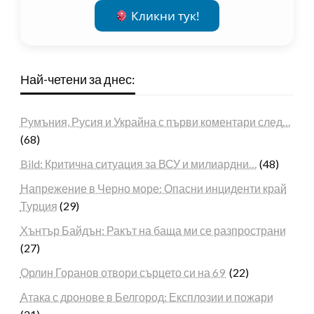
Кликни тук!
Най-четени за днес:
Румъния, Русия и Украйна с първи коментари след…
(68)
Bild: Критична ситуация за ВСУ и милиардни…
(48)
Напрежение в Черно море: Опасни инциденти край
Турция
(29)
Хънтър Байдън: Ракът на баща ми се разпространи
(27)
Орлин Горанов отвори сърцето си на 69
(22)
Атака с дронове в Белгород: Експлозии и пожари