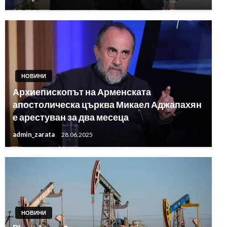
НОВИНИ
Архиепископът на Арменската
апостолическа църква Микаел Аджапахян
е арестуван за два месеца
admin_zarata
28.06.2025
НОВИНИ