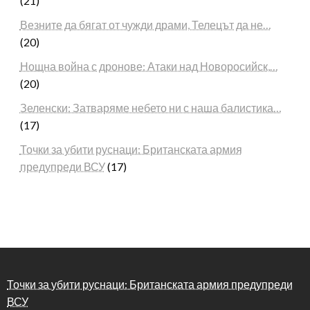
(21)
Везните да бягат от чужди драми, Телецът да не…
(20)
Нощна война с дронове: Атаки над Новоросийск,…
(20)
Зеленски: Затваряме небето ни с наша балистика…
(17)
Точки за убити руснаци: Британската армия
предупреди ВСУ
(17)
Точки за убити руснаци: Британската армия предупреди
ВСУ