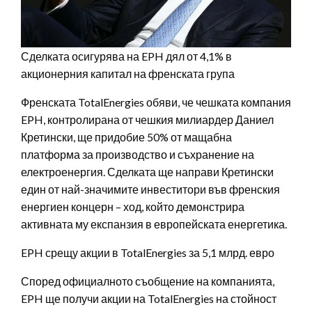
Сделката осигурява на EPH дял от 4,1% в
акционерния капитал на френската група
Френската TotalEnergies обяви, че чешката компания
EPH, контролирана от чешкия милиардер Даниел
Кретински, ще придобие 50% от мащабна
платформа за производство и съхранение на
електроенергия. Сделката ще направи Кретински
един от най-значимите инвеститори във френския
енергиен концерн – ход, който демонстрира
активната му експанзия в европейската енергетика.
EPH срещу акции в TotalEnergies за 5,1 млрд. евро
Според официалното съобщение на компанията,
EPH ще получи акции на TotalEnergies на стойност