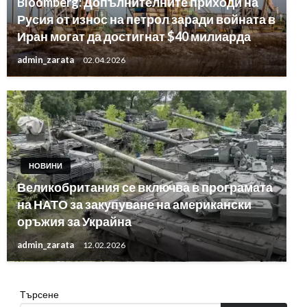
Bloomberg: Допълнителните приходи на
Русия от износ на петрол заради войната в
Иран могат да достигнат $40 милиарда
admin_zarata
02.04.2026
НОВИНИ
Великобритания се включва в програмата
на НАТО за закупуване на американски
оръжия за Украйна
admin_zarata
12.02.2026
Търсене