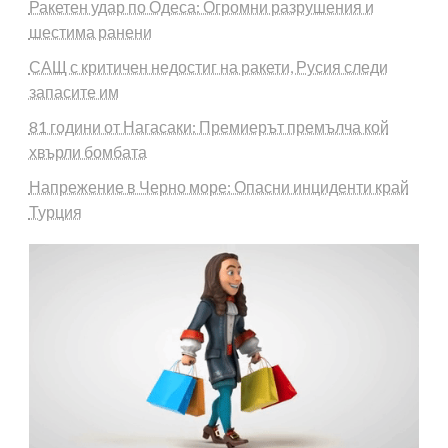
Ракетен удар по Одеса: Огромни разрушения и
шестима ранени
САЩ с критичен недостиг на ракети, Русия следи
запасите им
81 години от Нагасаки: Премиерът премълча кой
хвърли бомбата
Напрежение в Черно море: Опасни инциденти край
Турция