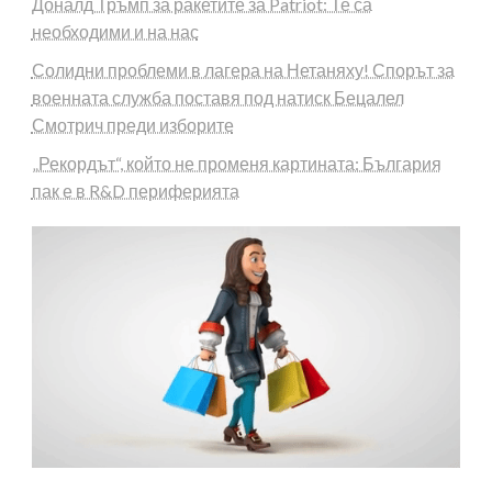
Доналд Тръмп за ракетите за Patriot: Те са
необходими и на нас
Солидни проблеми в лагера на Нетаняху! Спорът за
военната служба поставя под натиск Бецалел
Смотрич преди изборите
„Рекордът“, който не променя картината: България
пак е в R&D периферията