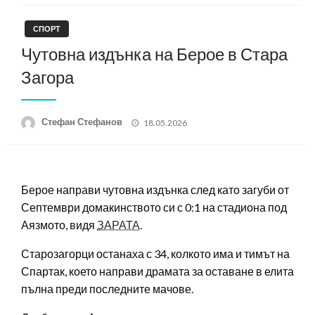
СПОРТ
Чутовна издънка на Берое в Стара
Загора
Posted
Стефан Стефанов
18.05.2026
on
Берое направи чутовна издънка след като загуби от
Септември домакинството си с 0:1 на стадиона под
Аязмото, видя
ЗАРАТА
.
Старозагорци останаха с 34, колкото има и тимът на
Спартак, което направи драмата за оставане в елита
пълна преди последните мачове.