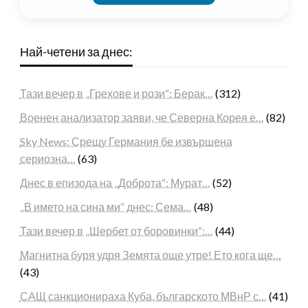
Най-четени за днес:
Тази вечер в „Грехове и рози“: Берак…
(312)
Военен анализатор заяви, че Северна Корея е…
(82)
Sky News: Срещу Германия бе извършена
сериозна…
(63)
Днес в епизода на „Доброта“: Мурат…
(52)
„В името на сина ми“ днес: Сема…
(48)
Тази вечер в „Шербет от боровинки“:…
(44)
Магнитна буря удря Земята още утре! Ето кога ще…
(43)
САЩ санкционираха Куба, българското МВнР с…
(41)