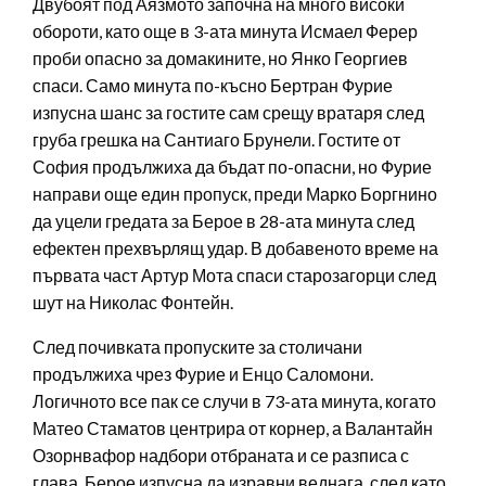
Двубоят под Аязмото започна на много високи
обороти, като още в 3-ата минута Исмаел Ферер
проби опасно за домакините, но Янко Георгиев
спаси. Само минута по-късно Бертран Фурие
изпусна шанс за гостите сам срещу вратаря след
груба грешка на Сантиаго Брунели. Гостите от
София продължиха да бъдат по-опасни, но Фурие
направи още един пропуск, преди Марко Боргнино
да уцели гредата за Берое в 28-ата минута след
ефектен прехвърлящ удар. В добавеното време на
първата част Артур Мота спаси старозагорци след
шут на Николас Фонтейн.
След почивката пропуските за столичани
продължиха чрез Фурие и Енцо Саломони.
Логичното все пак се случи в 73-ата минута, когато
Матео Стаматов центрира от корнер, а Валантайн
Озорнвафор надбори отбраната и се разписа с
глава. Берое изпусна да изравни веднага, след като