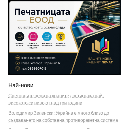
Най-нови
Световните цени на храните достигнаха най-
високото си ниво от над три години
Володимир Зеленски: Украйна е много близо до
създаването на собствена противоракетна система