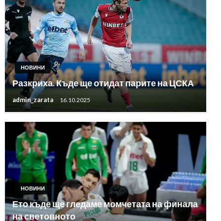
НОВИНИ
Разкриха. Къде ще отидат парите на ЦСКА
admin_zarata
16.10.2025
НОВИНИ
Ето къде ще гледаме момчетата на финала
на световното