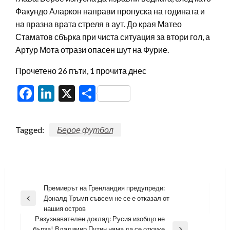
Факундо Аларкон направи пропуска на годината и
на празна врата стреля в аут. До края Матео
Стаматов сбърка при чиста ситуация за втори гол, а
Артур Мота отрази опасен шут на Фурие.
Прочетено 26 пъти, 1 прочита днес
Facebook
LinkedIn
X
Share
Tagged:
Берое футбол
Навигация
Премиерът на Гренландия предупреди:
Доналд Тръмп съвсем не се е отказал от
Previous
нашия остров
Post
Разузнавателен доклад: Русия изобщо не
бърза! Владимир Путин няма да се откаже