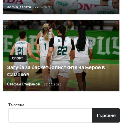
admin_zarata
27.09.2025
СПОРТ
Загуба за баскетболистките на Берое в
Самоков
Стефан Стефанов
22.11.2025
Търсене
Търсене