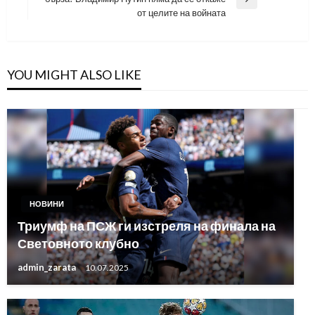
Next
от целите на войната
Post
YOU MIGHT ALSO LIKE
НОВИНИ
Триумф на ПСЖ ги изстреля на финала на
Световното клубно
admin_zarata
10.07.2025