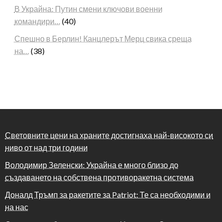
В Украйна: Путин смени ключови военни
командири…
(40)
Спешно в Берлин! Канцлерът Мерц свика среща
на…
(38)
Световните цени на храните достигнаха най-високото си
ниво от над три години
Володимир Зеленски: Украйна е много близо до
създаването на собствена противоракетна система
Доналд Тръмп за ракетите за Patriot: Те са необходими и
на нас