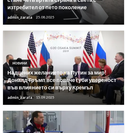
изтребител от пето поколение
admin_zarata
25.08.2025
НОВИНИ
Надцених желанието на Путин за мир!
Доналд Тръмп все повече губи увереност
във влиянието си върху Кремъл
admin_zarata
15.09.2025