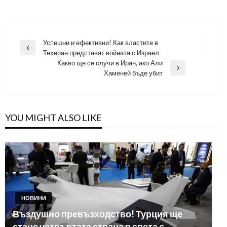
Навигация
Успешни и ефективни! Как властите в
Previous
Техеран представят войната с Израел
Post
Какво ще се случи в Иран, ако Али
Next
Хаменей бъде убит
Post
YOU MIGHT ALSO LIKE
НОВИНИ
Въздушно превъзходство! Турция ще
стане четвъртата страна в света с