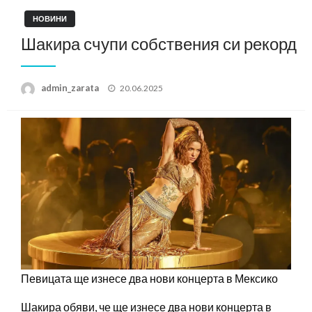
НОВИНИ
Шакира счупи собствения си рекорд
Posted
admin_zarata
20.06.2025
on
Певицата ще изнесе два нови концерта в Мексико
Шакира обяви, че ще изнесе два нови концерта в