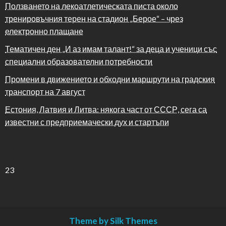
Ползването на лекоатлетическата писта около
тренировъчния терен на стадион „Берое“ – чрез
електронно плащане
Тематичен ден „И аз имам талант!“ за деца и ученици със
специални образователни потребности
Промени в движението и обходни маршрути на градския
транспорт на 7 август
Естония, Латвия и Литва: някога част от СССР, сега са
известни с предприемачески дух и стартъпи
23
Theme by Silk Themes