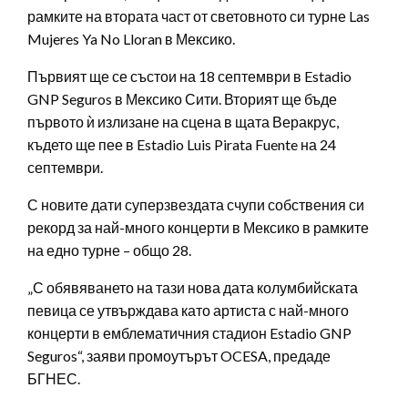
рамките на втората част от световното си турне Las
Mujeres Ya No Lloran в Мексико.
Първият ще се състои на 18 септември в Estadio
GNP Seguros в Мексико Сити. Вторият ще бъде
първото ѝ излизане на сцена в щата Веракрус,
където ще пее в Estadio Luis Pirata Fuente на 24
септември.
С новите дати суперзвездата счупи собствения си
рекорд за най-много концерти в Мексико в рамките
на едно турне – общо 28.
„С обявяването на тази нова дата колумбийската
певица се утвърждава като артиста с най-много
концерти в емблематичния стадион Estadio GNP
Seguros“, заяви промоутърът OCESA, предаде
БГНЕС.