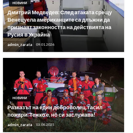
НОВИНИ
Дмитрий Медведев: След атаката срещу
Венецуела американците са длъжни да
признаят законността на действията на
Русия в Украйна
admin_zarata
09.01.2026
НОВИНИ
Разказът на един доброволец, гасил
пожари: Тежко е, но си заслужава!
admin_zarata
03.08.2025