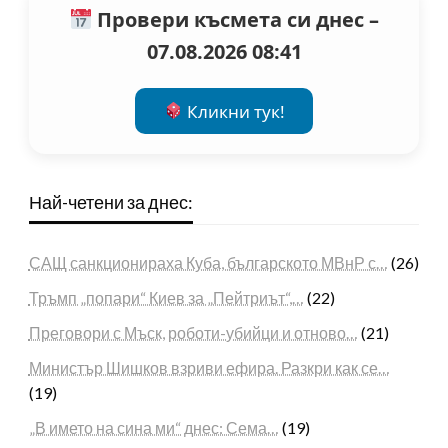
Провери късмета си днес –
07.08.2026 08:41
Кликни тук!
Най-четени за днес:
САЩ санкционираха Куба, българското МВнР с…
(26)
Тръмп „попари“ Киев за „Пейтриът“,…
(22)
Преговори с Мъск, роботи-убийци и отново…
(21)
Министър Шишков взриви ефира. Разкри как се…
(19)
„В името на сина ми“ днес: Сема…
(19)