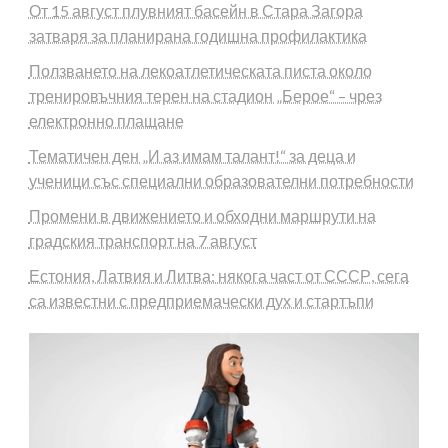
От 15 август плувният басейн в Стара Загора
затваря за планирана годишна профилактика
Ползването на лекоатлетическата писта около
тренировъчния терен на стадион „Берое“ – чрез
електронно плащане
Тематичен ден „И аз имам талант!“ за деца и
ученици със специални образователни потребности
Промени в движението и обходни маршрути на
градския транспорт на 7 август
Естония, Латвия и Литва: някога част от СССР, сега
са известни с предприемачески дух и стартъпи