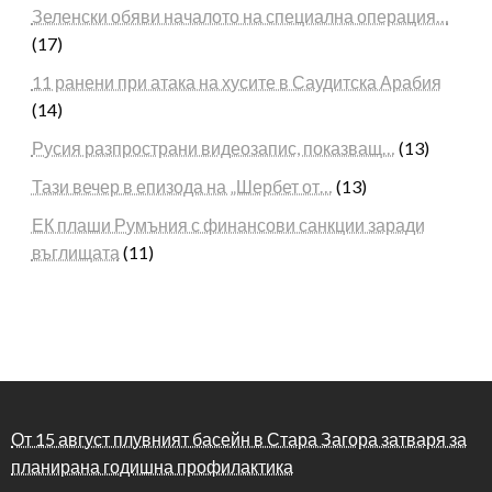
Зеленски обяви началото на специална операция…
(17)
11 ранени при атака на хусите в Саудитска Арабия
(14)
Русия разпространи видеозапис, показващ…
(13)
Тази вечер в епизода на „Шербет от…
(13)
ЕК плаши Румъния с финансови санкции заради
въглищата
(11)
От 15 август плувният басейн в Стара Загора затваря за
планирана годишна профилактика