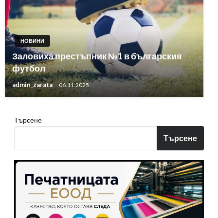
НОВИНИ
Заловиха престъпник №1 в българския
футбол
admin_zarata
06.11.2025
Търсене
Търсене