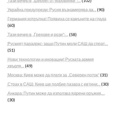
Тази вечер в „Шербет от боровинки“:…
(102)
Украйна предупреди: Русия възнамерява да…
(90)
Германия изтръпна! Появиха се камъните на глада
(60)
Тази вечер в „Грехове и рози“:…
(58)
Руският парадокс: защо Путин моли САЩ да спрат…
(51)
Нови технологии и иновации! Руската армия
хвърля…
(49)
Москва: Киев може да плати за „Северен поток“
(31)
Страх в САЩ: Киев ще подбие пазара с евтини…
(30)
Анкара: Путин може да използва ядрени оръжия,…
(30)