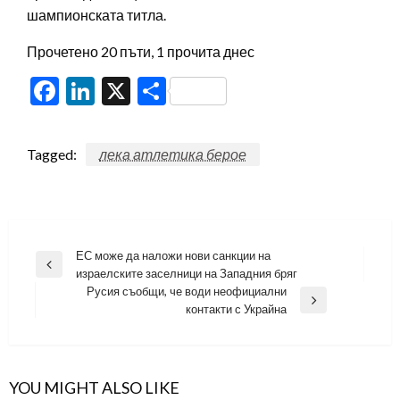
шампионската титла.
Прочетено 20 пъти, 1 прочита днес
Facebook
LinkedIn
X
Share
Tagged:
лека атлетика берое
Навигация
ЕС може да наложи нови санкции на
Previous
израелските заселници на Западния бряг
Post
Русия съобщи, че води неофициални
Next
контакти с Украйна
Post
YOU MIGHT ALSO LIKE