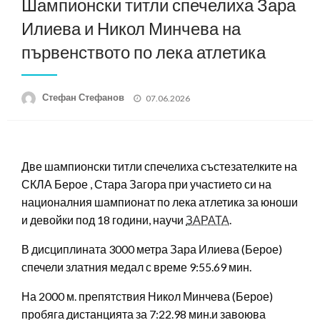
Шампионски титли спечелиха Зара
Илиева и Никол Минчева на
първенството по лека атлетика
Posted
Стефан Стефанов
07.06.2026
on
Две шампионски титли спечелиха състезателките на
СКЛА Берое , Стара Загора при участието си на
националния шампионат по лека атлетика за юноши
и девойки под 18 години, научи
ЗАРАТА
.
В дисциплината 3000 метра Зара Илиева (Берое)
спечели златния медал с време 9:55.69 мин.
На 2000 м. препятствия Никол Минчева (Берое)
пробяга дистанцията за 7:22.98 мин.и завоюва