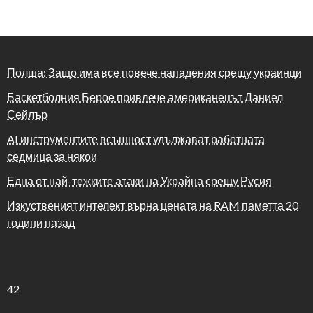
Полша: Защо има все повече нападения срещу украинци
Баскетболния Берое привлече американецът Даниел
Сейлър
AI инструментите всъщност удължават работната
седмица за някои
Една от най-тежките атаки на Украйна срещу Русия
Изкуственият интелект върна цената на RAM паметта 20
години назад
42