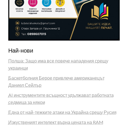
Най-нови
Полша: Защо има все повече нападения срещу
украинци
Баскетболния Берое привлече американецът
Даниел Сейлър
AI инструментите всъщност удължават работната
седмица за някои
Една от най-тежките атаки на Украйна срещу Русия
Изкуственият интелект върна цената на RAM