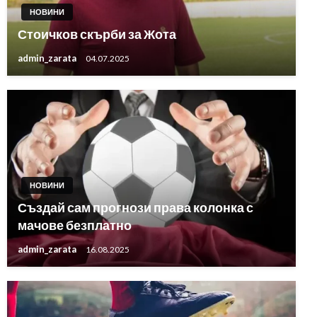
НОВИНИ
Стоичков скърби за Жота
admin_zarata
04.07.2025
НОВИНИ
Създай сам прогнози права колонка с
мачове безплатно
admin_zarata
16.08.2025