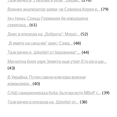
Военен анализатор заяви, че Северна Корея е…
(79)
Sky News: Срещу Германия бе извършена
сериозна…
(61)
Днес в епизода на „Доброта“: Мурат…
(52)
„В името на сина ми“ днес: Сема…
(48)
Тази вечер в „Шербет от боровинки“:…
(44)
Магнитна буря удря Земята още утре! Ето кога ще…
(43)
В Украйна: Путин смени ключови военни
командири…
(40)
САЩ санкционираха Куба, българското МВнР с…
(39)
Тази вечер в епизода на „Шербет от…
(38)