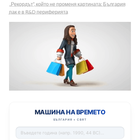
„Рекордът“, който не променя картината: България
пак е в R&D периферията
МАШИНА НА ВРЕМЕТО
БЪЛГАРИЯ + СВЯТ