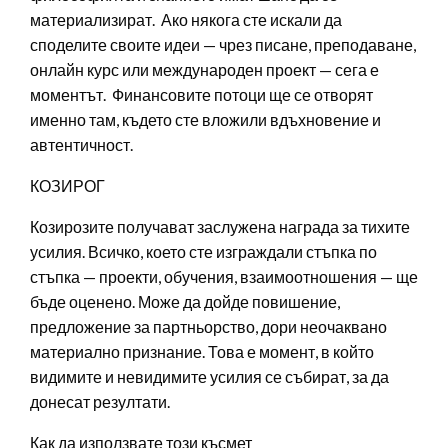
материализират. Ако някога сте искали да
споделите своите идеи — чрез писане, преподаване,
онлайн курс или международен проект — сега е
моментът. Финансовите потоци ще се отворят
именно там, където сте вложили вдъхновение и
автентичност.
КОЗИРОГ
Козирозите получават заслужена награда за тихите
усилия. Всичко, което сте изграждали стъпка по
стъпка — проекти, обучения, взаимоотношения — ще
бъде оценено. Може да дойде повишение,
предложение за партньорство, дори неочаквано
материално признание. Това е момент, в който
видимите и невидимите усилия се събират, за да
донесат резултати.
Как да използвате този късмет