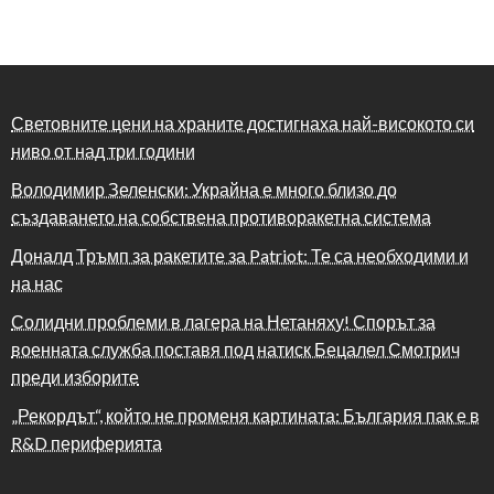
Световните цени на храните достигнаха най-високото си
ниво от над три години
Володимир Зеленски: Украйна е много близо до
създаването на собствена противоракетна система
Доналд Тръмп за ракетите за Patriot: Те са необходими и
на нас
Солидни проблеми в лагера на Нетаняху! Спорът за
военната служба поставя под натиск Бецалел Смотрич
преди изборите
„Рекордът“, който не променя картината: България пак е в
R&D периферията