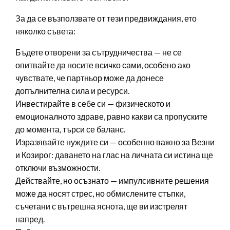
За да се възползвате от тези предвиждания, ето
няколко съвета:
Бъдете отворени за сътрудничества — не се
опитвайте да носите всичко сами, особено ако
чувствате, че партньор може да донесе
допълнителна сила и ресурси.
Инвестирайте в себе си — физическото и
емоционалното здраве, равно какви са пропуските
до момента, търси се баланс.
Изразявайте нуждите си — особенно важно за Везни
и Козирог: даването на глас на личната си истина ще
отключи възможности.
Действайте, но осъзнато — импулсивните решения
може да носят стрес, но обмислените стъпки,
съчетани с вътрешна яснота, ще ви изстрелят
напред.