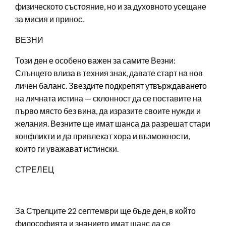
физическото състояние, но и за духовното усещане
за мисия и принос.
ВЕЗНИ
Този ден е особено важен за самите Везни:
Слънцето влиза в техния знак, давате старт на нов
личен баланс. Звездите подкрепят утвърждаването
на личната истина — склонност да се поставите на
първо място без вина, да изразите своите нужди и
желания. Везните ще имат шанса да разрешат стари
конфликти и да привлекат хора и възможности,
които ги уважават истински.
СТРЕЛЕЦ
За Стрелците 22 септември ще бъде ден, в който
философията и знанието имат шанс да се