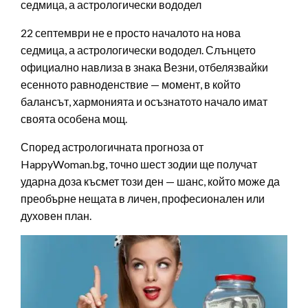
седмица, а астрологически вододел
22 септември не е просто началото на нова
седмица, а астрологически вододел. Слънцето
официално навлиза в знака Везни, отбелязвайки
есенното равноденствие — момент, в който
балансът, хармонията и осъзнатото начало имат
своята особена мощ.
Според астрологичната прогноза от
HappyWoman.bg, точно шест зодии ще получат
ударна доза късмет този ден — шанс, който може да
преобърне нещата в личен, професионален или
духовен план.