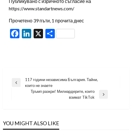
Публикувано с изричното съгласие на
https://www.standartnews.com/
Прочетено 39 пъти, 1 прочита днес
Facebook
LinkedIn
X
Share
Навигация
117 години независима България. Тайни,
Previous
които не знаете
Post
Тръмп разкри! Милиардерите, които
Next
взимат TikTok
Post
YOU MIGHT ALSO LIKE