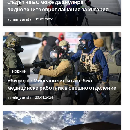
Съдът на ЕС може да анулира
подновените европлащания за Унгария
admin_zarata
12.02.2026
НОВИНИ
Убитият в Минеаполис мъж е бил
медицински работник в спешно отделение
admin_zarata
25.01.2026