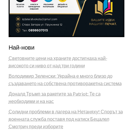
Най-нови
Световните цени на храните достигнаха най-
високото си ниво от над три години
Володимир Зеленски: Украйна е много близо до
създаването на собствена противоракетна система
Доналд Тръмп за ракетите за Patriot: Те са
необходими и на нас
Солидни проблеми в лагера на Нетаняху! Спорът за
военната служба поставя под натиск Бецалел
Смотрич преди изборите