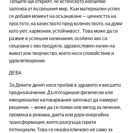
Телците ще открият, че истинското изобилие
започва от вътрешния мир. Към материален успех
се добавя момент на осъзнаване — ценността на
простото, на качеството пред количеството, на думи
като уют, хармония, устойчивост. Това може да се
развие в успешни начинания, особено ако са
свързани с еко продукти, здравословен начин на
живот или творчество, което носи спокойствие и
удовлетворение.
ДЕВА
За Девите денят носи пробив в здравето и висшето
предназначение. Дългогодишни физически или
емоционални натоварвания започват да намират
решение — може да се появи нов метод за лечение,
промяна в режима, диета или дори енергийна
трансформация, която разгръща скрити
потенциали. Това се оказва ключово не само за