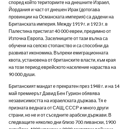
според който териториите на днешните Израел,
Йордания и част от днешен Ирак (дотогава
провинции на Османската империя) са дадени на
Британската империя. Между 1919 г. и 1923 г. в
Палестина пристигат 40 000 евреи, предимно от
Източна Европа. Заселниците от тази вълна са
обучени на селско стопанство и са способни да
развиват икономика. Въпреки емиграционната
квота, установена от британските власти, към края
на този период еврейското население нараства на
90 000 души.
Британският мандат е прекратен през 1948 г. и на 14
май премиерът Давид Бен Гурион обявява
независимостта на израелската държава. Тя е
призната веднага от САЩ, СССР и много други
страни, но не и от съседните арабски държави. В
следващите няколко дни близо 700 ливански, 1900