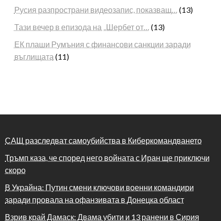
Русия разпространи видеозапис, показващ…
(13)
Тази вечер в епизода на „Шербет от…
(13)
ЕК плаши Румъния с финансови санкции заради
въглищата
(11)
САЩ разследват самоубийства в Киберкомандването
Тръмп каза, че според него войната с Иран ще приключи
скоро
В Украйна: Путин смени ключови военни командири
заради провала на офанзивата в Донецка област
Взрив край Дамаск: Двама убити и 13 ранени в Сирия