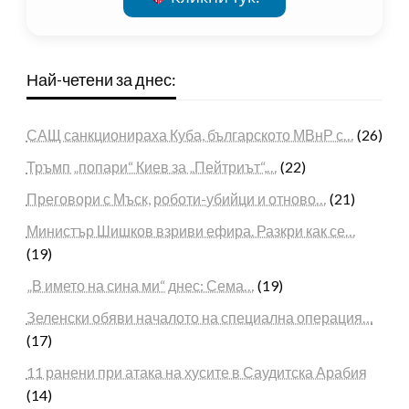
Най-четени за днес:
САЩ санкционираха Куба, българското МВнР с…
(26)
Тръмп „попари“ Киев за „Пейтриът“,…
(22)
Преговори с Мъск, роботи-убийци и отново…
(21)
Министър Шишков взриви ефира. Разкри как се…
(19)
„В името на сина ми“ днес: Сема…
(19)
Зеленски обяви началото на специална операция…
(17)
11 ранени при атака на хусите в Саудитска Арабия
(14)