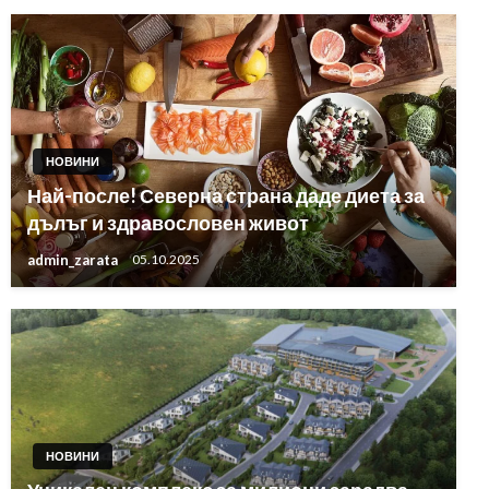
НОВИНИ
Най-после! Северна страна даде диета за
дълъг и здравословен живот
admin_zarata
05.10.2025
НОВИНИ