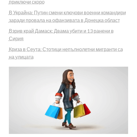
приключи скоро
В Украйна: Путин смени ключови военни командири
заради провала на офанзивата в Донецка област
Взрив край Дамаск: Двама убити и 13 ранени в
Сирия
Криза в Сеута: Стотици непълнолетни мигранти са
на улицата