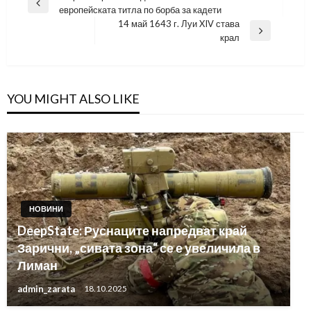
Previous
европейската титла по борба за кадети
Post
14 май 1643 г. Луи XIV става
Next
крал
Post
YOU MIGHT ALSO LIKE
НОВИНИ
DeepState: Руснаците напредват край
Зарични, „сивата зона“ се е увеличила в
Лиман
admin_zarata
18.10.2025