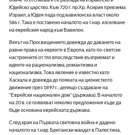
Юдейско царство. Към 720 г. пр.Хр. Асирия превзема
Израил, а Юдея пада под вавилонска власт около
586 г. Така е поставено началото на т.нар. изселване
на еврейския народ към Вавилон.
Векът на Просвещението довежда до даването на
равни права на евреите в Европа, като по-светски
настроените от тях впоследствие възприемат и
идеите на рационализма, романтизма и
национализма. Това явление е известно като
Хаскала и довежда до появата на ционисткото
движение през 1897 г., целящо създаване на
“Еврейски национален дом” (държава). В началото
на 20 в. се появяват няколко предложения къде да
бъде основана еврейската държава.
След края на Първата световна война е дадено
началото на т.нар. Британски мандат в Палестина,