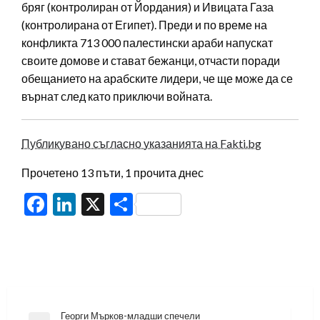
бряг (контролиран от Йордания) и Ивицата Газа
(контролирана от Египет). Преди и по време на
конфликта 713 000 палестински араби напускат
своите домове и стават бежанци, отчасти поради
обещанието на арабските лидери, че ще може да се
върнат след като приключи войната.
Публикувано съгласно указанията на Fakti.bg
Прочетено 13 пъти, 1 прочита днес
Facebook
LinkedIn
X
Share
Навигация
Георги Мърков-младши спечели