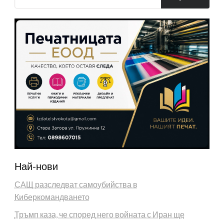
Най-нови
САЩ разследват самоубийства в
Киберкомандването
Тръмп каза, че според него войната с Иран ще