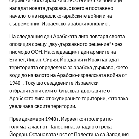
сирийски, 4000 иракски и 2800 египетски войници
нападат новата държава, с което е поставено
началото на израелско-арабските войни и на
съвременния Израелско-арабски конфликт.
На следващия ден Арабската лига повтаря своята
опозиция срещу „дву-държавното решение” чрез
писмо до ООН. На следващият ден армиите на
Египет, Ливан, Сирия, Йордания и Ирак нападат
територията определена за арабска държава, което
води до началото на Арабско-израелската война от
1948 г. Току що създадените Израелски
отбранителни сили отблъскват държавите от
Арабската лига от окупираните територии, като така
увеличава своите територии.
През декември 1948 г. Израел контролира по-
голямата част от Палестина, западно от река
Йордан. Останалата част от Палестина са Западния