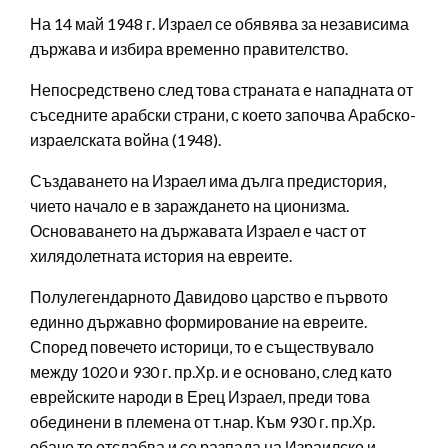
На 14 май 1948 г. Израел се обявява за независима
държава и избира временно правителство.
Непосредствено след това страната е нападната от
съседните арабски страни, с което започва Арабско-
израелската война (1948).
Създаването на Израел има дълга предистория,
чието начало е в зараждането на ционизма.
Основаването на държавата Израел е част от
хилядолетната история на евреите.
Полулегендарното Давидово царство е първото
единно държавно формирование на евреите.
Според повечето историци, то е съществувало
между 1020 и 930 г. пр.Хр. и е основано, след като
еврейските народи в Ерец Израел, преди това
обединени в племена от т.нар. Към 930 г. пр.Хр.
обаче то отслабва и се разпада на Израилско и