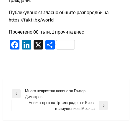
граждани.
Публикувано съгласно общите разпоредби на
https://fakti.bg/world
Прочетено 88 пъти, 1 прочита днес
Facebook
LinkedIn
X
Share
Навигация
Много неприятна новина за Григор
Previous
Димитров
Post
Новият срок на Тръмп: радост в Киев,
Next
възмущение в Москва
Post