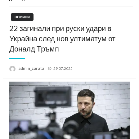
НОВИНИ
22 загинали при руски удари в
Украйна след нов ултиматум от
Доналд Тръмп
Posted
admin_zarata
29.07.2025
on