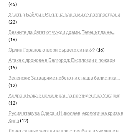
(45)
Хънтър Байдън: Ракът на баща ми се разпространи
(22)
Везните да бягат от чужди драми, Телецът да не…
(16)
Орлин Горанов отвори сърцето си на 69
(16)
Атака с дронове в Белгород: Експлозии и пожари
(15)
Зеленски: Затваряме небето ни с наша балистика…
(12)
Андраш Бака е номиниран за президент на Унгария
(12)
Русия атакува Одеса и Николаев, екологична криза в
Киев
(12)
Девет са вече жертвите при стрелбата в училище в