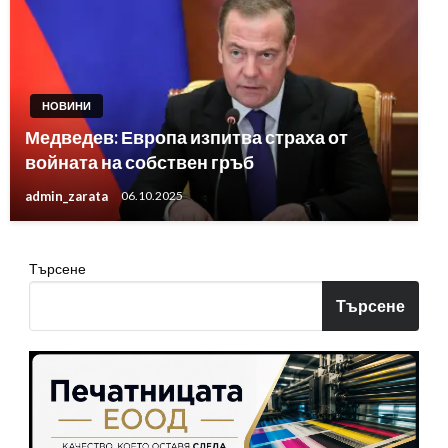
НОВИНИ
Медведев: Европа изпитва страха от
войната на собствен гръб
admin_zarata
06.10.2025
Търсене
Търсене