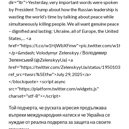
dir="ltr">Yesterday, very important words were spoken
by President Trump about how the Russian leadership is
wasting the world’s time by talking about peace while
simultaneously killing people. We all want genuine peace
– dignified and lasting: Ukraine, all of Europe, the United
States,… <a
href="https://t.co/w1HjWbXFmw">pic.twitter.com/w1H
</p>&mdash; Volodymyr Zelenskyy / Володимир
Зеленський (@ZelenskyyUa) <a
href="https://twitter.com/ZelenskyyUa/status/195010322
ref_src=twsrc%5Etfw">July 29, 2025</a>
</blockquote> <script async
src="https://platform.twitter.com/widgets.js"
charset="utf-8"></script>
Той подчерта, че руската агресия продължава
въпреки международния натиск и че Украйна се
нуждае от реална подкрепа за защита на своите