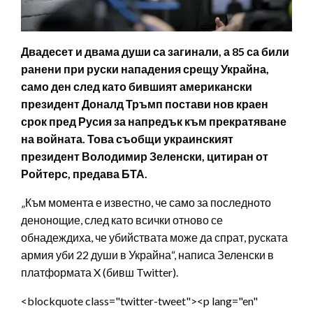
Двадесет и двама души са загинали, а 85 са били
ранени при руски нападения срещу Украйна,
само ден след като бившият американски
президент Доналд Тръмп постави нов краен
срок пред Русия за напредък към прекратяване
на войната. Това съобщи украинският
президент Володимир Зеленски, цитиран от
Ройтерс, предава БТА.
„Към момента е известно, че само за последното
денонощие, след като всички отново се
обнадеждиха, че убийствата може да спрат, руската
армия уби 22 души в Украйна“, написа Зеленски в
платформата X (бивш Twitter).
<blockquote class="twitter-tweet"><p lang="en"