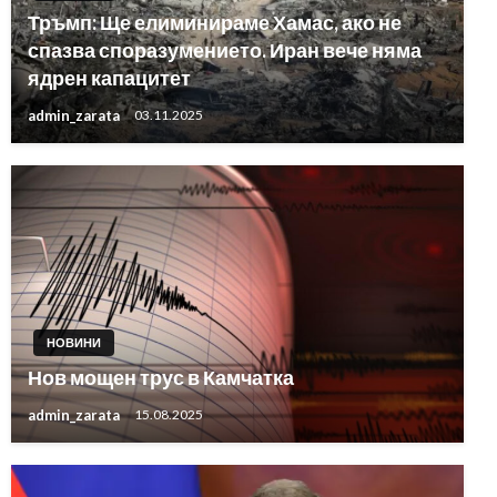
Тръмп: Ще елиминираме Хамас, ако не
спазва споразумението. Иран вече няма
ядрен капацитет
admin_zarata
03.11.2025
НОВИНИ
Нов мощен трус в Камчатка
admin_zarata
15.08.2025