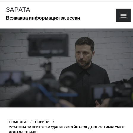
Skip
ЗАРАТА
to
Всякаква информация за всеки
content
HOMEPAGE
НОВИНИ
22 ЗАГИНАЛИ ПРИ РУСКИ УДАРИ В УКРАЙНА СЛЕД НОВ УЛТИМАТУМ ОТ
ДОНАЛД ТРЪМП