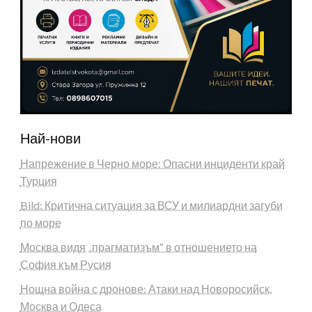
Най-нови
Напрежение в Черно море: Опасни инциденти край
Турция
Bild: Критична ситуация за ВСУ и милиардни загуби
по море
Москва видя „прагматизъм“ в отношението на
София към Русия
Нощна война с дронове: Атаки над Новоросийск,
Москва и Одеса