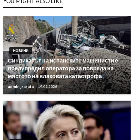
YOU MIGHT ALSO LIKE
НОВИНИ
Синдикатът на испанските машинисти е
предупредил оператора за повреда на
мястото на влаковата катастрофа
admin_zarata
19.01.2026