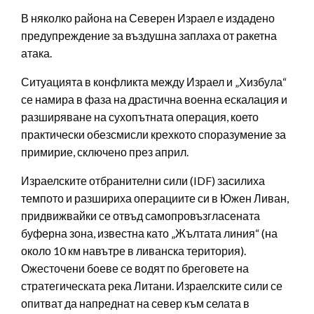
В няколко района на Северен Израел е издадено
предупреждение за въздушна заплаха от ракетна
атака.
Ситуацията в конфликта между Израел и „Хизбула“
се намира в фаза на драстична военна ескалация и
разширяване на сухопътната операция, което
практически обезсмисли крехкото споразумение за
примирие, сключено през април.
Израелските отбранителни сили (IDF) засилиха
темпото и разшириха операциите си в Южен Ливан,
придвижвайки се отвъд самопровъзгласената
буферна зона, известна като „Жълтата линия“ (на
около 10 км навътре в ливанска територия).
Ожесточени боеве се водят по бреговете на
стратегическата река Литани. Израелските сили се
опитват да напреднат на север към селата в