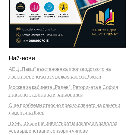
Най-нови
АЕЦ „Пакш“ възстановява производството на
електроенергия след покачване на Дунав
Москва за кабинета „Радев“: Реториката в София
стана по-сдържана и рационална
Още проблеми относно прехвърлянето на ракетни
лицензи за Киев
TSMC и Sony ще инвестират милиарди в завод за
усъвършенствани сензорни чипове