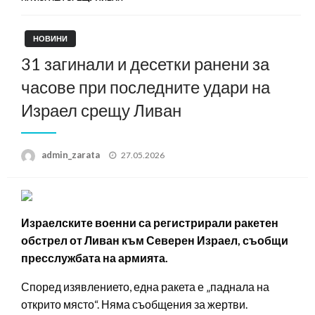
НОВИНИ
31 загинали и десетки ранени за
часове при последните удари на
Израел срещу Ливан
Posted
admin_zarata
27.05.2026
on
Израелските военни са регистрирали ракетен
обстрел от Ливан към Северен Израел, съобщи
пресслужбата на армията.
Според изявлението, една ракета е „паднала на
открито място“. Няма съобщения за жертви.