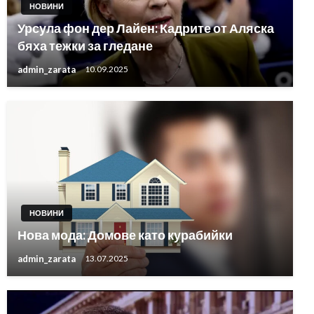
НОВИНИ
Урсула фон дер Лайен: Кадрите от Аляска
бяха тежки за гледане
admin_zarata
10.09.2025
НОВИНИ
Нова мода: Домове като курабийки
admin_zarata
13.07.2025