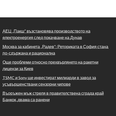
АЕЦ „Пакш“ възстановява производството на
електроенергия след покачване на Дунав
Москва за кабинета „Радев“: Реториката в София стана
по-сдържана и рационална
Още проблеми относно прехвърлянето на ракетни
лицензи за Киев
TSMC и Sony ще инвестират милиарди в завод за
усъвършенствани сензорни чипове
Въоръжен мъж стреля в правителствена сграда край
Банкок, двама са ранени