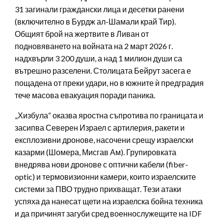
31 загинали граждански лица и десетки ранени
(включително в Бурдж ал-Шамали край Тир).
Общият брой на жертвите в Ливан от
подновяването на войната на 2 март 2026 г.
надхвърли 3 200 души, а над 1 милион души са
вътрешно разселени. Столицата Бейрут засега е
пощадена от преки удари, но в южните ѝ предградия
тече масова евакуация поради паника.
„Хизбула“ оказва яростна съпротива по границата и
засипва Северен Израел с артилерия, ракети и
експлозивни дронове, насочени срещу израелски
казарми (Шомера, Мисгав Ам). Групировката
внедрява нови дронове с оптични кабели (fiber-
optic) и термовизионни камери, които израелските
системи за ПВО трудно прихващат. Тези атаки
успяха да нанесат щети на израелска бойна техника
и да причинят загуби сред военнослужещите на IDF