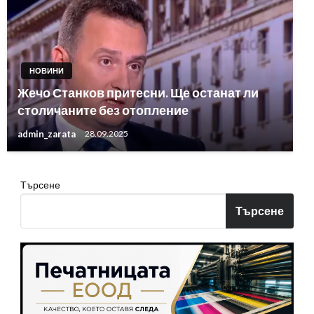
НОВИНИ
Жечо Станков притесни. Ще останат ли
столичаните без отопление
admin_zarata
28.09.2025
Търсене
Търсене