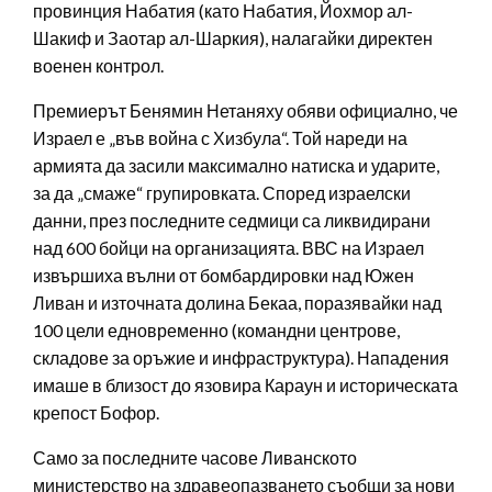
провинция Набатия (като Набатия, Йохмор ал-
Шакиф и Заотар ал-Шаркия), налагайки директен
военен контрол.
Премиерът Бенямин Нетаняху обяви официално, че
Израел е „във война с Хизбула“. Той нареди на
армията да засили максимално натиска и ударите,
за да „смаже“ групировката. Според израелски
данни, през последните седмици са ликвидирани
над 600 бойци на организацията. ВВС на Израел
извършиха вълни от бомбардировки над Южен
Ливан и източната долина Бекаа, поразявайки над
100 цели едновременно (командни центрове,
складове за оръжие и инфраструктура). Нападения
имаше в близост до язовира Караун и историческата
крепост Бофор.
Само за последните часове Ливанското
министерство на здравеопазването съобщи за нови