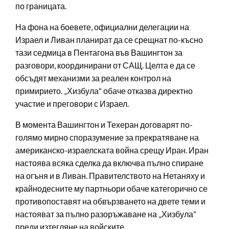
по границата.
На фона на боевете, официални делегации на
Израел и Ливан планират да се срещнат по-късно
тази седмица в Пентагона във Вашингтон за
разговори, координирани от САЩ. Целта е да се
обсъдят механизми за реален контрол на
примирието. „Хизбула“ обаче отказва директно
участие и преговори с Израел.
В момента Вашингтон и Техеран договарят по-
голямо мирно споразумение за прекратяване на
американско-израелската война срещу Иран. Иран
настоява всяка сделка да включва пълно спиране
на огъня и в Ливан. Правителството на Нетаняху и
крайнодесните му партньори обаче категорично се
противопоставят на обвързването на двете теми и
настояват за пълно разоръжаване на „Хизбула“
преди изтегляне на войските