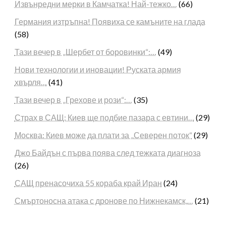
Извънредни мерки в Камчатка! Най-тежко…
(66)
Германия изтръпна! Появиха се камъните на глада
(58)
Тази вечер в „Шербет от боровинки“:…
(49)
Нови технологии и иновации! Руската армия
хвърля…
(41)
Тази вечер в „Грехове и рози“:…
(35)
Страх в САЩ: Киев ще подбие пазара с евтини…
(29)
Москва: Киев може да плати за „Северен поток“
(29)
Джо Байдън с първа поява след тежката диагноза
(26)
САЩ пренасочиха 55 кораба край Иран
(24)
Смъртоносна атака с дронове по Нижнекамск,…
(21)