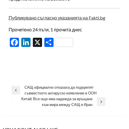
Публикувано съгласно указанията на Fakti.bg
Прочетено 24 пъти, 1 прочита днес
Facebook
LinkedIn
X
Share
Навигация
САЩ официално отказаха да подкрепят
Previous
съвместното антируско изявление в ООН
Post
Китай: Все още има надежда за връщане
Next
към мира между САЩ и Иран
Post