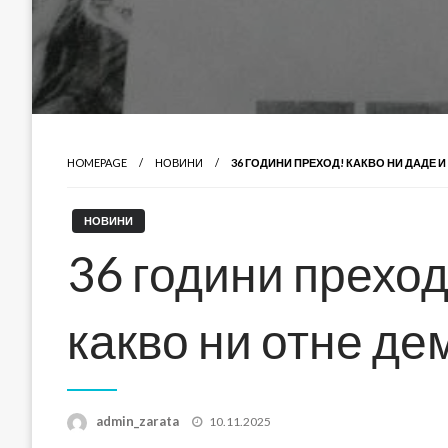
HOMEPAGE
НОВИНИ
36 ГОДИНИ ПРЕХОД! КАКВО НИ ДАДЕ 
НОВИНИ
36 години преход
какво ни отне д
Posted
admin_zarata
10.11.2025
on