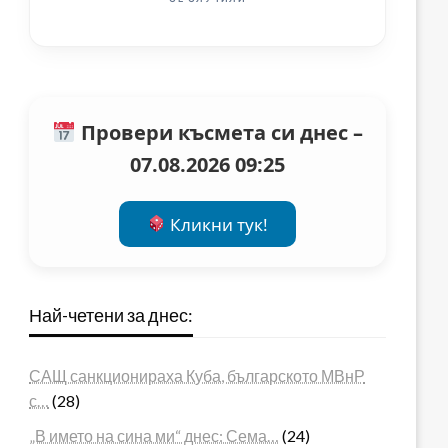
Провери късмета си днес –
07.08.2026 09:25
Кликни тук!
Най-четени за днес:
САЩ санкционираха Куба, българското МВнР
с…
(28)
„В името на сина ми“ днес: Сема…
(24)