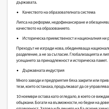
държавата.
• Качеството на образователната система
Липса на реформи, недофинансиране и обезценява
качеството на образованието.
• Историческа приемственост и националния ни р
Преходът не изгради нова, обединяваща национална
разделение, а не за съгласие. Глобализацията и ли
усещането за принадлежност и историческа памет.
• Държавната индустрия
Много заводи и предприятия бяха закрити или прива
тези, които останаха, продължават да се управляв
10 ноември остава като огледало, в което се вижда
объркани. Богати на възможности, но бедни на дов
отговорност. Затова и бъдещето на България зависи