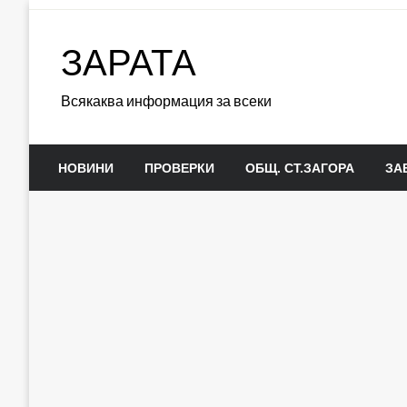
Skip
to
ЗАРАТА
content
Всякаква информация за всеки
НОВИНИ
ПРОВЕРКИ
ОБЩ. СТ.ЗАГОРА
ЗА