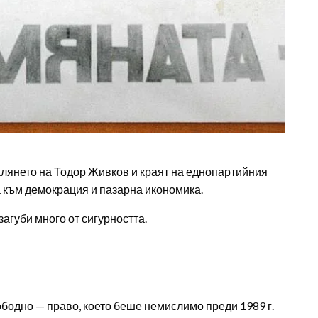
валянето на Тодор Живков и краят на еднопартийния
 към демокрация и пазарна икономика.
загуби много от сигурността.
бодно — право, което беше немислимо преди 1989 г.