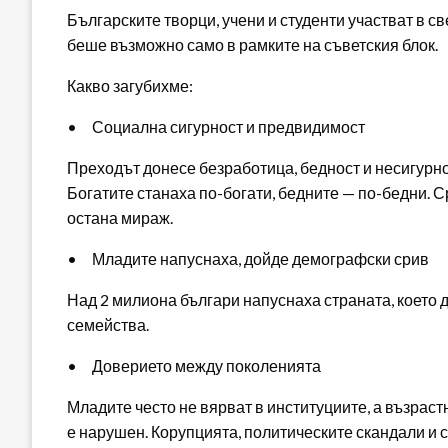
Българските творци, учени и студенти участват в с
беше възможно само в рамките на съветския блок.
Какво загубихме:
• Социална сигурност и предвидимост
Преходът донесе безработица, бедност и несигурно
Богатите станаха по-богати, бедните — по-бедни. 
остана мираж.
• Младите напуснаха, дойде демографски срив
Над 2 милиона българи напуснаха страната, което 
семейства.
• Доверието между поколенията
Младите често не вярват в институциите, а възраст
е нарушен. Корупцията, политическите скандали и 