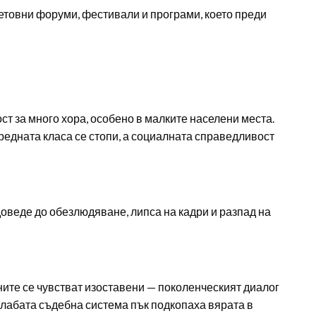
ветовни форуми, фестивали и програми, което преди
ст за много хора, особено в малките населени места.
Средната класа се стопи, а социалната справедливост
доведе до обезлюдяване, липса на кадри и разпад на
ните се чувстват изоставени — поколенческият диалог
слабата съдебна система пък подкопаха вярата в