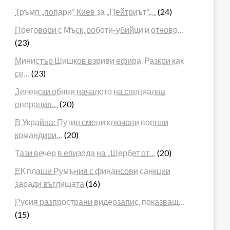
Тръмп „попари“ Киев за „Пейтриът“,…
(24)
Преговори с Мъск, роботи-убийци и отново…
(23)
Министър Шишков взриви ефира. Разкри как
се…
(23)
Зеленски обяви началото на специална
операция…
(20)
В Украйна: Путин смени ключови военни
командири…
(20)
Тази вечер в епизода на „Шербет от…
(20)
ЕК плаши Румъния с финансови санкции
заради въглищата
(16)
Русия разпространи видеозапис, показващ…
(15)