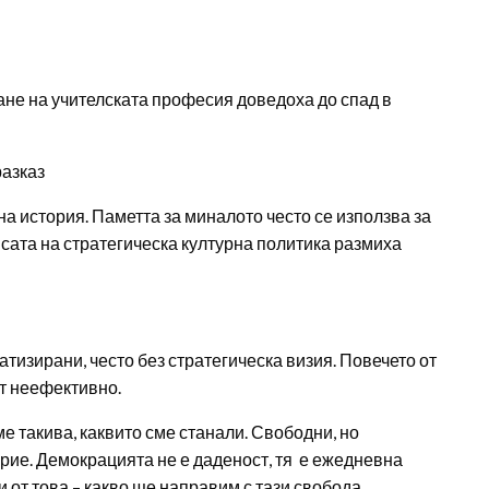
не на учителската професия доведоха до спад в
азказ
 история. Паметта за миналото често се използва за
псата на стратегическа културна политика размиха
тизирани, често без стратегическа визия. Повечето от
ат неефективно.
ме такива, каквито сме станали. Свободни, но
ерие. Демокрацията не е даденост, тя е ежедневна
 от това – какво ще направим с тази свобода.