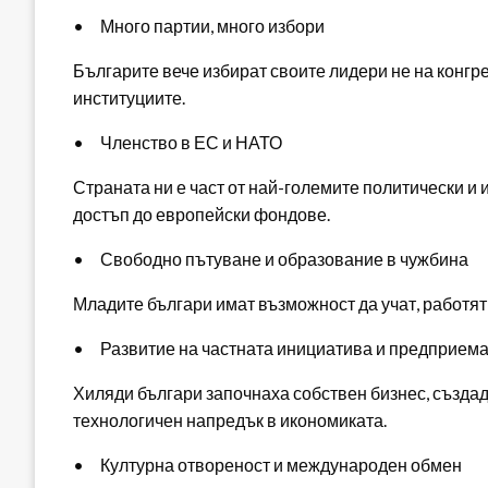
• Много партии, много избори
Българите вече избират своите лидери не на конгре
институциите.
• Членство в ЕС и НАТО
Страната ни е част от най-големите политически и 
достъп до европейски фондове.
• Свободно пътуване и образование в чужбина
Младите българи имат възможност да учат, работят
• Развитие на частната инициатива и предприем
Хиляди българи започнаха собствен бизнес, създад
технологичен напредък в икономиката.
• Културна отвореност и международен обмен