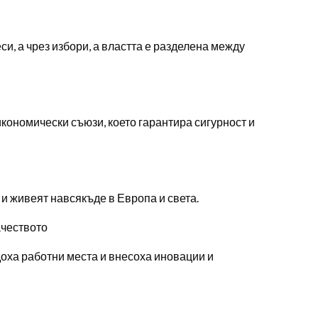
си, а чрез избори, а властта е разделена между
икономически съюзи, което гарантира сигурност и
 и живеят навсякъде в Европа и света.
ачеството
оха работни места и внесоха иновации и