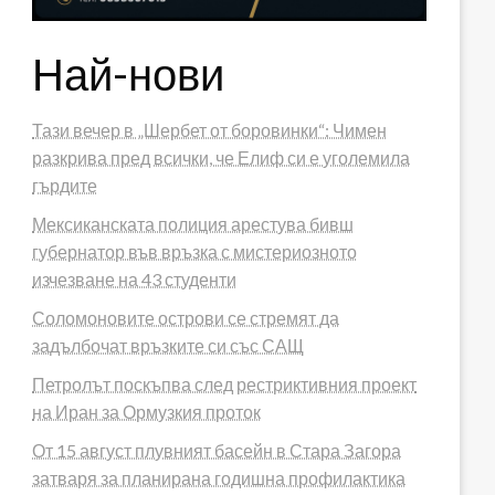
Най-нови
Тази вечер в „Шербет от боровинки“: Чимен
разкрива пред всички, че Елиф си е уголемила
гърдите
Мексиканската полиция арестува бивш
губернатор във връзка с мистериозното
изчезване на 43 студенти
Соломоновите острови се стремят да
задълбочат връзките си със САЩ
Петролът поскъпва след рестриктивния проект
на Иран за Ормузкия проток
От 15 август плувният басейн в Стара Загора
затваря за планирана годишна профилактика