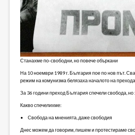
Станахме по-свободни, но повече объркани
На 10 ноември 1989 г. България пое по нов път. С
режим на комунизма белязаха началото на прехода
За 36 години преход България спечели свобода, но 
Какво спечелихме:
• Свобода на мненията, даже свободия
Днес можем да говорим, пишем и протестираме сво