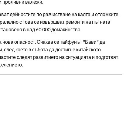
и проливни валежи.
ат дейностите по разчистване на калта и отломките,
аралелно с това се извършват ремонти на пътната
становено в над 60 000 домакинства.
нова опасност. Очаква се тайфунът "Бави" да
 след което в събота да достигне китайското
астите следят развитието на ситуацията и подготвят
селението.