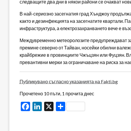
следващите два дни в някои райони се очакват нов
В най-сериозно засегнатия град Хънджоу продължав
както и дезинфекцията на засегнатите квартали. П
инфраструктура, а електрозахранването вече е въз
Междувременно метеоролозите предупреждават за 
премине северно от Тайван, носейки обилни валежи,
крайбрежие в провинциите Чжъцзян или Фуцзян. Вл
превантивни мерки за ограничаване на риска за на
Публикувано съгласно указанията на Fakti.bg
Прочетено 10 пъти, 1 прочита днес
Facebook
LinkedIn
X
Share