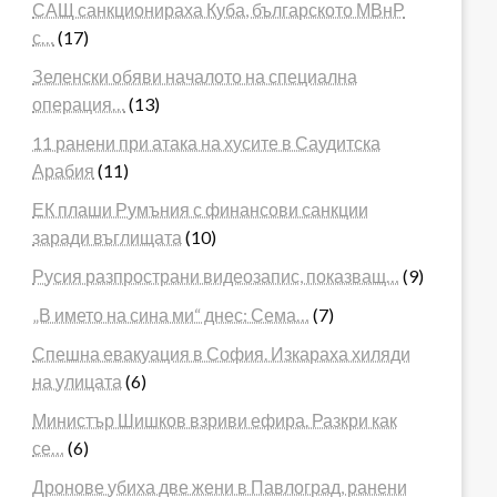
САЩ санкционираха Куба, българското МВнР
с…
(17)
Зеленски обяви началото на специална
операция…
(13)
11 ранени при атака на хусите в Саудитска
Арабия
(11)
ЕК плаши Румъния с финансови санкции
заради въглищата
(10)
Русия разпространи видеозапис, показващ…
(9)
„В името на сина ми“ днес: Сема…
(7)
Спешна евакуация в София. Изкараха хиляди
на улицата
(6)
Министър Шишков взриви ефира. Разкри как
се…
(6)
Дронове убиха две жени в Павлоград, ранени