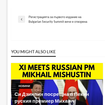
Регистрацията за първото издание на
Навигация
Previous
Bulgarian Security Summit вече е отворена
Post
YOU MIGHT ALSO LIKE
НОВИНИ
Си Дзинпин посрещна в Пекин
руския премиер Михаил