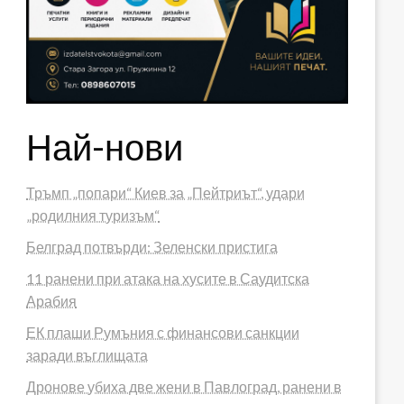
Най-нови
Тръмп „попари“ Киев за „Пейтриът“, удари
„родилния туризъм“
Белград потвърди: Зеленски пристига
11 ранени при атака на хусите в Саудитска
Арабия
ЕК плаши Румъния с финансови санкции
заради въглищата
Дронове убиха две жени в Павлоград, ранени в