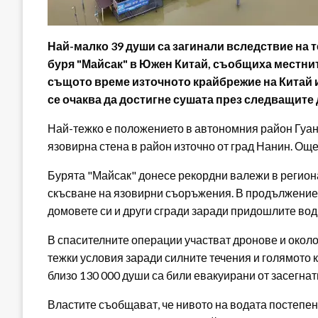
Най-малко 39 души са загинали вследствие на 
буря "Майсак" в Южен Китай, съобщиха местнит
същото време източното крайбрежие на Китай и
се очаква да достигне сушата през следващите 
Най-тежко е положението в автономния район Гуанс
язовирна стена в район източно от град Нанин. Още
Бурята "Майсак" донесе рекордни валежи в регион
скъсване на язовирни съоръжения. В продължение 
домовете си и други сгради заради придошлите вод
В спасителните операции участват дронове и около
тежки условия заради силните течения и голямото 
близо 130 000 души са били евакуирани от засегнат
Властите съобщават, че нивото на водата постепен