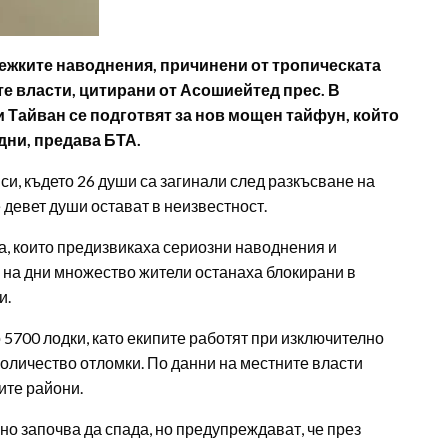
тежките наводнения, причинени от тропическата
е власти, цитирани от Асошиейтед прес. В
 Тайван се подготвят за нов мощен тайфун, който
дни, предава БТА.
и, където 26 души са загинали след разкъсване на
 девет души остават в неизвестност.
а, които предизвикаха сериозни наводнения и
на дни множество жители останаха блокирани в
и.
 5700 лодки, като екипите работят при изключително
количество отломки. По данни на местните власти
ите райони.
но започва да спада, но предупреждават, че през