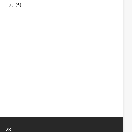
в…
(5)
28