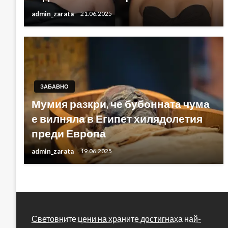
admin_zarata
21.06.2025
ЗАБАВНО
Мумия разкри, че бубонната чума
е вилняла в Египет хилядолетия
преди Европа
admin_zarata
19.06.2025
Световните цени на храните достигнаха най-