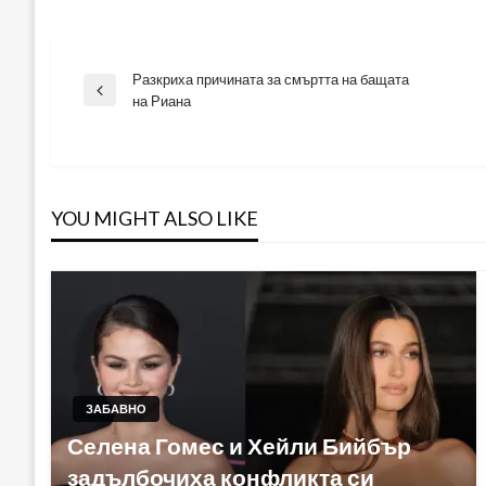
Разкриха причината за смъртта на бащата
Навигация
Previous
на Риана
Post
YOU MIGHT ALSO LIKE
ЗАБАВНО
Селена Гомес и Хейли Бийбър
задълбочиха конфликта си