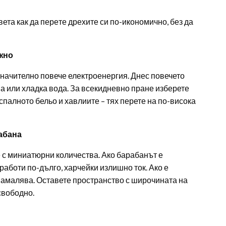
вета как да пере­те дрехите си по-икономично, без да
ожно
 значително повече електроенергия. Днес повечето
а или хладка вода. За всекидневно пране изберете
спалното бельо и хавлиите – тях перете на по-висока
рабана
 с миниатюрни количества. Ако барабанът е
работи по-дълго, харчейки излишно ток. Ако е
 намалява. Оставете пространство с широчината на
 свободно.