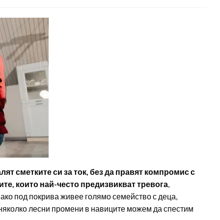
ят сметките си за ток, без да правят компромис с
дите, които най-често предизвикват тревога
,
 ако под покрива живее голямо семейство с деца,
с няколко лесни промени в навиците можем да спестим