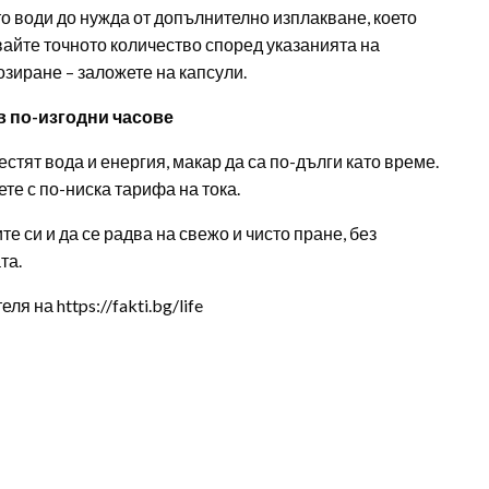
о води до нужда от допълнително изплакване, което
вайте точното количество според указанията на
озиране – заложете на капсули.
в по-изгодни часове
стят вода и енергия, макар да са по-дълги като време.
те с по-ниска тарифа на тока.
е си и да се радва на свежо и чисто пране, без
та.
 на https://fakti.bg/life