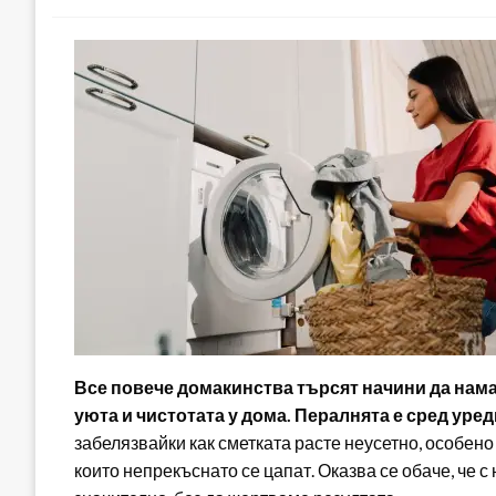
Все повече домакинства търсят начини да намал
уюта и чистотата у дома. Пералнята е сред уре
забелязвайки как сметката расте неусетно, особено
които непрекъснато се цапат. Оказва се обаче, че 