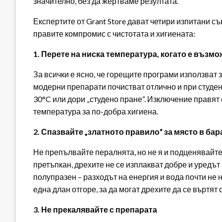
значително, без да жертваме резултата.
Експертите от Grant Store дават четири изпитани съ
правите компромис с чистотата и хигиената:
1. Перете на ниска температура, когато е възм
За всички е ясно, че горещите програми използват
модерни препарати почистват отлично и при студен
30°C или дори „студено пране“. Изключение правят 
температура за по-добра хигиена.
2. Спазвайте „златното правило“ за място в ба
Не препълвайте пералнята, но не я и подценявайте
претъпкан, дрехите не се изплакват добре и уредът 
полупразен – разходът на енергия и вода почти не
една длан отгоре, за да могат дрехите да се въртят
3. Не прекалявайте с препарата