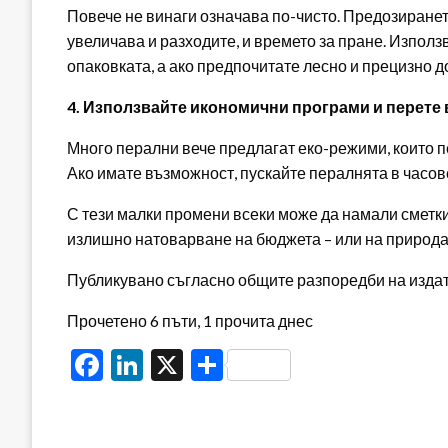
Повече не винаги означава по-чисто. Предозиранет
увеличава и разходите, и времето за пране. Използ
опаковката, а ако предпочитате лесно и прецизно д
4. Използвайте икономични програми и перете 
Много перални вече предлагат еко-режими, които пе
Ако имате възможност, пускайте пералнята в часове
С тези малки промени всеки може да намали сметкит
излишно натоварване на бюджета – или на природа
Публикувано съгласно общите разпоредби на издателя
Прочетено 6 пъти, 1 прочита днес
Facebook
LinkedIn
X
Share