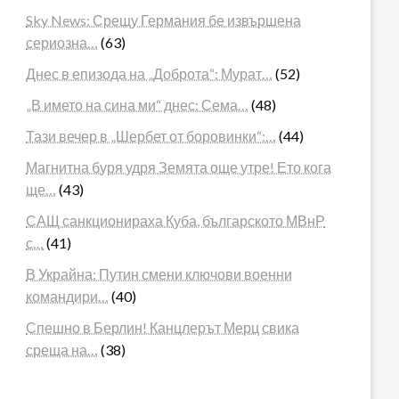
Sky News: Срещу Германия бе извършена
сериозна…
(63)
Днес в епизода на „Доброта“: Мурат…
(52)
„В името на сина ми“ днес: Сема…
(48)
Тази вечер в „Шербет от боровинки“:…
(44)
Магнитна буря удря Земята още утре! Ето кога
ще…
(43)
САЩ санкционираха Куба, българското МВнР
с…
(41)
В Украйна: Путин смени ключови военни
командири…
(40)
Спешно в Берлин! Канцлерът Мерц свика
среща на…
(38)