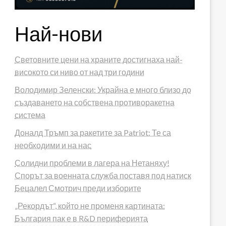
Най-нови
Световните цени на храните достигнаха най-
високото си ниво от над три години
Володимир Зеленски: Украйна е много близо до
създаването на собствена противоракетна
система
Доналд Тръмп за ракетите за Patriot: Те са
необходими и на нас
Солидни проблеми в лагера на Нетаняху!
Спорът за военната служба поставя под натиск
Бецалел Смотрич преди изборите
„Рекордът“, който не променя картината:
България пак е в R&D периферията