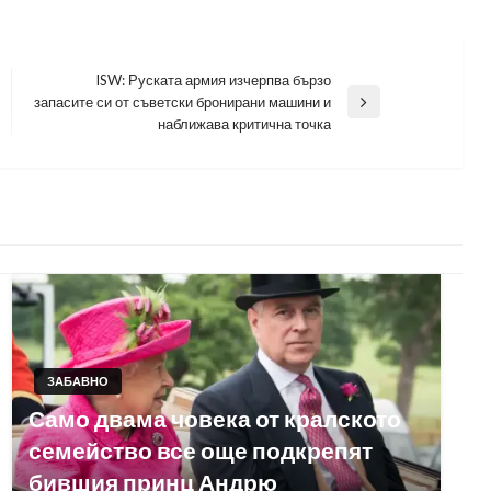
ISW: Руската армия изчерпва бързо
запасите си от съветски бронирани машини и
Next
наближава критична точка
Post
ЗАБАВНО
Само двама човека от кралското
семейство все още подкрепят
бившия принц Андрю