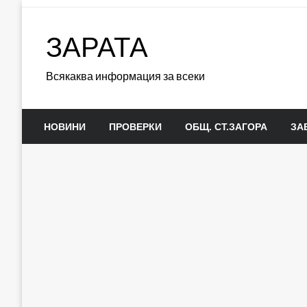
Skip
to
ЗАРАТА
content
Всякаква информация за всеки
НОВИНИ
ПРОВЕРКИ
ОБЩ. СТ.ЗАГОРА
ЗА