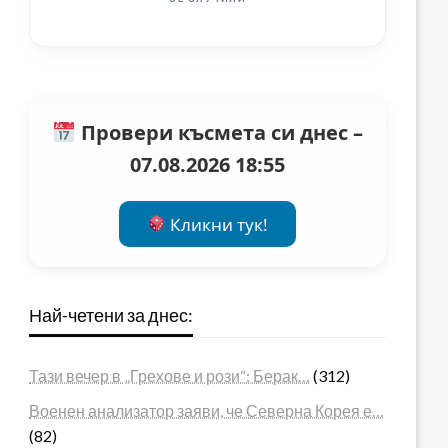
Провери късмета си днес –
07.08.2026 18:55
Кликни тук!
Най-четени за днес:
Тази вечер в „Грехове и рози“: Берак…
(312)
Военен анализатор заяви, че Северна Корея е…
(82)