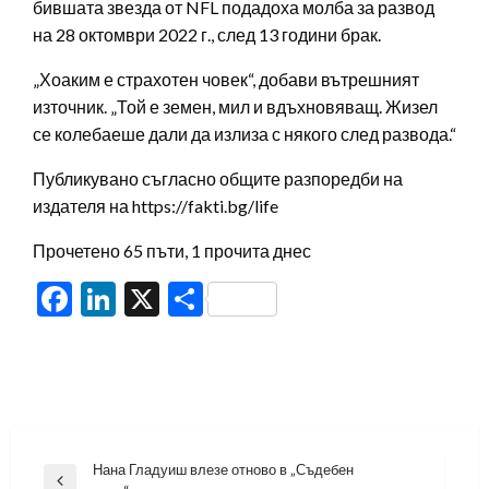
бившата звезда от NFL подадоха молба за развод
на 28 октомври 2022 г., след 13 години брак.
„Хоаким е страхотен човек“, добави вътрешният
източник. „Той е земен, мил и вдъхновяващ. Жизел
се колебаеше дали да излиза с някого след развода.“
Публикувано съгласно общите разпоредби на
издателя на https://fakti.bg/life
Прочетено 65 пъти, 1 прочита днес
Facebook
LinkedIn
X
Share
Навигация
Нана Гладуиш влезе отново в „Съдебен