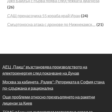
Джо Байдън с първа поява след тежката диагноза
(26)
САЩ пренасочиха 55 кораба край Иран
(24)
Смъртоносна атака с дронове по Нижнекамск,…
(21)
АЕЦ „Пакш“ възстановява производството на
електроенергия след покачване на Дунав
Москва за кабинета „Радев“: Реториката в София стана
по-сдържана и рационална
Още проблеми относно прехвърлянето на ракетни
лицензи за Киев
TSMC и Sony ще инвестират милиарди в завод за