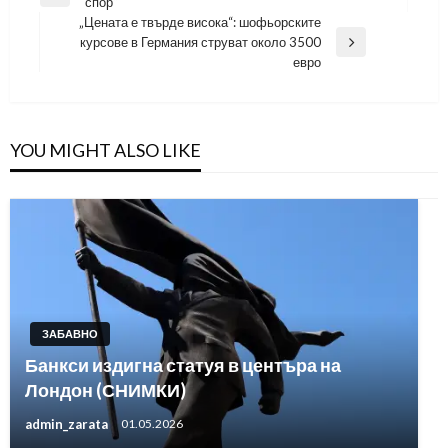
Previous
спор“
Post
„Цената е твърде висока“: шофьорските
курсове в Германия струват около 3500
Next
евро
Post
YOU MIGHT ALSO LIKE
ЗАБАВНО
Банкси издигна статуя в центъра на
Лондон (СНИМКИ)
admin_zarata
01.05.2026