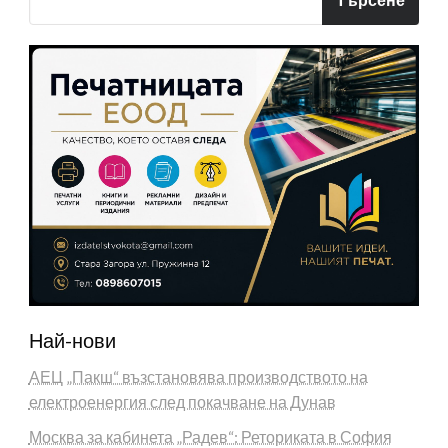
Най-нови
АЕЦ „Пакш“ възстановява производството на
електроенергия след покачване на Дунав
Москва за кабинета „Радев“: Реториката в София