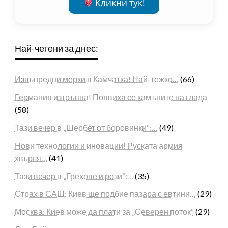
Кликни тук!
Най-четени за днес:
Извънредни мерки в Камчатка! Най-тежко…
(66)
Германия изтръпна! Появиха се камъните на глада
(58)
Тази вечер в „Шербет от боровинки“:…
(49)
Нови технологии и иновации! Руската армия
хвърля…
(41)
Тази вечер в „Грехове и рози“:…
(35)
Страх в САЩ: Киев ще подбие пазара с евтини…
(29)
Москва: Киев може да плати за „Северен поток“
(29)