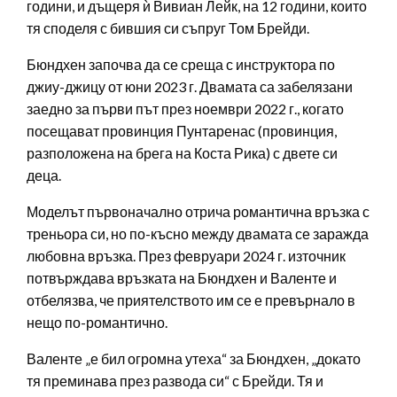
години, и дъщеря ѝ Вивиан Лейк, на 12 години, които
тя споделя с бившия си съпруг Том Брейди.
Бюндхен започва да се среща с инструктора по
джиу-джицу от юни 2023 г. Двамата са забелязани
заедно за първи път през ноември 2022 г., когато
посещават провинция Пунтаренас (провинция,
разположена на брега на Коста Рика) с двете си
деца.
Моделът първоначално отрича романтична връзка с
треньора си, но по-късно между двамата се заражда
любовна връзка. През февруари 2024 г. източник
потвърждава връзката на Бюндхен и Валенте и
отбелязва, че приятелството им се е превърнало в
нещо по-романтично.
Валенте „е бил огромна утеха“ за Бюндхен, „докато
тя преминава през развода си“ с Брейди. Тя и