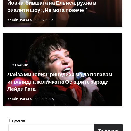
Йоана, бившата на Елвиса, рухна в
риалити шоу: „Не мога повече!“
admin_zarata
20.09.2025
ЗАБАВНО
Лайза Минели: Принудиха ме да ползвам
инвалидна количка на Оскарите заради
Лейди Гага
admin_zarata
22.02.2026
Търсене
Търсене