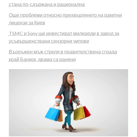
стана по-сдържана и рационална
Още проблеми относно прехвърлянето на ракетни
лицензи за Киев
TSMC и Sony ще инвестират милиарди в завод за
усъвършенствани сензорни чипове
Въоръжен мъж стреля в правителствена сграда
край Банкок, двама са ранени