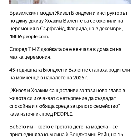
Бразилският модел Жизел Бюндхен и инструкторът
по джиу-джицу Хоаким Валенте са се оженили на
церемония в Сърфсайд, Флорида, на 3 декември,
пише people.com.
Според TMZ двойката се е венчала в дома си на
малка церемония.
45-годишната Бюндхен и Валенте станаха родители
на момченце в началото на 2025 г.
„Жизел и Хоаким са щастливи за тази нова глава в
живота си и очакват с нетърпение да създадат
спокойна и любяща среда за цялото семейство“,
каза източник пред PEOPLE.
Бебето им – което е третото дете на модела – се
присъединява към сина ѝ Бенджамин Рейн, на 15