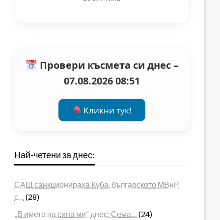
Провери късмета си днес –
07.08.2026 08:51
Кликни тук!
Най-четени за днес:
САЩ санкционираха Куба, българското МВнР
с…
(28)
„В името на сина ми“ днес: Сема…
(24)