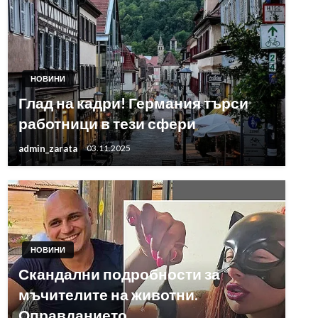
НОВИНИ
Глад на кадри! Германия търси
работници в тези сфери
admin_zarata
03.11.2025
НОВИНИ
Скандални подробности за
мъчителите на животни.
Оправданието