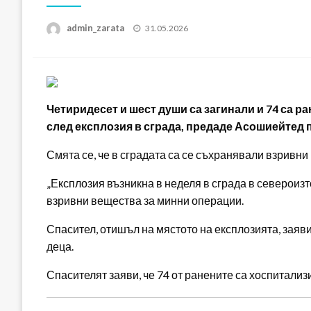
Posted
admin_zarata
31.05.2026
on
Четиридесет и шест души са загинали и 74 са 
след експлозия в сграда, предаде Асошиейтед п
Смята се, че в сградата са се съхранявали взривн
„Експлозия възникна в неделя в сграда в североизт
взривни вещества за минни операции.
Спасител, отишъл на мястото на експлозията, заяви
деца.
Спасителят заяви, че 74 от ранените са хоспитализ