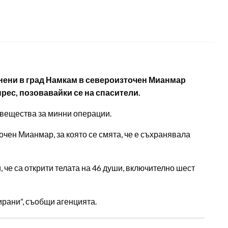
ранени в град Намкам в североизточен Мианмар
рес, позовавайки се на спасители.
и вещества за минни операции.
очен Мианмар, за която се смята, че е съхранявала
, че са открити телата на 46 души, включително шест
ирани“, съобщи агенцията.