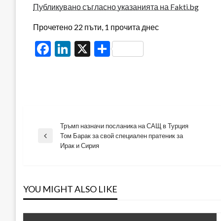
Публикувано съгласно указанията на Fakti.bg
Прочетено 22 пъти, 1 прочита днес
Facebook
LinkedIn
X
Share
Тръмп назначи посланика на САЩ в Турция
Навигация
Том Барак за свой специален пратеник за
Previous
Ирак и Сирия
Post
YOU MIGHT ALSO LIKE