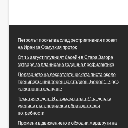
Петролът поскъпва след рестриктивния проект
на Иран за Ормузкия проток
От 15 август плувният басейн в Стара Загора
затваря за планирана годишна профилактика
Ползването на лекоатлетическата писта около
тренировъчния терен на стадион „Берое“ – чрез
електронно плащане
Тематичен ден „И аз имам талант!“ за деца и
ученици със специални образователни
потребности
Промени в движението и обходни маршрути на