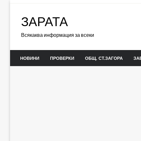
Skip
to
ЗАРАТА
content
Всякаква информация за всеки
НОВИНИ
ПРОВЕРКИ
ОБЩ. СТ.ЗАГОРА
ЗА