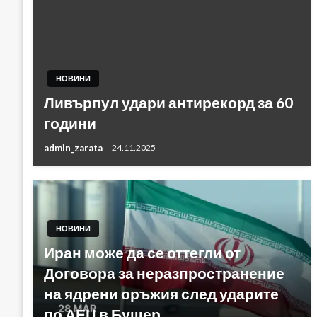
НОВИНИ
Ливърпул удари антирекорд за 60
години
admin_zarata
24.11.2025
НОВИНИ
Иран може да се оттегли от
Договора за неразпространение
на ядрени оръжия след ударите
по АЕЦ в Бушер