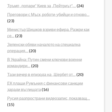
Тръмп „попари“ Киев за „Пейтриът“,…
(24)
Преговори с Мъск, роботи-убийци и отново…
(23)
Министър Шишков взриви ефира. Разкри как
се…
(23)
Зеленски обяви началото на специална
операция…
(20)
В Украйна: Путин смени ключови военни
командири…
(20)
Тази вечер в епизода на „Шербет от…
(20)
ЕК плаши Румъния с финансови санкции
заради въглищата
(16)
Русия разпространи видеозапис, показващ…
(15)