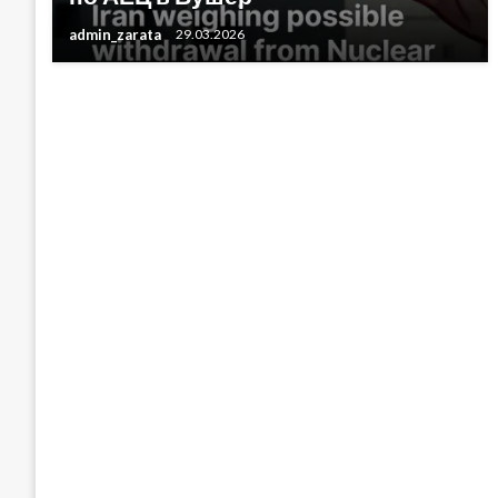
admin_zarata
29.03.2026