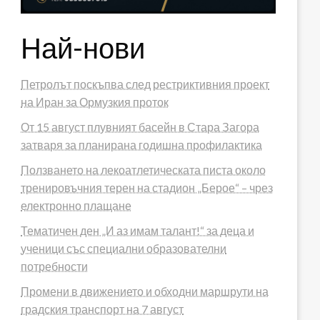
Най-нови
Петролът поскъпва след рестриктивния проект
на Иран за Ормузкия проток
От 15 август плувният басейн в Стара Загора
затваря за планирана годишна профилактика
Ползването на лекоатлетическата писта около
тренировъчния терен на стадион „Берое“ – чрез
електронно плащане
Тематичен ден „И аз имам талант!“ за деца и
ученици със специални образователни
потребности
Промени в движението и обходни маршрути на
градския транспорт на 7 август