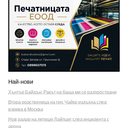
Най-нови
Хънтър Байдън: Ракът на баща ми се разпространи
Втора родственица на ген. Чайко издъхна след
взрива в Москва
Нов радар на летище Лайпциг след инцидента с
дрона