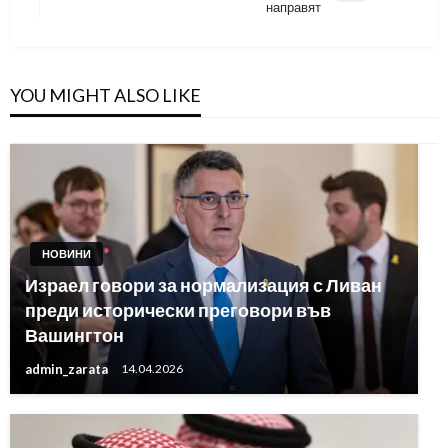
направят
Post
YOU MIGHT ALSO LIKE
НОВИНИ
Израел говори за нормализация с Ливан
преди исторически преговори във
Вашингтон
admin_zarata
14.04.2026