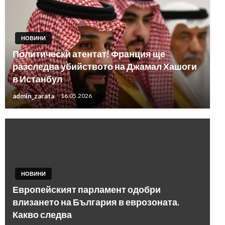
НОВИНИ
Политически атентат! Франция ще
разследва убийството на Джамал Хашоги
в Истанбул
admin_zarata
16.05.2026
НОВИНИ
Европейският парламент одобри
влизането на България в еврозоната.
Какво следва