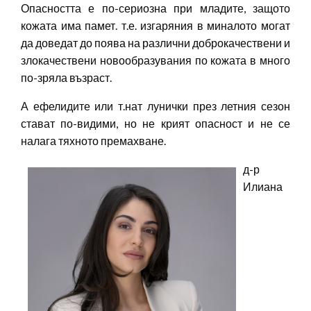
Опасността е по-сериозна при младите, защото
кожата има памет. т.е. изгаряния в миналото могат
да доведат до поява на различни доброкачествени и
злокачествени новообразувания по кожата в много
по-зряла възраст.
А ефелидите или т.нат лунички през летния сезон
стават по-видими, но не крият опасност и не се
налага тяхното премахване.
д-р
Илиана