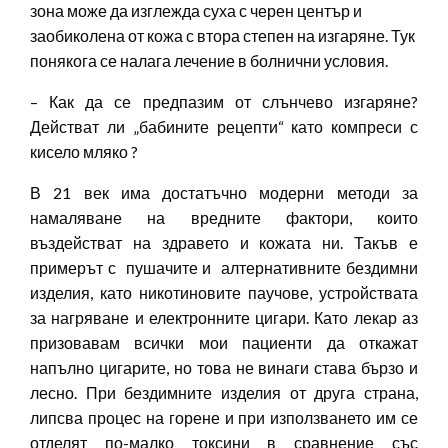
зона може да изглежда суха с черен център и
заобиколена от кожа с втора степен на изгаряне. Тук
понякога се налага лечение в болнични условия.
– Как да се предпазим от слънчево изгаряне?
Действат ли „бабините рецепти“ като компреси с
кисело мляко ?
В 21 век има достатъчно модерни методи за
намаляване на вредните фактори, които
въздействат на здравето и кожата ни. Такъв е
примерът с пушачите и алтернативните бездимни
изделия, като никотиновите паучове, устройствата
за нагряване и електронните цигари. Като лекар аз
призовавам всички мои пациенти да откажат
напълно цигарите, но това не винаги става бързо и
лесно. При бездимните изделия от друга страна,
липсва процес на горене и при използването им се
отделят по-малко токсини в сравнение със