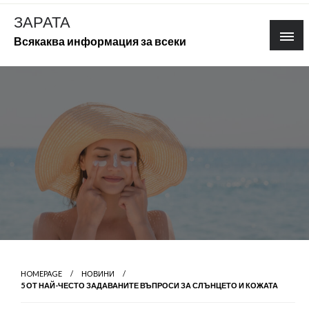
Skip
ЗАРАТА
to
Всякаква информация за всеки
content
HOMEPAGE
НОВИНИ
5 ОТ НАЙ-ЧЕСТО ЗАДАВАНИТЕ ВЪПРОСИ ЗА СЛЪНЦЕТО И КОЖАТА