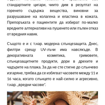
стандартните цигари, чиито дим в резултат на
горенето съдържа вещества, виновни за
разрушаване на колагена и еластина в кожата.
Препоръката е пациентите да избират по-малко
вредните алтернативи на пушенето или пълен отказ
от вредния навик.
Същото е и с т.нар. модерна слънцезащита. Днес,
филтри срещу UV-лъчи има навсякъде. В
декоративната козметика, гримовете,
слънцезащитните продукти, дори в дрехите и
чадърите на плажа. За да не сте стигне до слънчево
изгаряне, трябва да се избягват часовете между 11 и
16 часа, когато слънцето е най-силно и агресивно,
т.нар. „вредни часове“.