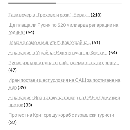
Тази вечер в „Грехове и рози“: Берак…
(218)
Ще плаща ли Русия по $20 милиарда репарации на
година?
(94)
„Имаме само 6 минути!“: Как Украйна…
(61)
Ескалация в Украйна: Ракетен удар по Киев и…
(54)
Русия извърши една от най-големите атаки срещу…
(47)
Иран постави шест условия на САЩ за постигане на
мир
(39)
Ескалация: Иран атакува танкер на ОАЕ в Ормузкия
проток
(33)
Протест на Крит срещу кораб с израелски туристи
(32)