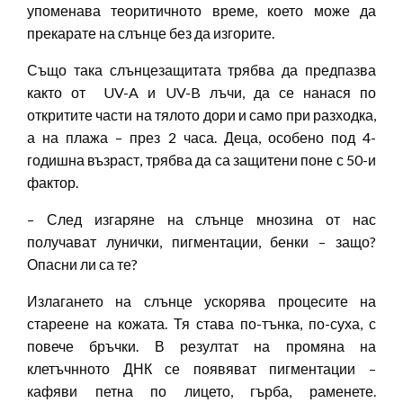
упоменава теоритичното време, което може да
прекарате на слънце без да изгорите.
Също така слънцезащитата трябва да предпазва
както от UV-A и UV-B лъчи, да се нанася по
откритите части на тялото дори и само при разходка,
а на плажа – през 2 часа. Деца, особено под 4-
годишна възраст, трябва да са защитени поне с 50-и
фактор.
– След изгаряне на слънце мнозина от нас
получават лунички, пигментации, бенки – защо?
Опасни ли са те?
Излагането на слънце ускорява процесите на
стареене на кожата. Тя става по-тънка, по-суха, с
повече бръчки. В резултат на промяна на
клетъчнното ДНК се появяват пигментации –
кафяви петна по лицето, гърба, раменете.