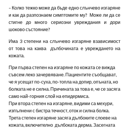
– Колко тежко може да бъде едно слънчево изгаряне
и как да разпознаем симптомите му? Може ли да се
стигне до много сериозни увреждания и дори
шоково състояние?
Има 3 степени на слънчево изгаряне взависимост
от това на каква дълбочината е увреждането на
кожата.
При първа степен на изгаряне по кожата се вижда
съвсем леко зачервяване. Пациентите съобщават,
че я усещат по-суха, по-топла на допир, опъната, но
болката не е силна. Причината за това е, че се засяга
само най-горния слой на епидермиса.
При втора степен на изгаряне, видими са мехури,
изпълнени с бистра течност, оток и силна болка.
Трета степен изгаряне засяга дълбоките слоеве на
кожата, включително дълбоката дерма. Засегната