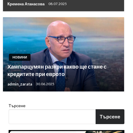
Кремена Атанасова
08.07.2025
НОВИНИ
Хампарцумян разкри какво ще стане с
кредитите при еврото
admin_zarata
30.06.2025
Търсене
Търсене