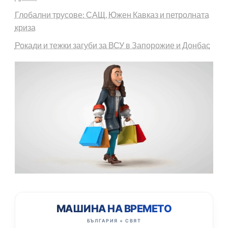
Глобални трусове: САЩ, Южен Кавказ и петролната
криза
Рокади и тежки загуби за ВСУ в Запорожие и Донбас
МАШИНА НА ВРЕМЕТО
БЪЛГАРИЯ + СВЯТ