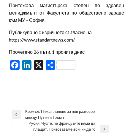
Притежава магистърска степен по здравен
мениджмънт от Факултета по обществено здраве
към МУ – София.
Публикувано с изричното съгласие на
https://www.standartnews.com/
Прочетено 26 пъти, 1 прочита днес
Facebook
LinkedIn
X
Share
Навигация
Кремъл: Няма планове за нов разговор
Previous
между Путин и Тръмп
Post
Русия: Чухте, че французите няма да
плащат. Призоваваме всички да го
Next