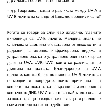
д-р Илиана Георгиева с ценни съвети
– д-р Георгиева, каква е разликата между UV-А и
UV-B лъчите на слънцето? Еднакво вредни ли са те?
Когато се говори за слънчево изгаряне, главните
виновници са
UV-B
лъчите. Малцина знаят, че
слънчевата светлина е съставена от няколко типа
радиация, а именно: инфрачервена, видима и
ултравиолетова, като ултравиолетовият спектър се
дели на UVA, UVB, UVC, които се различават по
дължина на вълната. Благодарение на UV-A
вълните, кожата бързo потъмнява. UV-B лъчите са
по-мощни и повредите, които причиняват на
клетките на кожата, са свързани с изменения в
клетъчното ДНК. UV-C лъчите са най-малко опасни
за кожата, защото изцяло се поглъщат и реално не
сме изложени на тяхното действие.