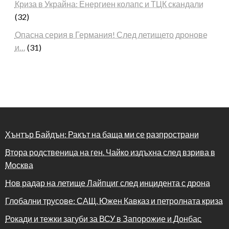
Криза в Украйна: Енергиен колапс и ТЦК скандали
(32)
Опасна серия в Германия! След летището дронове
и…
(31)
Хънтър Байдън: Ракът на баща ми се разпространи
Втора родственица на ген. Чайко издъхна след взрива в
Москва
Нов радар на летище Лайпциг след инцидента с дрона
Глобални трусове: САЩ, Южен Кавказ и петролната криза
Рокади и тежки загуби за ВСУ в Запорожие и Донбас