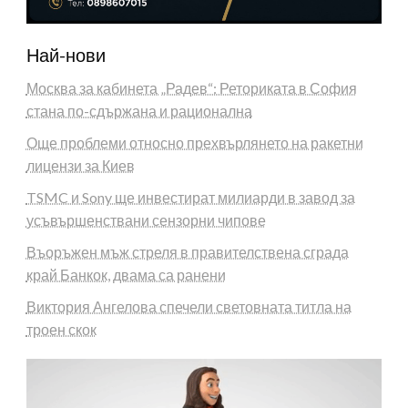
Най-нови
Москва за кабинета „Радев“: Реториката в София
стана по-сдържана и рационална
Още проблеми относно прехвърлянето на ракетни
лицензи за Киев
TSMC и Sony ще инвестират милиарди в завод за
усъвършенствани сензорни чипове
Въоръжен мъж стреля в правителствена сграда
край Банкок, двама са ранени
Виктория Ангелова спечели световната титла на
троен скок