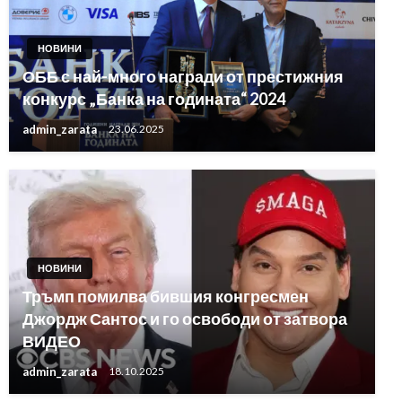
НОВИНИ
ОББ с най-много награди от престижния
конкурс „Банка на годината“ 2024
admin_zarata
23.06.2025
НОВИНИ
Тръмп помилва бившия конгресмен
Джордж Сантос и го освободи от затвора
ВИДЕО
admin_zarata
18.10.2025