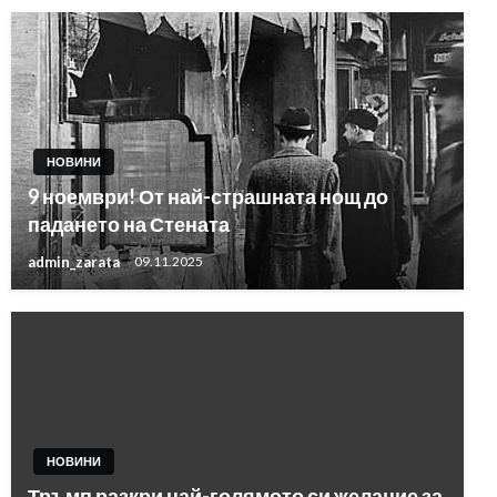
НОВИНИ
9 ноември! От най-страшната нощ до
падането на Стената
admin_zarata
09.11.2025
НОВИНИ
Тръмп разкри най-голямото си желание за