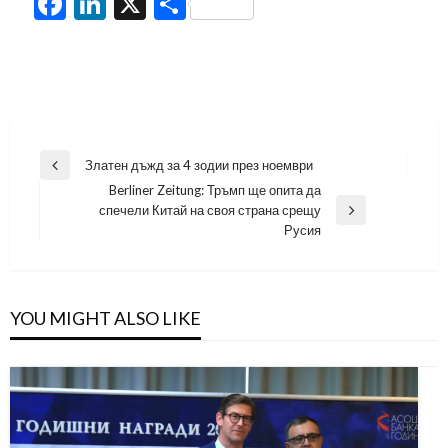
Facebook
LinkedIn
X
Share
Навигация
Златен дъжд за 4 зодии през ноември
Previous
Berliner Zeitung: Тръмп ще опита да
Post
спечели Китай на своя страна срещу
Next
Русия
Post
YOU MIGHT ALSO LIKE