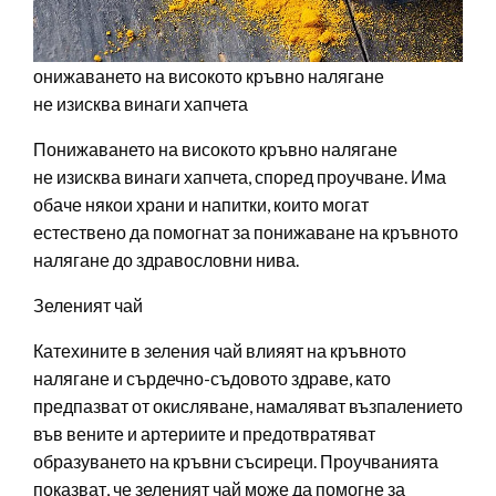
онижаването на високото кръвно налягане
не изисква винаги хапчета
Понижаването на високото кръвно налягане
не изисква винаги хапчета, според проучване. Има
обаче някои храни и напитки, които могат
естествено да помогнат за понижаване на кръвното
налягане до здравословни нива.
Зеленият чай
Катехините в зеления чай влияят на кръвното
налягане и сърдечно-съдовото здраве, като
предпазват от окисляване, намаляват възпалението
във вените и артериите и предотвратяват
образуването на кръвни съсиреци. Проучванията
показват, че зеленият чай може да помогне за