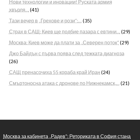
Нови технологии и иновации! Руската армия
хвърля…
(41)
Тази вечер в „Грехове и рози“:…
(35)
Страх в САЩ: Киев ще подбие пазара с евтини…
(29)
Москва: Киев може да плати за „Северен поток“
(29)
Джо Байдън с първа поява след тежката диагноза
(26)
САЩ пренасочиха 55 кораба край Иран
(24)
Смъртоносна атака с дронове по Нижнекамск,…
(21)
Москва за кабинета „Радев“: Реториката в София стана