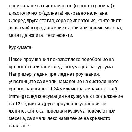
понижаване на систоличното (горното граница) и
диастоличното (долната) на кръвно налягане.
Според друга статия, хора с хипертония, които пият
зелен чай в продължение на три или повече месеца,
могат да изпитат тези ефекти.
Куркумата
Някои проучвания показват леко подобрение на
кръвното налягане след консумация на куркума.
Например, в един преглед на проучвания,
участниците са имали намаление на систоличното
кръвно налягане с 1,24 милиметра живачен стълб
(mmHg) след консумация на куркума в продължение
на 12 седмици. Друго проучване установи, че
жените, които са приемали куркума повече от три
месеца, са имали леко намаление на кръвното
налягане.