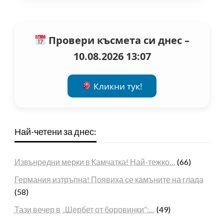
Провери късмета си днес –
10.08.2026 13:07
Кликни тук!
Най-четени за днес:
Извънредни мерки в Камчатка! Най-тежко…
(66)
Германия изтръпна! Появиха се камъните на глада
(58)
Тази вечер в „Шербет от боровинки“:…
(49)