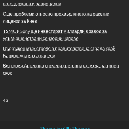
по-сдържана и рационална
Още проблеми относно прехвърлянето на ракетни
лицензи за Киев
TSMC и Sony ще инвестират милиарди в завод за
усъвършенствани сензорни чипове
Въоръжен мъж стреля в правителствена сграда край
Банкок, двама са ранени
Виктория Ангелова спечели световната титла на троен
скок
43