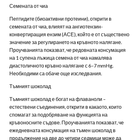
Семената от чиа
Пептидите (биоактивни протеини), открити в
семената от чиа, влияят на ангиотензин-
конвертиращия ензим (АСЕ), който е от съществено
значение за регулирането на кръвното налягане.
Проучванията показват, че редовната консумация
на 1 супена лъжица семена от чиа намалява
диастоличното кръвно налягане с 6–7 mmHg.
Необходими са обаче още изследвания.
Тъмният шоколад
Тъмният шоколад е богат на флаваноли –
естествени съединения, открити в какаото, които
спомагат за подобряване на функцията на
кръвоносните съдове. Проучванията показват, че
ежедневната консумация на тъмен шоколад в
продължение на две до четири седмици може да