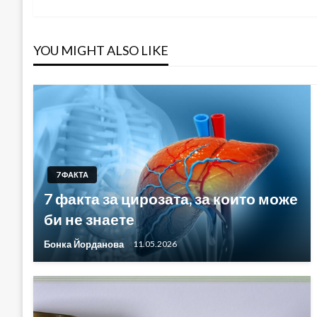
YOU MIGHT ALSO LIKE
7 ФАКТА
7 факта за цирозата, за които може
би не знаете
Бонка Йорданова
11.05.2026