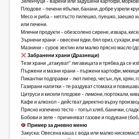
Зеленчуци – варени или задушени картофи, моркови,
Плодове – печени ябълки, банани, добре узрели кру
Месо и риба – нетлъсто пилешко, пуешко, заешко ил
или печени.
Млечни продукти – обезсолено сирене, извара, кисел
Зърнени храни – овесени ядки, бял ориз, сухари, в
Мазнини – суров зехтин или малко прясно масло (до
Забранени храни (Дразнещи)
Тези храни „атакуват“ лигавицата и трябва да се из
Пържени и мазни храни – пържени картофи, мекици,
Пикантни подправки – лют пипер, чесън, лук, хрян, г
Газирани напитки – те раздуват стомаха и повишав
Цитруси и кисели плодове – лимони, портокали, кив
Кафе и алкохол – действат директно върху произво
Прясно изпечено тесто – топъл хляб, банички, слад
Бобови и зеле – причиняват газове и подуване (боб, 
Пример за дневно меню
Закуска: Овесена каша с вода или малко нискомасл