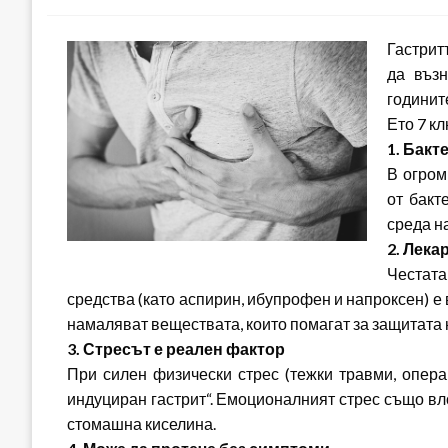
Гастрит
да възн
годинит
Ето 7 к
1. Бакт
В огром
от бакт
среда н
2. Лека
Честат
средства (като аспирин, ибупрофен и напроксен) е
намаляват веществата, които помагат за защитата 
3. Стресът е реален фактор
При силен физически стрес (тежки травми, операц
индуциран гастрит“. Емоционалният стрес също в
стомашна киселина.