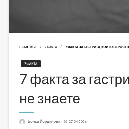
HOMEPAGE
7 ФАКТА
7 ФАКТА ЗА ГАСТРИТА, КОИТО ВЕРОЯТ
7 ФАКТА
7 факта за гастр
не знаете
Posted
Бонка Йорданова
27.04.2026
on