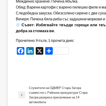
Междинно хранене: Печена ябълка.
Обяд: Варени картофи с варено пилешко филе и ма
Следобедна закуска: Обезсолено сирене с две суха
Вечеря: Печена бяла риба със задушени моркови и 
Съвет: Избягвайте твърде горещи или твъ
добра за стомаха ви.
Прочетено 9 пъти, 1 прочита днес
Facebook
LinkedIn
X
Share
Служители на ОДМВР-Стара Загора
Навигация
съвместно с Районна прокуратура-Стара
Previous
Загора разкриха присвояване на 14
Post
автомобила