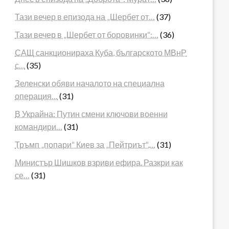
Тази вечер в епизода на „Шербет от…
(37)
Тази вечер в „Шербет от боровинки“:…
(36)
САЩ санкционираха Куба, българското МВнР
с…
(35)
Зеленски обяви началото на специална
операция…
(31)
В Украйна: Путин смени ключови военни
командири…
(31)
Тръмп „попари“ Киев за „Пейтриът“,…
(31)
Министър Шишков взриви ефира. Разкри как
се…
(31)