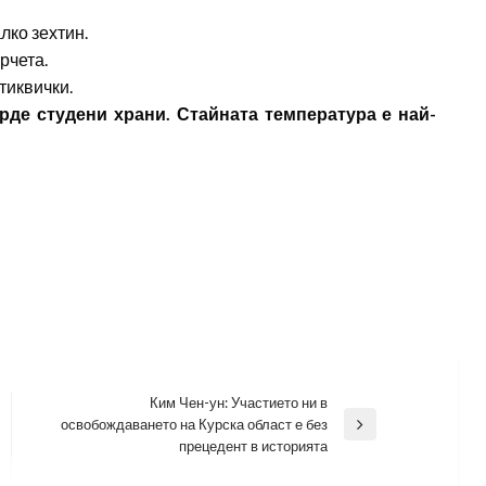
лко зехтин.
рчета.
тиквички.
рде студени храни. Стайната температура е най-
Ким Чен-ун: Участието ни в
освобождаването на Курска област е без
Next
прецедент в историята
Post