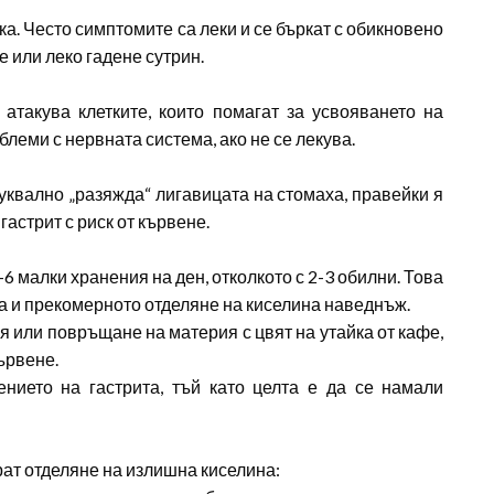
ка. Често симптомите са леки и се бъркат с обикновено
 или леко гадене сутрин.
атакува клетките, които помагат за усвояването на
леми с нервната система, ако не се лекува.
квално „разяжда“ лигавицата на стомаха, правейки я
гастрит с риск от кървене.
6 малки хранения на ден, отколкото с 2-3 обилни. Това
 и прекомерното отделяне на киселина наведнъж.
 или повръщане на материя с цвят на утайка от кафе,
ървене.
нието на гастрита, тъй като целта е да се намали
рат отделяне на излишна киселина: