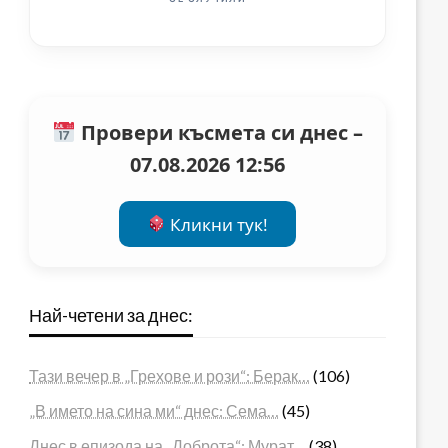
Провери късмета си днес –
07.08.2026 12:56
Кликни тук!
Най-четени за днес:
Тази вечер в „Грехове и рози“: Берак…
(106)
„В името на сина ми“ днес: Сема…
(45)
Днес в епизода на „Доброта“: Мурат…
(38)