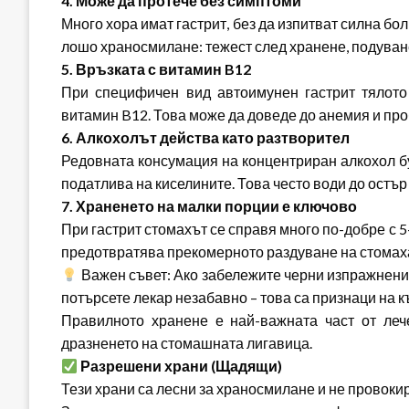
4. Може да протече без симптоми
Много хора имат гастрит, без да изпитват силна бол
лошо храносмилане: тежест след хранене, подуване
5. Връзката с витамин B12
При специфичен вид автоимунен гастрит тялото 
витамин B12. Това може да доведе до анемия и проб
6. Алкохолът действа като разтворител
Редовната консумация на концентриран алкохол бу
податлива на киселините. Това често води до остър 
7. Храненето на малки порции е ключово
При гастрит стомахът се справя много по-добре с 5-
предотвратява прекомерното раздуване на стомаха
Важен съвет: Ако забележите черни изпражнения
потърсете лекар незабавно – това са признаци на к
Правилното хранене е най-важната част от лече
дразненето на стомашната лигавица.
Разрешени храни (Щадящи)
Тези храни са лесни за храносмилане и не провоки