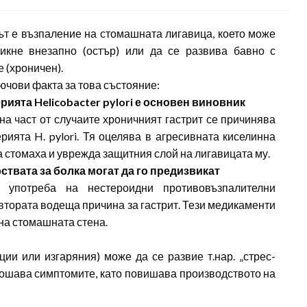
ът е възпаление на стомашната лигавица, което може
икне внезапно (остър) или да се развива бавно с
е (хроничен).
лючови факта за това състояние:
ерията Helicobacter pylori е основен виновник
на част от случаите хроничният гастрит се причинява
ерията H. pylori. Тя оцелява в агресивната киселинна
а стомаха и уврежда защитния слой на лигавицата му.
рствата за болка могат да го предизвикат
а употреба на нестероидни противовъзпалителни
 втората водеща причина за гастрит. Тези медикаменти
на стомашната стена.
ии или изгаряния) може да се развие т.нар. „стрес-
лошава симптомите, като повишава производството на