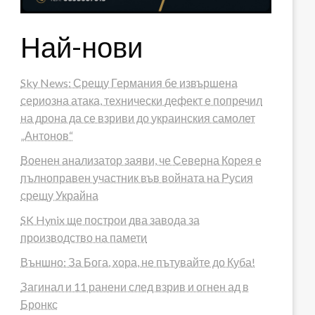
Най-нови
Sky News: Срещу Германия бе извършена
сериозна атака, технически дефект е попречил
на дрона да се взриви до украинския самолет
„Антонов“
Военен анализатор заяви, че Северна Корея е
пълноправен участник във войната на Русия
срещу Украйна
SK Hynix ще построи два завода за
производство на памети
Външно: За Бога, хора, не пътувайте до Куба!
Загинал и 11 ранени след взрив и огнен ад в
Бронкс