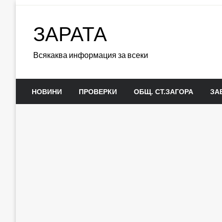
Skip
to
ЗАРАТА
content
Всякаква информация за всеки
НОВИНИ
ПРОВЕРКИ
ОБЩ. СТ.ЗАГОРА
ЗА