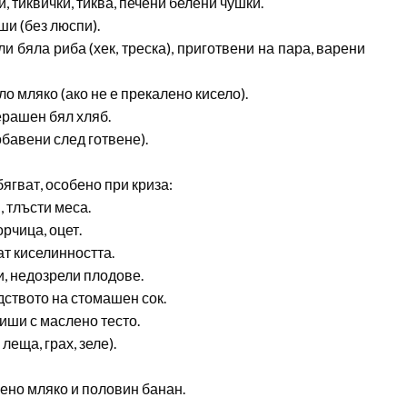
 тиквички, тиква, печени белени чушки.
ши (без люспи).
и бяла риба (хек, треска), приготвени на пара, варени
о мляко (ако не е прекалено кисело).
черашен бял хляб.
бавени след готвене).
бягват, особено при криза:
 тлъсти меса.
орчица, оцет.
ат киселинността.
и, недозрели плодове.
дството на стомашен сок.
киши с маслено тесто.
леща, грах, зеле).
ено мляко и половин банан.