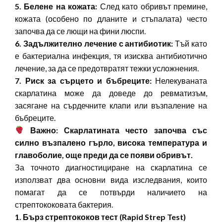
5. Белене на кожата:
След като обривът премине,
кожата (особено по дланите и стъпалата) често
започва да се лющи на фини люспи.
6. Задължително лечение с антибиотик:
Тъй като
е бактериална инфекция, тя изисква антибиотично
лечение, за да се предотвратят тежки усложнения.
7. Риск за сърцето и бъбреците:
Нелекуваната
скарлатина може да доведе до ревматизъм,
засягане на сърдечните клапи или възпаление на
бъбреците.
Важно: Скарлатината често започва със
силно възпалено гърло, висока температура и
главоболие, още преди да се появи обривът.
За точното диагностициране на скарлатина се
използват два основни вида изследвания, които
помагат да се потвърди наличието на
стрептококовата бактерия.
1. Бърз стрептококов тест (Rapid Strep Test)