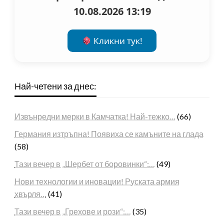
10.08.2026 13:19
Кликни тук!
Най-четени за днес:
Извънредни мерки в Камчатка! Най-тежко…
(66)
Германия изтръпна! Появиха се камъните на глада
(58)
Тази вечер в „Шербет от боровинки“:…
(49)
Нови технологии и иновации! Руската армия
хвърля…
(41)
Тази вечер в „Грехове и рози“:…
(35)