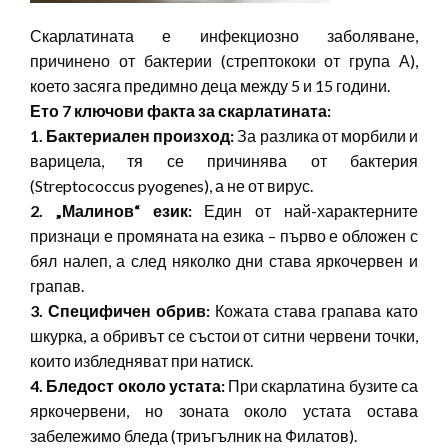
Скарлатината е инфекциозно заболяване,
причинено от бактерии (стрептококи от група А),
което засяга предимно деца между 5 и 15 години.
Ето 7 ключови факта за скарлатината:
1. Бактериален произход:
За разлика от морбили и
варицела, тя се причинява от бактерия
(Streptococcus pyogenes), а не от вирус.
2. „Малинов“ език:
Един от най-характерните
признаци е промяната на езика – първо е обложен с
бял налеп, а след няколко дни става яркочервен и
грапав.
3. Специфичен обрив:
Кожата става грапава като
шкурка, а обривът се състои от ситни червени точки,
които избледняват при натиск.
4. Бледост около устата:
При скарлатина бузите са
яркочервени, но зоната около устата остава
забележимо бледа (триъгълник на Филатов).