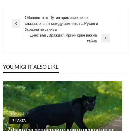
Навигация
Обявеното от Путин примирие не се
спазва, огънят между армиите на Русия и
Previous
Украйна не стихва
Post
Днес във „Вражда“: Ирини крие важна
Next
тайна
Post
YOU MIGHT ALSO LIKE
7 ФАКТА
7 факта за леопардите, които вероятно не