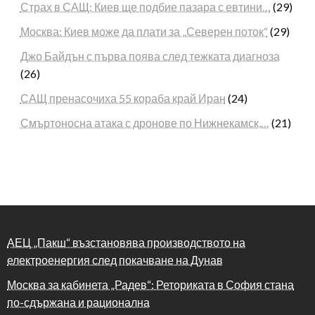
Страх в САЩ: Киев ще подбие пазара с евтини…
(29)
Москва: Киев може да плати за „Северен поток“
(29)
Джо Байдън с първа поява след тежката диагноза
(26)
САЩ пренасочиха 55 кораба край Иран
(24)
Смъртоносна атака с дронове по Нижнекамск,…
(21)
АЕЦ „Пакш“ възстановява производството на
електроенергия след покачване на Дунав
Москва за кабинета „Радев“: Реториката в София стана
по-сдържана и рационална