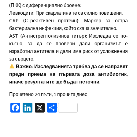
(ПКК) с диференциално броене:
Левкоцити: При скарлатина те са силно повишени.
CRP (С-реактивен протеин): Маркер за остра
бактериална инфекция, който скача значително.
AST (Антистрептолизинов титър): Изследва се по-
късно, за да се провери дали организмът е
изработил антитела и дали има риск от усложнения
за сърцето.
Важно: Изследванията трябва да се направят
преди приема на първата доза антибиотик,
иначе резултатите ще бъдат неточни.
Прочетено 24 пъти, 1 прочита днес
Facebook
LinkedIn
X
Share