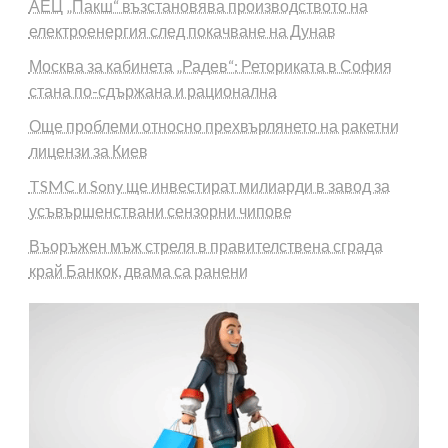
АЕЦ „Пакш“ възстановява производството на
електроенергия след покачване на Дунав
Москва за кабинета „Радев“: Реториката в София
стана по-сдържана и рационална
Още проблеми относно прехвърлянето на ракетни
лицензи за Киев
TSMC и Sony ще инвестират милиарди в завод за
усъвършенствани сензорни чипове
Въоръжен мъж стреля в правителствена сграда
край Банкок, двама са ранени