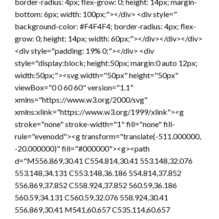
border-radius: 4px; flex-grow: 0; height: 14px; margin-
bottom: 6px; width: 100px;"></div> <div style="
background-color: #F4F4F4; border-radius: 4px; flex-
grow: 0; height: 14px; width: 60px;"></div></div></div>
<div style="padding: 19% 0;"></div> <div
style="display:block; height:50px; margin:0 auto 12px;
width:50px;"><svg width="50px" height="50px"
viewBox="0 0 60 60" version="1.1"
xmlns="https://www.w3.org/2000/svg"
xmlns:xlink="https://www.w3.org/1999/xlink"><g
stroke="none" stroke-width="1" fill="none" fill-
rule="evenodd"><g transform="translate(-511.000000,
-20.000000)" fill="#000000"><g><path
d="M556.869,30.41 C554.814,30.41 553.148,32.076
553.148,34.131 C553.148,36.186 554.814,37.852
556.869,37.852 C558.924,37.852 560.59,36.186
560.59,34.131 C560.59,32.076 558.924,30.41
556.869,30.41 M541,60.657 C535.114,60.657