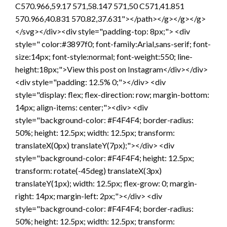
C570.966,59.17 571,58.147 571,50 C571,41.851
570.966,40.831 570.82,37.631"></path></g></g></g>
</svg></div><div style="padding-top: 8px;"> <div
style=" color:#3897f0; font-family:Arial,sans-serif; font-
size:14px; font-style:normal; font-weight:550; line-
height:18px;">View this post on Instagram</div></div>
<div style="padding: 12.5% 0;"></div> <div
style="display: flex; flex-direction: row; margin-bottom:
14px; align-items: center;"><div> <div
style="background-color: #F4F4F4; border-radius:
50%; height: 12.5px; width: 12.5px; transform:
translateX(0px) translateY(7px);"></div> <div
style="background-color: #F4F4F4; height: 12.5px;
transform: rotate(-45deg) translateX(3px)
translateY(1px); width: 12.5px; flex-grow: 0; margin-
right: 14px; margin-left: 2px;"></div> <div
style="background-color: #F4F4F4; border-radius:
50%; height: 12.5px; width: 12.5px; transform: