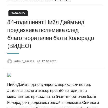
ЗАБАВНО
84-годишният Нийл Даймънд
предизвика полемика след
благотворителен бал в Колорадо
(ВИДЕО)
Posted
admin_zarata
17.10.2025
on
Нийл Даймънд, популярен американски певец,
автор на песни и актьор през 60-те години на
миналия век, присъства на благотворителен бал в
Колорадо и предизвика онлайн полемики. Снимки и