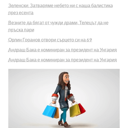
Зеленски: Затваряме небето ни с наша балистика
през есента
Везните да бягат от чужди драми, Телецът да не
пръска пари
Орлин Горанов отвори сърцето си на 69
Андраш Бака е номиниран за президент на Унгария
Андраш Бака е номиниран за президент на Унгария