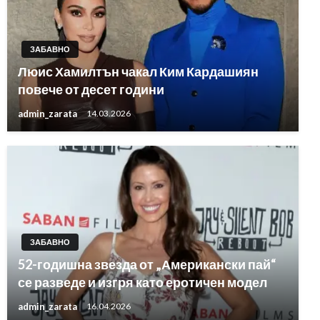
ЗАБАВНО
Люис Хамилтън чакал Ким Кардашиян
повече от десет години
admin_zarata
14.03.2026
ЗАБАВНО
52-годишна звезда от „Американски пай“
се разведе и изгря като еротичен модел
admin_zarata
16.04.2026