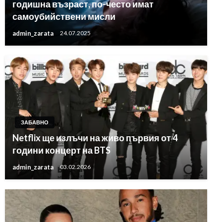
годишна възраст, по-често имат
самоубийствени мисли
admin_zarata
24.07.2025
ЗАБАВНО
Netflix ще излъчи на живо първия от 4
години концерт на BTS
admin_zarata
03.02.2026