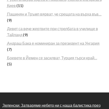
Киев
(11)
Пашинян и Тръмп вярват, че срещата на върха във…
(9)
Девет са вече жертвите при стрелбата в училище в
Тайланд
(9)
Андраш Бака е номиниран за президент на Унгария
(7)
Боевете в Йемен се засилват, Турция търси край…
(5)
Зеленски: Затваряме небето ни с наша балистика през