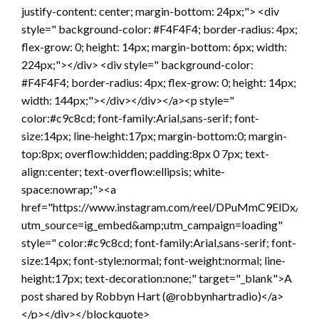
justify-content: center; margin-bottom: 24px;"> <div
style=" background-color: #F4F4F4; border-radius: 4px;
flex-grow: 0; height: 14px; margin-bottom: 6px; width:
224px;"></div> <div style=" background-color:
#F4F4F4; border-radius: 4px; flex-grow: 0; height: 14px;
width: 144px;"></div></div></a><p style="
color:#c9c8cd; font-family:Arial,sans-serif; font-
size:14px; line-height:17px; margin-bottom:0; margin-
top:8px; overflow:hidden; padding:8px 0 7px; text-
align:center; text-overflow:ellipsis; white-
space:nowrap;"><a
href="https://www.instagram.com/reel/DPuMmC9ElDx/?
utm_source=ig_embed&amp;utm_campaign=loading"
style=" color:#c9c8cd; font-family:Arial,sans-serif; font-
size:14px; font-style:normal; font-weight:normal; line-
height:17px; text-decoration:none;" target="_blank">A
post shared by Robbyn Hart (@robbynhartradio)</a>
</p></div></blockquote>