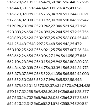
516.623,62.101 C516.479,58.943 516.448,57.996
516.448,50 C516.448,42.003 516.479,41.056
516.623,37.899 C516.755,34.978 517.244,33.391
517.654,32.338 C518.197,30.938 518.846,29.942
519.894,28.894 C520.942,27.846 521.94,27.196
523.338,26.654 C524.393,26.244 525.979,25.756
528.898,25.623 C532.057,25.479 533.004,25.448
541,25.448 C548.997,25.448 549.943,25.479
553.102,25.623 C556.021,25.756 557.607,26.244
558.662,26.654 C560.06,27.196 561.058,27.846
562.106,28.894 C563.154,29.942 563.803,30.938
564.346,32.338 C564.756,33.391 565.244,34.978
565.378,37.899 C565.522,41.056 565.552,42.003
565.552,50 C565.552,57.996 565.522,58.943
565.378,62.101 M570.82,37.631 C570.674,34.438
570.167,32.258 569.425,30.349 C568.659,28.377
567.633,26.702 565.965,25.035 C564.297,23.368
562.623,22.342 560.652,21.575 C558.743,20.834