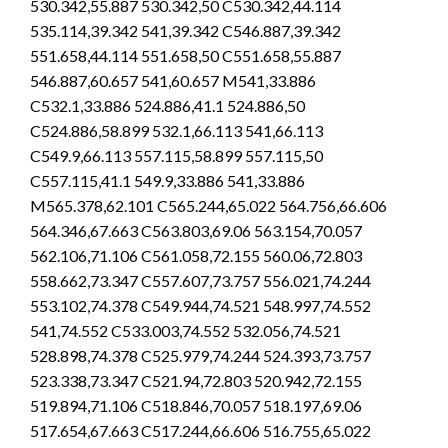
530.342,55.887 530.342,50 C530.342,44.114
535.114,39.342 541,39.342 C546.887,39.342
551.658,44.114 551.658,50 C551.658,55.887
546.887,60.657 541,60.657 M541,33.886
C532.1,33.886 524.886,41.1 524.886,50
C524.886,58.899 532.1,66.113 541,66.113
C549.9,66.113 557.115,58.899 557.115,50
C557.115,41.1 549.9,33.886 541,33.886
M565.378,62.101 C565.244,65.022 564.756,66.606
564.346,67.663 C563.803,69.06 563.154,70.057
562.106,71.106 C561.058,72.155 560.06,72.803
558.662,73.347 C557.607,73.757 556.021,74.244
553.102,74.378 C549.944,74.521 548.997,74.552
541,74.552 C533.003,74.552 532.056,74.521
528.898,74.378 C525.979,74.244 524.393,73.757
523.338,73.347 C521.94,72.803 520.942,72.155
519.894,71.106 C518.846,70.057 518.197,69.06
517.654,67.663 C517.244,66.606 516.755,65.022