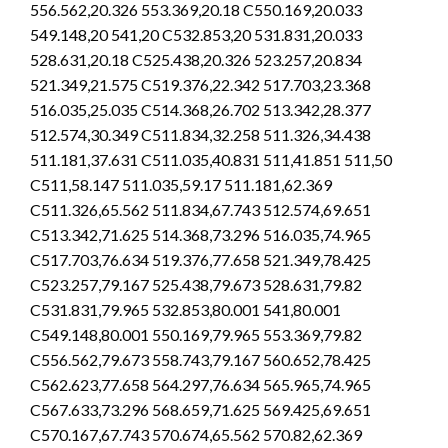
556.562,20.326 553.369,20.18 C550.169,20.033
549.148,20 541,20 C532.853,20 531.831,20.033
528.631,20.18 C525.438,20.326 523.257,20.834
521.349,21.575 C519.376,22.342 517.703,23.368
516.035,25.035 C514.368,26.702 513.342,28.377
512.574,30.349 C511.834,32.258 511.326,34.438
511.181,37.631 C511.035,40.831 511,41.851 511,50
C511,58.147 511.035,59.17 511.181,62.369
C511.326,65.562 511.834,67.743 512.574,69.651
C513.342,71.625 514.368,73.296 516.035,74.965
C517.703,76.634 519.376,77.658 521.349,78.425
C523.257,79.167 525.438,79.673 528.631,79.82
C531.831,79.965 532.853,80.001 541,80.001
C549.148,80.001 550.169,79.965 553.369,79.82
C556.562,79.673 558.743,79.167 560.652,78.425
C562.623,77.658 564.297,76.634 565.965,74.965
C567.633,73.296 568.659,71.625 569.425,69.651
C570.167,67.743 570.674,65.562 570.82,62.369