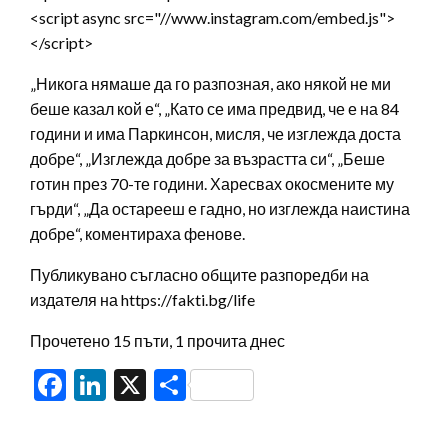
<script async src="//www.instagram.com/embed.js">
</script>
„Никога нямаше да го разпозная, ако някой не ми
беше казал кой е“, „Като се има предвид, че е на 84
години и има Паркинсон, мисля, че изглежда доста
добре“, „Изглежда добре за възрастта си“, „Беше
готин през 70-те години. Харесвах окосмените му
гърди“, „Да остарееш е гадно, но изглежда наистина
добре“, коментираха фенове.
Публикувано съгласно общите разпоредби на
издателя на https://fakti.bg/life
Прочетено 15 пъти, 1 прочита днес
Facebook
LinkedIn
X
Share