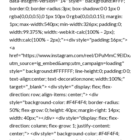
data-instgrm-version="14" style=" background:#FFF;
border:0; border-radius:3px; box-shadow:0 0 1px 0
rgba(0,0,0,0.5),0 1px 10px 0 rgba(0,0,0,0.15); margin:
1px; max-width:540px; min-width:326px; padding:0;
width:99.375%; width:-webkit-calc(100% – 2px);
width:calc(100% – 2px);"><div style="padding:16px;">
<a
href="https://www.instagram.com/reel/DPuMmC9ElDx/?
utm_source=ig_embed&amp;utm_campaign=loading"
style=" background:#FFFFFF; line-height:0; padding:0 0;
text-align:center; text-decoration:none; width:100%;"
target="_blank"> <div style=" display: flex; flex-
direction: row; align-items: center;"> <div
style="background-color: #F4F4F4; border-radius:
50%; flex-grow: 0; height: 40px; margin-right: 14px;
width: 40px;"></div> <div style="display: flex; flex-
direction: column; flex-grow: 1; justify-content:
center;"> <div style=" background-color: #F4F4F4;