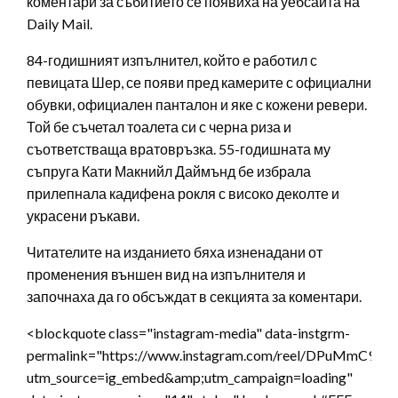
коментари за събитието се появиха на уебсайта на
Daily Mail.
84-годишният изпълнител, който е работил с
певицата Шер, се появи пред камерите с официални
обувки, официален панталон и яке с кожени ревери.
Той бе съчетал тоалета си с черна риза и
съответстваща вратовръзка. 55-годишната му
съпруга Кати Макнийл Даймънд бе избрала
прилепнала кадифена рокля с високо деколте и
украсени ръкави.
Читателите на изданието бяха изненадани от
променения външен вид на изпълнителя и
започнаха да го обсъждат в секцията за коментари.
<blockquote class="instagram-media" data-instgrm-
permalink="https://www.instagram.com/reel/DPuMmC9ElD
utm_source=ig_embed&amp;utm_campaign=loading"