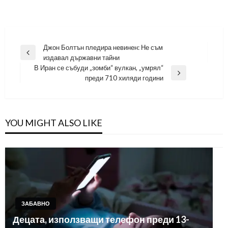
Навигация
Джон Болтън пледира невинен: Не съм
Previous
издавал държавни тайни
Post
В Иран се събуди „зомби“ вулкан, „умрял“
Next
преди 710 хиляди години
Post
YOU MIGHT ALSO LIKE
ЗАБАВНО
Децата, използващи телефон преди 13-