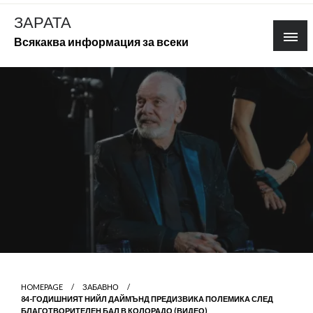
Skip
ЗАРАТА
to
Всякаква информация за всеки
content
HOMEPAGE
ЗАБАВНО
84-ГОДИШНИЯТ НИЙЛ ДАЙМЪНД ПРЕДИЗВИКА ПОЛЕМИКА СЛЕД
БЛАГОТВОРИТЕЛЕН БАЛ В КОЛОРАДО (ВИДЕО)