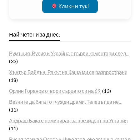
Кликни тук!
Най-четени за днес:
Румъния, Русия и Украйна с първи коментари след…
(33)
Хънтър Байдън: Ракът на баща ми се разпространи
(18)
Орлин Горанов отвори сърцето си на 69
(13)
Везните да бягат от чужди драми, Телецът да не…
(11)
Андраш Бака е номиниран за президент на Унгария
(11)
Русия атакува Одеса и Николаев, екологична криза в