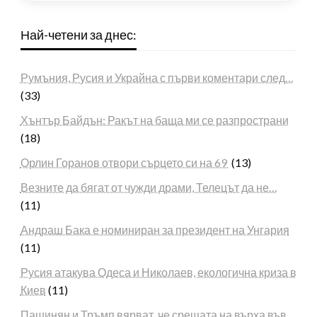
Най-четени за днес:
Румъния, Русия и Украйна с първи коментари след…
(33)
Хънтър Байдън: Ракът на баща ми се разпространи
(18)
Орлин Горанов отвори сърцето си на 69
(13)
Везните да бягат от чужди драми, Телецът да не…
(11)
Андраш Бака е номиниран за президент на Унгария
(11)
Русия атакува Одеса и Николаев, екологична криза в
Киев
(11)
Пашинян и Тръмп вярват, че срещата на върха във…