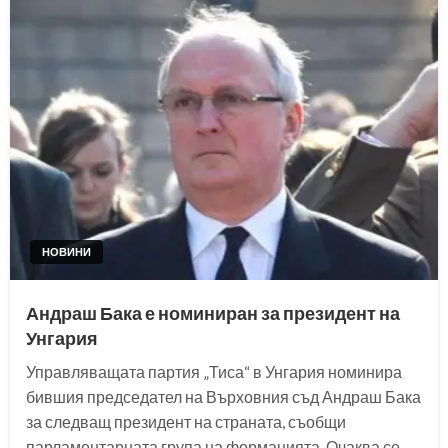
НОВИНИ
Андраш Бака е номиниран за президент на
Унгария
Управляващата партия „Тиса“ в Унгария номинира
бившия председател на Върховния съд Андраш Бака
за следващ президент на страната, съобщи
парламентарната група на формацията. Очаква се