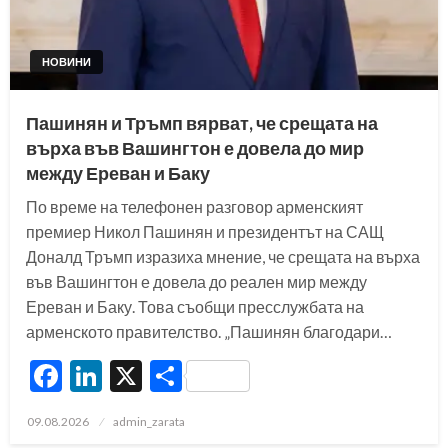
НОВИНИ
Пашинян и Тръмп вярват, че срещата на
върха във Вашингтон е довела до мир
между Ереван и Баку
По време на телефонен разговор арменският
премиер Никол Пашинян и президентът на САЩ
Доналд Тръмп изразиха мнение, че срещата на върха
във Вашингтон е довела до реален мир между
Ереван и Баку. Това съобщи пресслужбата на
арменското правителство. „Пашинян благодари…
Facebook
LinkedIn
X
Share
Posted
09.08.2026
admin_zarata
on