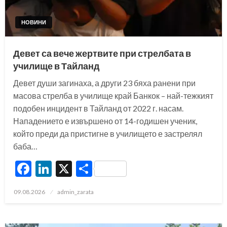
НОВИНИ
Девет са вече жертвите при стрелбата в
училище в Тайланд
Девет души загинаха, а други 23 бяха ранени при
масова стрелба в училище край Банкок – най-тежкият
подобен инцидент в Тайланд от 2022 г. насам.
Нападението е извършено от 14-годишен ученик,
който преди да пристигне в училището е застрелял
баба…
Facebook
LinkedIn
X
Share
Posted
09.08.2026
admin_zarata
on