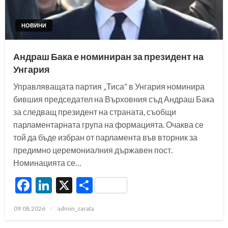
НОВИНИ
Андраш Бака е номиниран за президент на
Унгария
Управляващата партия „Тиса“ в Унгария номинира
бившия председател на Върховния съд Андраш Бака
за следващ президент на страната, съобщи
парламентарната група на формацията. Очаква се
той да бъде избран от парламента във вторник за
предимно церемониалния държавен пост.
Номинацията се…
Facebook
LinkedIn
X
Share
Posted
09.08.2026
admin_zarata
on