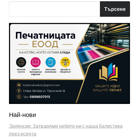
Търсене
Най-нови
Зеленски: Затваряме небето ни с наша балистика
през есента