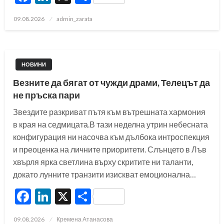
Posted
09.08.2026
admin_zarata
on
НОВИНИ
Везните да бягат от чужди драми, Телецът да
не пръска пари
Звездите разкриват пътя към вътрешната хармония
в края на седмицата.В тази неделна утрин небесната
конфигурация ни насочва към дълбока интроспекция
и преоценка на личните приоритети. Слънцето в Лъв
хвърля ярка светлина върху скритите ни таланти,
докато лунните транзити изискват емоционална…
Facebook
LinkedIn
X
Share
Posted
09.08.2026
Кремена Атанасова