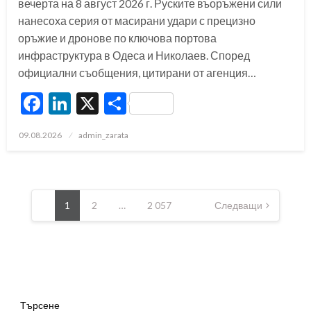
вечерта на 8 август 2026 г. Руските въоръжени сили
нанесоха серия от масирани удари с прецизно
оръжие и дронове по ключова портова
инфраструктура в Одеса и Николаев. Според
официални съобщения, цитирани от агенция…
Facebook
LinkedIn
X
Share
Posted
09.08.2026
admin_zarata
on
Разделяне
на
1
2
…
2 057
Следващи
публикациите
на
страници
Търсене