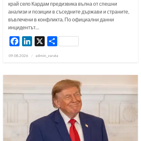
край село Кардам предизвика вълна от спешни
анализи и позиции в съседните държави и страните,
въвлечени в конфликта. По официални данни
инцидентът…
Facebook
LinkedIn
X
Share
Posted
09.08.2026
admin_zarata
on