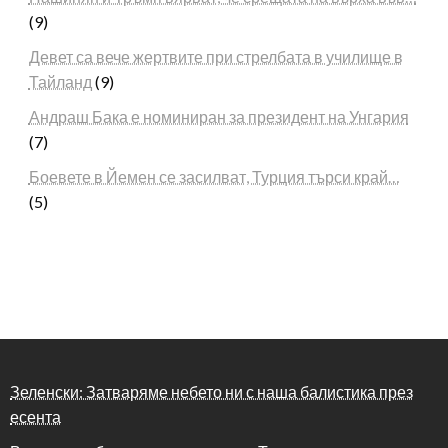
(9)
Девет са вече жертвите при стрелбата в училище в
Тайланд
(9)
Андраш Бака е номиниран за президент на Унгария
(7)
Боевете в Йемен се засилват, Турция търси край…
(5)
Зеленски: Затваряме небето ни с наша балистика през
есента