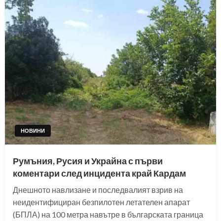
НОВИНИ
Румъния, Русия и Украйна с първи
коментари след инцидента край Кардам
Днешното навлизане и последвалият взрив на
неидентифициран безпилотен летателен апарат
(БПЛА) на 100 метра навътре в българската граница