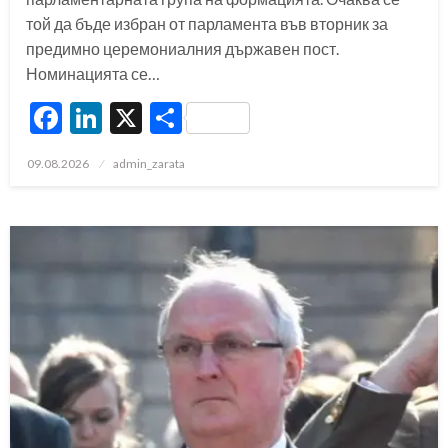
той да бъде избран от парламента във вторник за
предимно церемониалния държавен пост.
Номинацията се…
Facebook
LinkedIn
X
Share
Posted
09.08.2026
admin_zarata
on