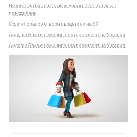
Везните да бягат от чужди драми, Телецът да не
пръска пари
Орлин Горанов отвори сърцето си на 69
Андраш Бака е номиниран за президент на Унгария
Андраш Бака е номиниран за президент на Унгария