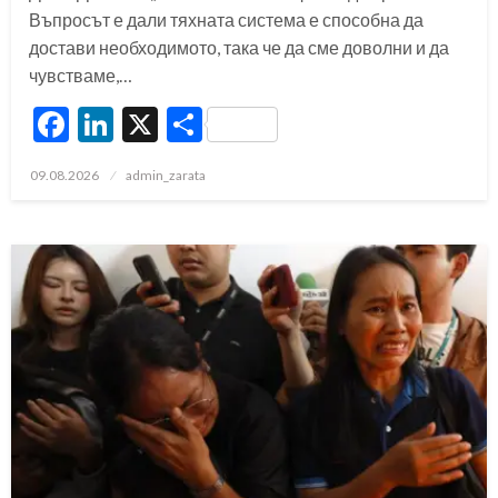
Въпросът е дали тяхната система е способна да
достави необходимото, така че да сме доволни и да
чувстваме,…
Facebook
LinkedIn
X
Share
Posted
09.08.2026
admin_zarata
on