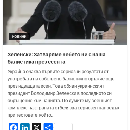
НОВИНИ
Зеленски: Затваряме небето ни с наша
балистика през есента
Украйна очаква първите сериозни резултати от
употребата на собствено балистично оръжие още
през идващата есен. Това обяви украинският
президент Володимир Зеленски в последното си
обръщение към нацията. По думите му военният
комплекс на страната отбелязва сериозен напредък
при тестовете, който…
Facebook
LinkedIn
X
Share