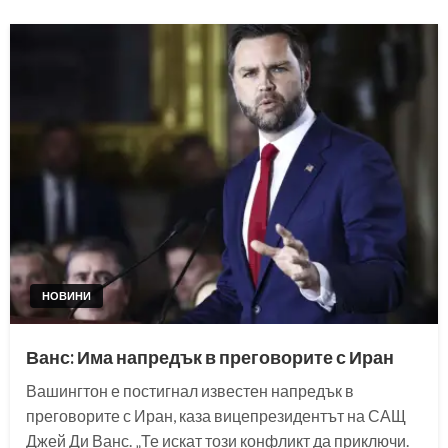
НОВИНИ
Ванс: Има напредък в преговорите с Иран
Вашингтон е постигнал известен напредък в
преговорите с Иран, каза вицепрезидентът на САЩ
Джей Ди Ванс. „Те искат този конфликт да приключи.