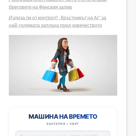
бреговете на Финския залив
Излиза ли от контрол? „Кръстникът на AI“ за
най-голямата заплаха пред човечеството
МАШИНА НА ВРЕМЕТО
БЪЛГАРИЯ + СВЯТ