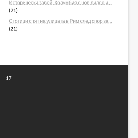
Исторически завой: Колумбия с нов лидер и…
(21)
Стотици спят на улицата в Рим след спор за…
(21)
17