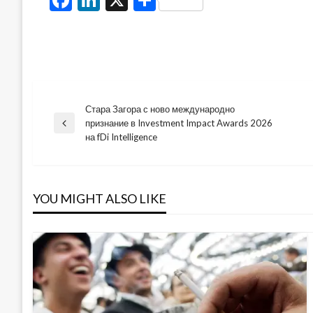
Стара Загора с ново международно
Навигация
признание в Investment Impact Awards 2026
Previous
на fDi Intelligence
Post
YOU MIGHT ALSO LIKE