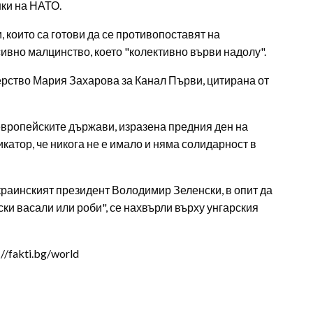
нки на НАТО.
, които са готови да се противопоставят на
сивно малцинство, което "колективно върви надолу".
ерство Мария Захарова за Канал Първи, цитирана от
европейските държави, изразена предния ден на
икатор, че никога не е имало и няма солидарност в
украинският президент Володимир Зеленски, в опит да
и васали или роби", се нахвърли върху унгарския
/fakti.bg/world