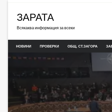
Skip
to
ЗАРАТА
content
Всякаква информация за всеки
НОВИНИ
ПРОВЕРКИ
ОБЩ. СТ.ЗАГОРА
ЗА