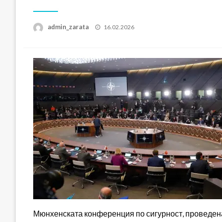
Posted
admin_zarata
16.02.2026
on
Мюнхенската конференция по сигурност, проведена 