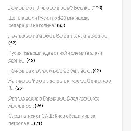
Тази вечер в „Грехове и рози“: Берак…
(200)
Ще плаща ли Русия по $20 милиарда
репарации на година?
(85)
Ескалация в Украйна: Ракетен удар по Киев и…
(52)
Русия извърши една от най-големите атаки
срещу…
(43)
„Имаме само 6 минути!“: Как Украйна…
(42)
Наричат я бялото злато за здравето. Природата
й…
(29)
Опасна серия в Германия! След летището
дронове и…
(26)
След натиск от САЩ: Киев обеща мир за
петрола в…
(21)