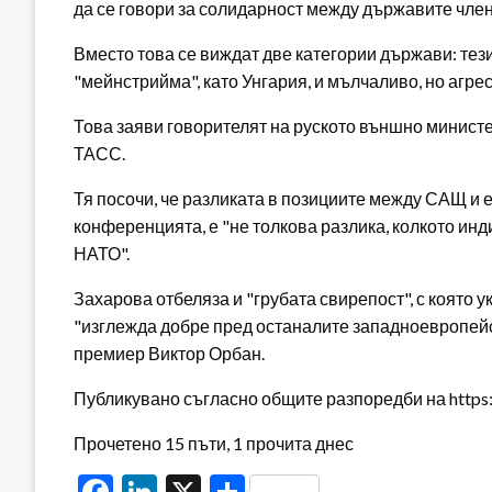
да се говори за солидарност между държавите чле
Вместо това се виждат две категории държави: тези
"мейнстрийма", като Унгария, и мълчаливо, но агре
Това заяви говорителят на руското външно минист
ТАСС.
Тя посочи, че разликата в позициите между САЩ и 
конференцията, е "не толкова разлика, колкото инд
НАТО".
Захарова отбеляза и "грубата свирепост", с която 
"изглежда добре пред останалите западноевропейск
премиер Виктор Орбан.
Публикувано съгласно общите разпоредби на https:/
Прочетено 15 пъти, 1 прочита днес
Facebook
LinkedIn
X
Share