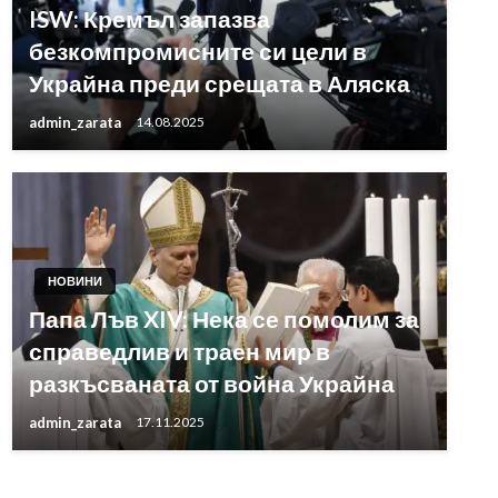
ISW: Кремъл запазва
безкомпромисните си цели в
Украйна преди срещата в Аляска
admin_zarata
14.08.2025
НОВИНИ
Папа Лъв XIV: Нека се помолим за
справедлив и траен мир в
разкъсваната от война Украйна
admin_zarata
17.11.2025