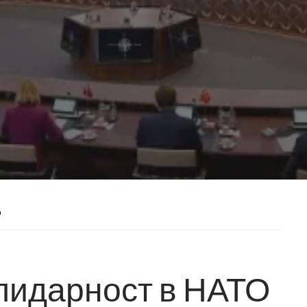
О
лидарност в НАТО