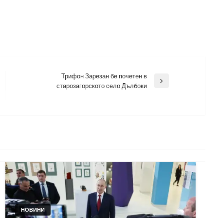
Трифон Зарезан бе почетен в
Next
старозагорското село Дълбоки
Post
НОВИНИ