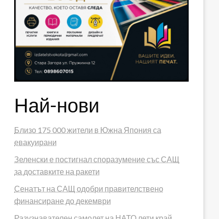
Най-нови
Близо 175 000 жители в Южна Япония са
евакуирани
Зеленски е постигнал споразумение със САЩ
за доставките на ракети
Сенатът на САЩ одобри правителствено
финансиране до декември
Разузнавателен самолет на НАТО лети край