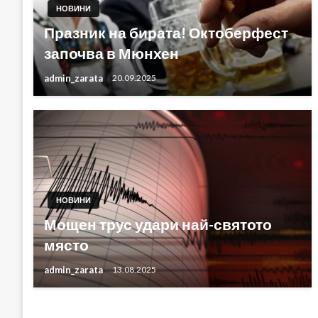
НОВИНИ
Празник на бирата! Октоберфест
започва в Мюнхен
admin_zarata
20.09.2025
НОВИНИ
Мощен трус удари най-святото
място
admin_zarata
13.08.2025