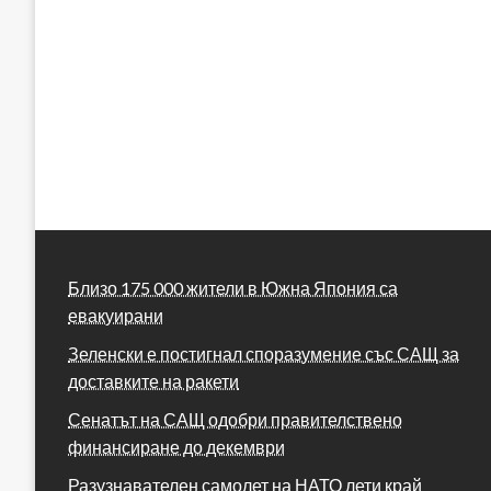
Близо 175 000 жители в Южна Япония са
евакуирани
Зеленски е постигнал споразумение със САЩ за
доставките на ракети
Сенатът на САЩ одобри правителствено
финансиране до декември
Разузнавателен самолет на НАТО лети край