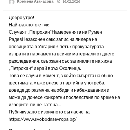
Posted
Кремена Атанасова
16.02.2026
on
Добро утро!
Най-важното е тук:
Случаят „Петрохан“Намеренията на Румен
РадевНезаконен секс запис на лидера на
опозицията в УнгарияВ петък прокуратурата
изпрати в парламента всички материали от двете
разследвания, свързани със загиналите на хижа
„Петрохан“ и край връх Околчица.
Това се случи в момент, в който смъртта на общо
шестимата мъже влезе в партийна употреба,
доведе до размяна на обиди и набеждавания и
може да донесе конкретни последствия по време на
изборите, пише Татяна…
Публикувано с изричното съгласие на
https://www.svobodnaevropa.bg/