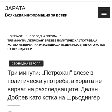
Skip
ЗАРАТА
to
Всякаква информация за всеки
content
HOMEPAGE
СВОБОДНА ЕВРОПА
ТРИ МИНУТИ: „ПЕТРОХАН“ ВЛЕЗЕ В ПОЛИТИЧЕСКА УПОТРЕБА, А
ХОРАТА НЕ ВЯРВАТ НА РАЗСЛЕДВАЩИТЕ. ДЕЛЯН ДОБРЕВ КАТО КОТКА
НА ШРЬОДИНГЕР
СВОБОДНА ЕВРОПА
Три минути: „Петрохан“ влезе в
политическа употреба, а хората не
вярват на разследващите. Делян
Добрев като котка на Шрьодингер