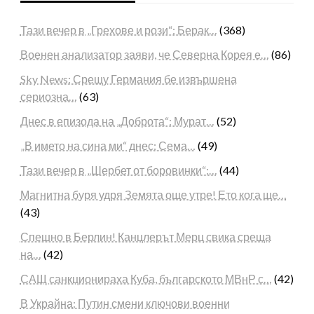
Тази вечер в „Грехове и рози“: Берак…
(368)
Военен анализатор заяви, че Северна Корея е…
(86)
Sky News: Срещу Германия бе извършена
сериозна…
(63)
Днес в епизода на „Доброта“: Мурат…
(52)
„В името на сина ми“ днес: Сема…
(49)
Тази вечер в „Шербет от боровинки“:…
(44)
Магнитна буря удря Земята още утре! Ето кога ще…
(43)
Спешно в Берлин! Канцлерът Мерц свика среща
на…
(42)
САЩ санкционираха Куба, българското МВнР с…
(42)
В Украйна: Путин смени ключови военни