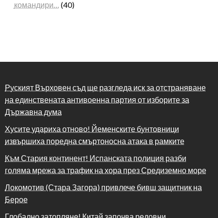
командири…
(40)
Руският Върховен съд ще разгледа иск за отстраняване
на единствената антивоенна партия от изборите за
Държавна дума
Хусите удариха отново! Йеменските бунтовници
извършиха поредна смъртоносна атака в рамките
Към Стария континент! Испанската полиция разби
голяма мрежа за трафик на хора през Средиземно море
Локомотив (Стара Загора) привлече бивш защитник на
Берое
Глобално затопляне! Китай започва редовни