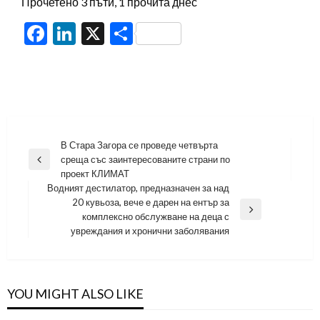
Прочетено 3 пъти, 1 прочита днес
Facebook
LinkedIn
X
Share
Навигация
В Стара Загора се проведе четвърта
среща със заинтересованите страни по
Previous
проект КЛИМАТ
Post
Водният дестилатор, предназначен за над
20 кувьоза, вече е дарен на ентър за
Next
комплексно обслужване на деца с
Post
увреждания и хронични заболявания
YOU MIGHT ALSO LIKE