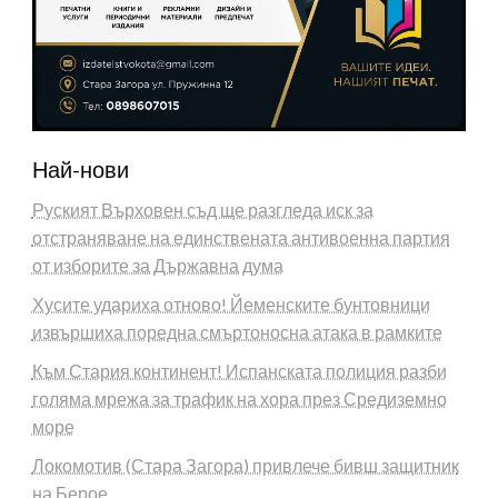
Най-нови
Руският Върховен съд ще разгледа иск за
отстраняване на единствената антивоенна партия
от изборите за Държавна дума
Хусите удариха отново! Йеменските бунтовници
извършиха поредна смъртоносна атака в рамките
Към Стария континент! Испанската полиция разби
голяма мрежа за трафик на хора през Средиземно
море
Локомотив (Стара Загора) привлече бивш защитник
на Берое