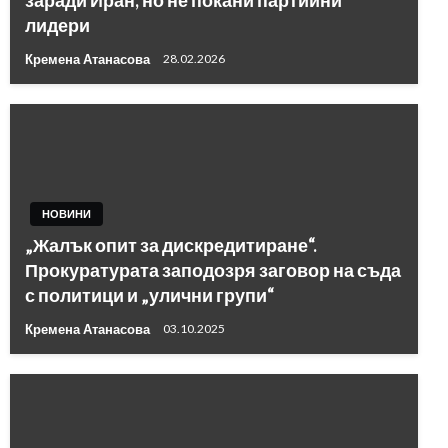
заради Иран, но не покани партийни
лидери
Кремена Атанасова
28.02.2026
НОВИНИ
„Жалък опит за дискредитиране“.
Прокуратурата заподозря заговор на съда
с политици и „улични групи“
Кремена Атанасова
03.10.2025