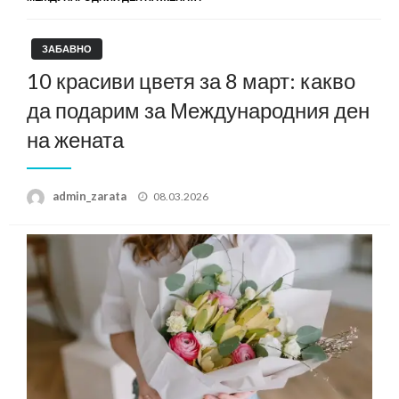
ЗАБАВНО
10 красиви цветя за 8 март: какво
да подарим за Международния ден
на жената
Posted
admin_zarata
08.03.2026
on