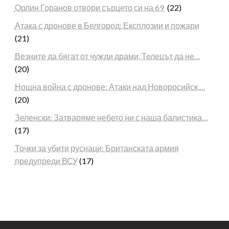
Орлин Горанов отвори сърцето си на 69
(22)
Атака с дронове в Белгород: Експлозии и пожари
(21)
Везните да бягат от чужди драми, Телецът да не…
(20)
Нощна война с дронове: Атаки над Новоросийск,…
(20)
Зеленски: Затваряме небето ни с наша балистика…
(17)
Точки за убити руснаци: Британската армия
предупреди ВСУ
(17)