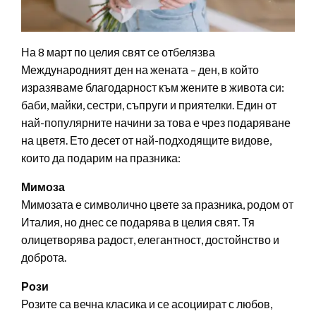
На 8 март по целия свят се отбелязва
Международният ден на жената – ден, в който
изразяваме благодарност към жените в живота си:
баби, майки, сестри, съпруги и приятелки. Един от
най-популярните начини за това е чрез подаряване
на цветя. Ето десет от най-подходящите видове,
които да подарим на празника:
Мимоза
Мимозата е символично цвете за празника, родом от
Италия, но днес се подарява в целия свят. Тя
олицетворява радост, елегантност, достойнство и
доброта.
Рози
Розите са вечна класика и се асоциират с любов,