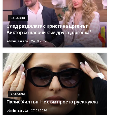
ЗАБАВНО
След раздялата с Кристина Ергенът
Виктор се насочи към друга „ергенка“
admin_zarata
24.03.2026
ЗАБАВНО
Парис Хилтън: Не съм просто руса кукла
admin_zarata
27.01.2026