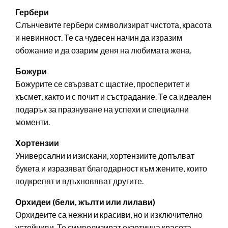
Гербери
Слънчевите гербери символизират чистота, красота
и невинност. Те са чудесен начин да изразим
обожание и да озарим деня на любимата жена.
Божури
Божурите се свързват с щастие, просперитет и
късмет, както и с почит и състрадание. Те са идеален
подарък за празнуване на успехи и специални
моменти.
Хортензии
Универсални и изискани, хортензиите допълват
букета и изразяват благодарност към жените, които
подкрепят и вдъхновяват другите.
Орхидеи (бели, жълти или лилави)
Орхидеите са нежни и красиви, но и изключително
устойчиви. Те символизират екзотична красота,