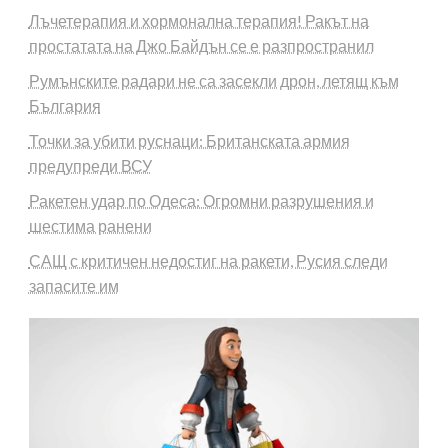
Лъчетерапия и хормонална терапия! Ракът на
простатата на Джо Байдън се е разпространил
Румънските радари не са засекли дрон, летящ към
България
Точки за убити руснаци: Британската армия
предупреди ВСУ
Ракетен удар по Одеса: Огромни разрушения и
шестима ранени
САЩ с критичен недостиг на ракети, Русия следи
запасите им