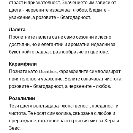
страст и признателност. Значението им зависи от
цвета – червените изразяват любов, бледите –
уважение, а розовите – благодарност.
Лалета
Пролетните лалета са не само сезонни и лесно
достъпни, но и елегантни и ароматни, идеални за
букет, който радва с разнообразие от цветове.
Карамфили
Познати като Dianthus, карамфилите символизират
приятелство и уважение. Белите означават чистота,
розовите – благодарност, а червените – любов.
Розелилии
Тези цветя въплъщават женственост, преданост и
чистота. Те носят символика, свързана с любов и
прераждане, вдъхновена от гръцкия мит за Хера и
Зевс.