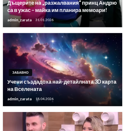
Дъщерите на „разжалвания“ принц Андрю
са в ужас – майка им планира мемоари!
admin_zarata
31.01.2026
ЗАБАВНО
Учени създадоха най-детайлната 3D карта
на Вселената
admin_zarata
18.04.2026