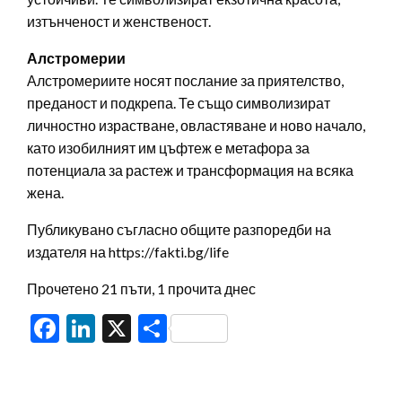
изтънченост и женственост.
Алстромерии
Алстромериите носят послание за приятелство,
преданост и подкрепа. Те също символизират
личностно израстване, овластяване и ново начало,
като изобилният им цъфтеж е метафора за
потенциала за растеж и трансформация на всяка
жена.
Публикувано съгласно общите разпоредби на
издателя на https://fakti.bg/life
Прочетено 21 пъти, 1 прочита днес
Facebook
LinkedIn
X
Share