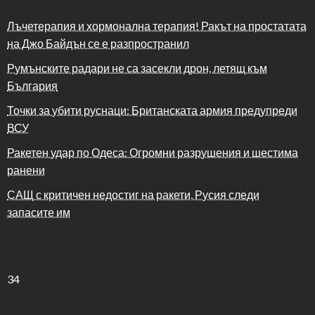
Лъчетерапия и хормонална терапия! Ракът на простатата
на Джо Байдън се е разпространил
Румънските радари не са засекли дрон, летящ към
България
Точки за убити руснаци: Британската армия предупреди
ВСУ
Ракетен удар по Одеса: Огромни разрушения и шестима
ранени
САЩ с критичен недостиг на ракети, Русия следи
запасите им
34