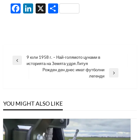
Facebook
LinkedIn
X
Share
Навигация
9 юли 1958 г. – Най-голямото цунами в
Previous
историята на Земята удря Литуя
Post
Рожден ден днес имат футболни
Next
легенди
Post
YOU MIGHT ALSO LIKE