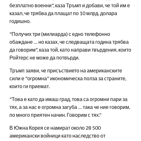
безплатно военни", каза Тръмп и добави, че той им е
казал, че трябва да плащат по 10 млрд. долара
годишно.
"Получих три (милиарда) с едно телефонно
обаждане … но казах, че следващата година трябва
да говорим", каза той, като направи твърдения, които
Ройтерс не може да потвърди.
Тръмп заяви, че присъствието на американските
сили е "огромна" икономическа полза за страните,
които ги приемат.
"Това е като да имаш град, това са огромни пари за
тях, а за нас е огромна загуба … така че ние говорим,
по много приятен начин. Говорим с тях."
В Южна Корея се намират около 28 500
американски войници като наследство от