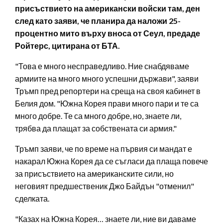
присъствието на американски войски там, ден
след като заяви, че планира да наложи 25-
процентно мито върху вноса от Сеул, предаде
Ройтерс, цитирана от БТА.
"Това е много несправедливо. Ние снабдяваме
армиите на много много успешни държави", заяви
Тръмп пред репортери на среща на своя кабинет в
Белия дом. "Южна Корея прави много пари и те са
много добре. Те са много добре, но, знаете ли,
трябва да плащат за собствената си армия."
Тръмп заяви, че по време на първия си мандат е
накарал Южна Корея да се съгласи да плаща повече
за присъствието на американските сили, но
неговият предшественик Джо Байдън "отменил"
сделката.
"Казах на Южна Корея… знаете ли, ние ви даваме