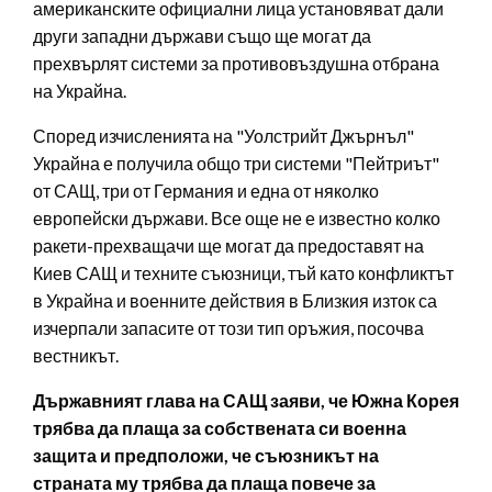
американските официални лица установяват дали
други западни държави също ще могат да
прехвърлят системи за противовъздушна отбрана
на Украйна.
Според изчисленията на "Уолстрийт Джърнъл"
Украйна е получила общо три системи "Пейтриът"
от САЩ, три от Германия и една от няколко
европейски държави. Все още не е известно колко
ракети-прехващачи ще могат да предоставят на
Киев САЩ и техните съюзници, тъй като конфликтът
в Украйна и военните действия в Близкия изток са
изчерпали запасите от този тип оръжия, посочва
вестникът.
Държавният глава на САЩ заяви, че Южна Корея
трябва да плаща за собствената си военна
защита и предположи, че съюзникът на
страната му трябва да плаща повече за