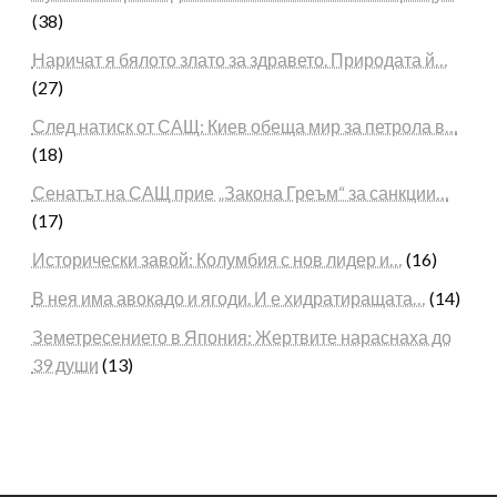
(38)
Наричат я бялото злато за здравето. Природата й…
(27)
След натиск от САЩ: Киев обеща мир за петрола в…
(18)
Сенатът на САЩ прие „Закона Греъм“ за санкции…
(17)
Исторически завой: Колумбия с нов лидер и…
(16)
В нея има авокадо и ягоди. И е хидратиращата…
(14)
Земетресението в Япония: Жертвите нараснаха до
39 души
(13)