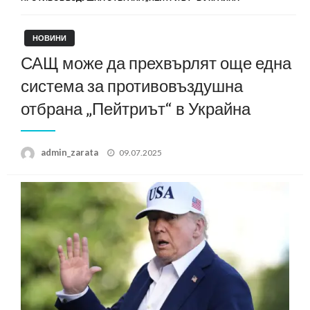
НОВИНИ
САЩ може да прехвърлят още една
система за противовъздушна
отбрана „Пейтриът“ в Украйна
Posted
admin_zarata
09.07.2025
on