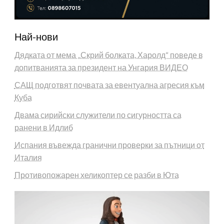
Най-нови
Дядката от мема „Скрий болката, Харолд“ поведе в
допитванията за президент на Унгария ВИДЕО
САЩ подготвят почвата за евентуална агресия към
Куба
Двама сирийски служители по сигурността са
ранени в Идлиб
Испания въвежда гранични проверки за пътници от
Италия
Противопожарен хеликоптер се разби в Юта