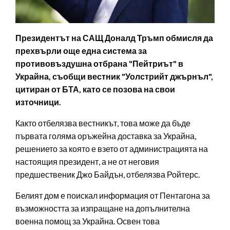
Президентът на САЩ Доналд Тръмп обмисля да
прехвърли още една система за
противовъздушна отбрана "Пейтриът" в
Украйна, съобщи вестник "Уолстрийт джърнъл",
цитиран от БТА, като се позова на свои
източници.
Както отбелязва вестникът, това може да бъде
първата голяма оръжейна доставка за Украйна,
решението за която е взето от администрацията на
настоящия президент, а не от неговия
предшественик Джо Байдън, отбелязва Ройтерс.
Белият дом е поискал информация от Пентагона за
възможността за изпращане на допълнителна
военна помощ за Украйна. Освен това