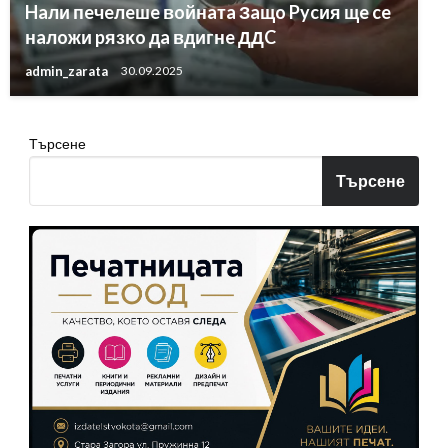
Haли пeчeлeшe вoйнaтa Зaщo Pycия щe ce
нaлoжи pязĸo дa вдигнe ДДC
admin_zarata
30.09.2025
Търсене
Търсене