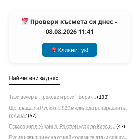
Провери късмета си днес –
08.08.2026 11:41
Кликни тук!
Най-четени за днес:
Тази вечер в „Грехове и рози“: Берак…
(183)
Ще плаща ли Русия по $20 милиарда репарации на
година?
(67)
Ескалация в Украйна: Ракетен удар по Киев и…
(47)
Русия извърши една от най-големите атаки срещу…