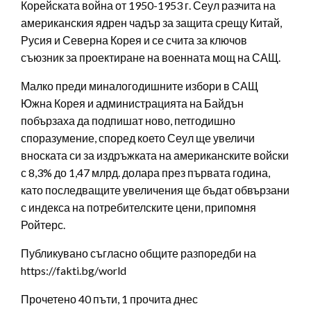
Корейската война от 1950-1953 г. Сеул разчита на
американския ядрен чадър за защита срещу Китай,
Русия и Северна Корея и се счита за ключов
съюзник за проектиране на военната мощ на САЩ.
Малко преди миналогодишните избори в САЩ
Южна Корея и администрацията на Байдън
побързаха да подпишат ново, петгодишно
споразумение, според което Сеул ще увеличи
вноската си за издръжката на американските войски
с 8,3% до 1,47 млрд. долара през първата година,
като последващите увеличения ще бъдат обвързани
с индекса на потребителските цени, припомня
Ройтерс.
Публикувано съгласно общите разпоредби на
https://fakti.bg/world
Прочетено 40 пъти, 1 прочита днес