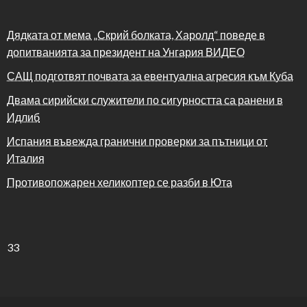
Дядката от мема „Скрий болката, Харолд“ поведе в
допитванията за президент на Унгария ВИДЕО
САЩ подготвят почвата за евентуална агресия към Куба
Двама сирийски служители по сигурността са ранени в
Идлиб
Испания въвежда гранични проверки за пътници от
Италия
Противопожарен хеликоптер се разби в Юта
33