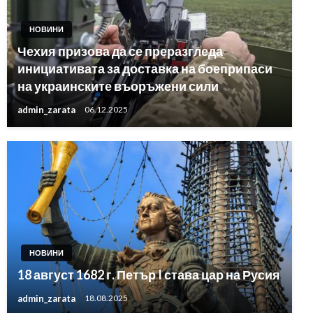
НОВИНИ
Чехия призова да се преразгледа
инициативата за доставка на боеприпаси
на украинските въоръжени сили
admin_zarata
06.12.2025
НОВИНИ
18 август 1682 г. Петър I става цар на Русия
admin_zarata
18.08.2025