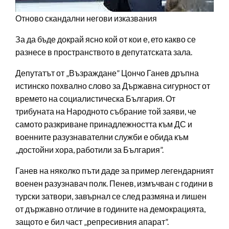
Отново скандални негови изказвания
За да бъде докрай ясно кой от кои е, ето какво се
разнесе в пространството в депутатската зала.
Депутатът от „Възраждане” Цончо Ганев дръпна
истинско похвално слово за Държавна сигурност от
времето на социалистическа България. От
трибуната на Народното събрание той заяви, че
самото разкриване принадлежността към ДС и
военните разузнавателни служби е обида към
„достойни хора, работили за България”.
Ганев на няколко пъти даде за пример легендарният
военен разузнавач полк. Пенев, измъчван с години в
турски затвори, завърнал се след размяна и лишен
от държавно отличие в годините на демокрацията,
защото е бил част „репресивния апарат”.