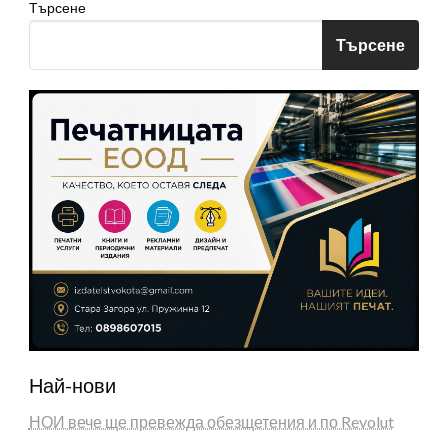
Търсене
Търсене
Най-нови
НОИ вече ще превежда обезщетения и по Revolut