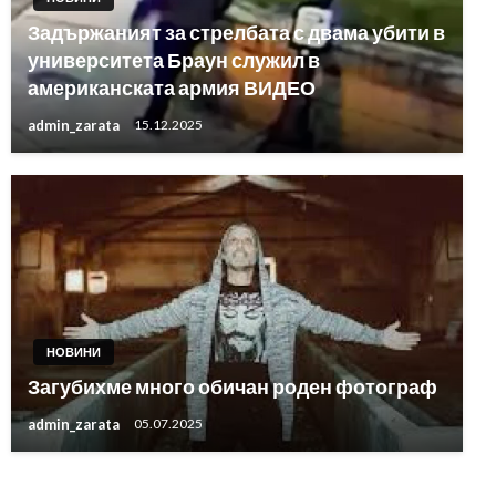
Задържаният за стрелбата с двама убити в
университета Браун служил в
американската армия ВИДЕО
admin_zarata
15.12.2025
НОВИНИ
Загубихме много обичан роден фотограф
admin_zarata
05.07.2025