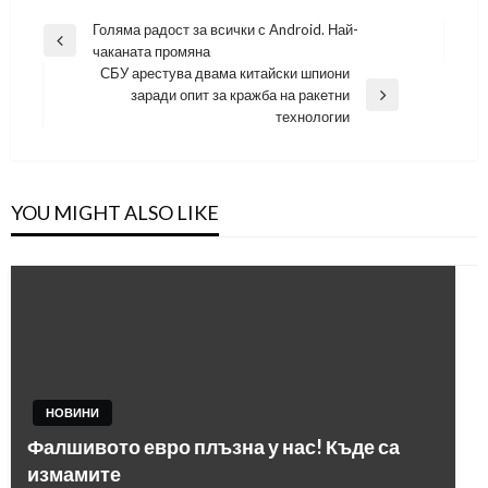
Навигация
Голяма радост за всички с Android. Най-
Previous
чаканата промяна
Post
СБУ арестува двама китайски шпиони
заради опит за кражба на ракетни
Next
технологии
Post
YOU MIGHT ALSO LIKE
НОВИНИ
Фалшивото евро плъзна у нас! Къде са
измамите