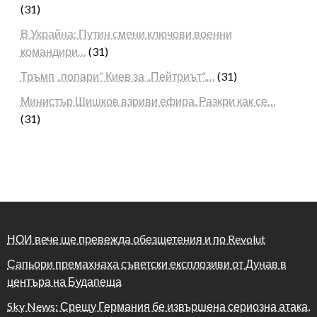
(31)
В Украйна: Путин смени ключови военни
командири…
(31)
Тръмп „попари“ Киев за „Пейтриът“,…
(31)
Министър Шишков взриви ефира. Разкри как се…
(31)
НОИ вече ще превежда обезщетения и по Revolut
Сапьори премахнаха съветски експлозиви от Дунав в
центъра на Будапеща
Sky News: Срещу Германия бе извършена сериозна атака,