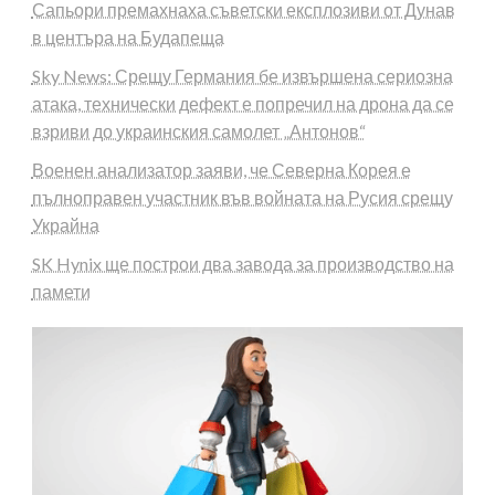
Сапьори премахнаха съветски експлозиви от Дунав
в центъра на Будапеща
Sky News: Срещу Германия бе извършена сериозна
атака, технически дефект е попречил на дрона да се
взриви до украинския самолет „Антонов“
Военен анализатор заяви, че Северна Корея е
пълноправен участник във войната на Русия срещу
Украйна
SK Hynix ще построи два завода за производство на
памети