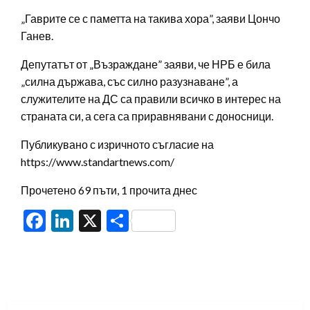
„Гаврите се с паметта на такива хора”, заяви Цончо
Ганев.
Депутатът от „Възраждане” заяви, че НРБ е била
„силна държава, със силно разузнаване”, а
служителите на ДС са правили всичко в интерес на
страната си, а сега са приравнявани с доносници.
Публикувано с изричното съгласие на
https://www.standartnews.com/
Прочетено 69 пъти, 1 прочита днес
Facebook
LinkedIn
X
Share