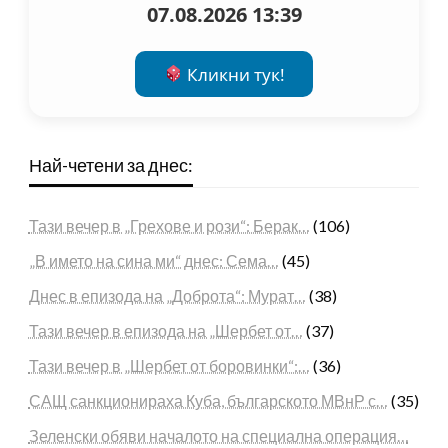
07.08.2026 13:39
Кликни тук!
Най-четени за днес:
Тази вечер в „Грехове и рози“: Берак…
(106)
„В името на сина ми“ днес: Сема…
(45)
Днес в епизода на „Доброта“: Мурат…
(38)
Тази вечер в епизода на „Шербет от…
(37)
Тази вечер в „Шербет от боровинки“:…
(36)
САЩ санкционираха Куба, българското МВнР с…
(35)
Зеленски обяви началото на специална операция…