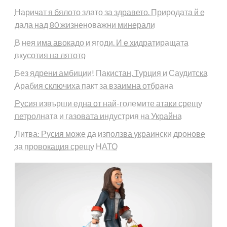
Наричат я бялото злато за здравето. Природата й е
дала над 80 жизненоважни минерали
В нея има авокадо и ягоди. И е хидратиращата
вкусотия на лятото
Без ядрени амбиции! Пакистан, Турция и Саудитска
Арабия сключиха пакт за взаимна отбрана
Русия извърши една от най-големите атаки срещу
петролната и газовата индустрия на Украйна
Литва: Русия може да използва украински дронове
за провокация срещу НАТО