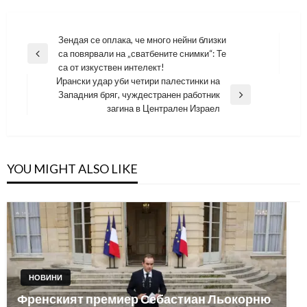
Навигация
Зендая се оплака, че много нейни близки
са повярвали на „сватбените снимки“: Те
Previous
са от изкуствен интелект!
Post
Ирански удар уби четири палестинки на
Западния бряг, чуждестранен работник
Next
загина в Централен Израел
Post
YOU MIGHT ALSO LIKE
НОВИНИ
Френският премиер Себастиан Льокорню