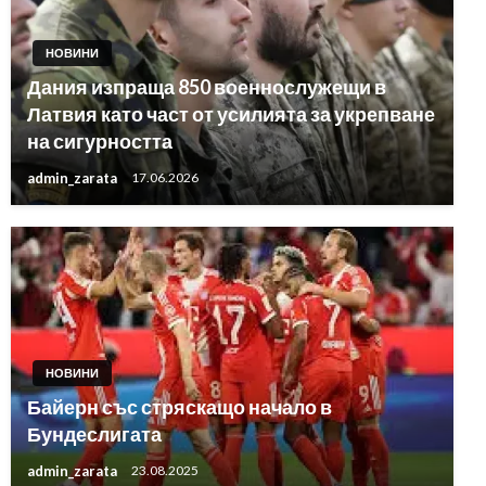
НОВИНИ
Дания изпраща 850 военнослужещи в
Латвия като част от усилията за укрепване
на сигурността
admin_zarata
17.06.2026
НОВИНИ
Байерн със стряскащо начало в
Бундеслигата
admin_zarata
23.08.2025