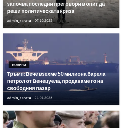
започва последни преговори в опит да
реши политическата криза
admin_zarata
07.10.2025
НОВИНИ
Тръмп: Вече взехме 50 милиона барела
петрол от Венецуела, продаваме го на
свободния пазар
admin_zarata
21.01.2026