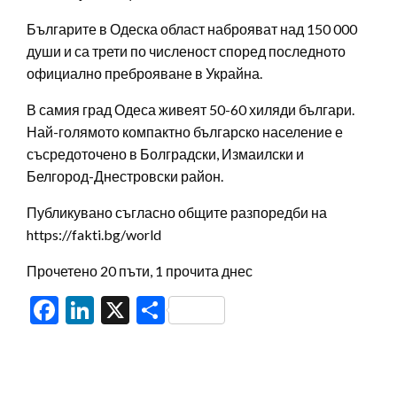
Българите в Одеска област наброяват над 150 000
души и са трети по численост според последното
официално преброяване в Украйна.
В самия град Одеса живеят 50-60 хиляди българи.
Най-голямото компактно българско население е
съсредоточено в Болградски, Измаилски и
Белгород-Днестровски район.
Публикувано съгласно общите разпоредби на
https://fakti.bg/world
Прочетено 20 пъти, 1 прочита днес
Facebook
LinkedIn
X
Share