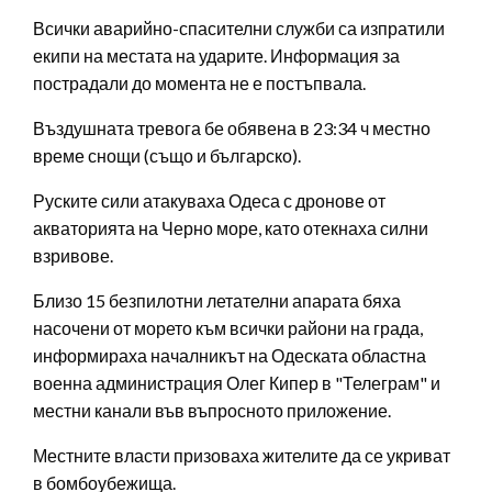
Всички аварийно-спасителни служби са изпратили
екипи на местата на ударите. Информация за
пострадали до момента не е постъпвала.
Въздушната тревога бе обявена в 23:34 ч местно
време снощи (също и българско).
Руските сили атакуваха Одеса с дронове от
акваторията на Черно море, като отекнаха силни
взривове.
Близо 15 безпилотни летателни апарата бяха
насочени от морето към всички райони на града,
информираха началникът на Одеската областна
военна администрация Олег Кипер в "Телеграм" и
местни канали във въпросното приложение.
Местните власти призоваха жителите да се укриват
в бомбоубежища.