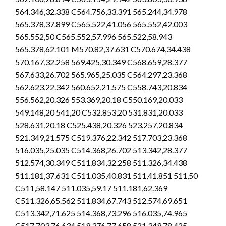
564.346,32.338 C564.756,33.391 565.244,34.978
565.378,37.899 C565.522,41.056 565.552,42.003
565.552,50 C565.552,57.996 565.522,58.943
565.378,62.101 M570.82,37.631 C570.674,34.438
570.167,32.258 569.425,30.349 C568.659,28.377
567.633,26.702 565.965,25.035 C564.297,23.368
562.623,22.342 560.652,21.575 C558.743,20.834
556.562,20.326 553.369,20.18 C550.169,20.033
549.148,20 541,20 C532.853,20 531.831,20.033
528.631,20.18 C525.438,20.326 523.257,20.834
521.349,21.575 C519.376,22.342 517.703,23.368
516.035,25.035 C514.368,26.702 513.342,28.377
512.574,30.349 C511.834,32.258 511.326,34.438
511.181,37.631 C511.035,40.831 511,41.851 511,50
C511,58.147 511.035,59.17 511.181,62.369
C511.326,65.562 511.834,67.743 512.574,69.651
C513.342,71.625 514.368,73.296 516.035,74.965
C517.703,76.634 519.376,77.658 521.349,78.425