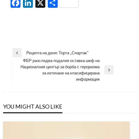
Facebook
LinkedIn
X
Share
Навигация
Рецепта на деня: Торта „Спартак“
Previous
ФБР разследва подалия оставка шеф на
Post
Националния център за борба с тероризма
Next
за изтичане на класифицирана
Post
информация
YOU MIGHT ALSO LIKE