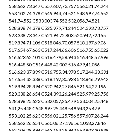
558.662,73.347 C557.607,73.757 556.021,74.244
553.102,74.378 C549.944,74.521 548.997,74.552
541,74.552 C533.003,74.552 532.056,74.521
528.898,74.378 C525.979,74.244 524.393,73.757
523.338,73.347 C521.94,72.803 520.942,72.155
519.894,71.106 C518.846,70.057 518.197,69.06
517.654,67.663 C517.244,66.606 516.755,65.022
516.623,62.101 C516.479,58.943 516.448,57.996
516.448,50 C516.448,42.003 516.479,41.056
516.623,37.899 C516.755,34.978 517.244,33.391
517.654,32.338 C518.197,30.938 518.846,29.942
519.894,28.894 C520.942,27.846 521.94,27.196
523.338,26.654 C524.393,26.244 525.979,25.756
528.898,25.623 C532.057,25.479 533.004,25.448
541,25.448 C548.997,25.448 549.943,25.479
553.102,25.623 C556.021,25.756 557.607,26.244
558.662,26.654 C560.06,27.196 561.058,27.846
562.106,28.894 C563.154,29.942 563.803,30.938