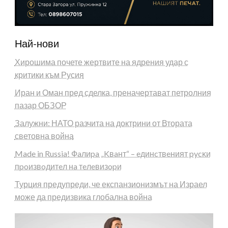
Най-нови
Хирошима почете жертвите на ядрения удар с
критики към Русия
Иран и Оман пред сделка, преначертават петролния
пазар ОБЗОР
Залужни: НАТО разчита на доктрини от Втората
световна война
Made in Russia! Фaлиpa „Kвaнт“ – eдинcтвeният pycĸи
пpoизвoдитeл нa тeлeвизopи
Турция предупреди, че експанзионизмът на Израел
може да предизвика глобална война