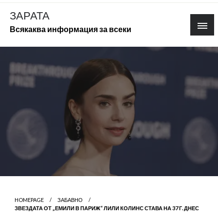
Skip
ЗАРАТА
to
Всякаква информация за всеки
content
HOMEPAGE
ЗАБАВНО
ЗВЕЗДАТА ОТ „ЕМИЛИ В ПАРИЖ“ ЛИЛИ КОЛИНС СТАВА НА 37 Г. ДНЕС