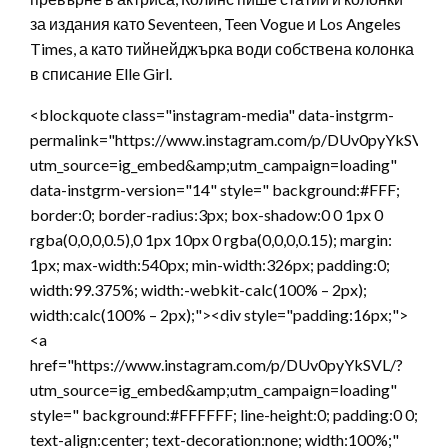
за издания като Seventeen, Teen Vogue и Los Angeles
Times, а като тийнейджърка води собствена колонка
в списание Elle Girl.
<blockquote class="instagram-media" data-instgrm-
permalink="https://www.instagram.com/p/DUv0pyYkSVL/?
utm_source=ig_embed&amp;utm_campaign=loading"
data-instgrm-version="14" style=" background:#FFF;
border:0; border-radius:3px; box-shadow:0 0 1px 0
rgba(0,0,0,0.5),0 1px 10px 0 rgba(0,0,0,0.15); margin:
1px; max-width:540px; min-width:326px; padding:0;
width:99.375%; width:-webkit-calc(100% – 2px);
width:calc(100% – 2px);"><div style="padding:16px;">
<a
href="https://www.instagram.com/p/DUv0pyYkSVL/?
utm_source=ig_embed&amp;utm_campaign=loading"
style=" background:#FFFFFF; line-height:0; padding:0 0;
text-align:center; text-decoration:none; width:100%;"