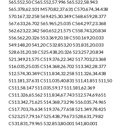
565.552,50 C565.552,57.996 565.522,58.943
565.378,62.101 M570.82,37.631 C570.674,34.438
570.167,32.258 569.425,30.349 C568.659,28.377
567.633,26.702 565.965,25.035 C564.297,23.368
562.623,22.342 560.652,21.575 C558.743,20.834
556.562,20.326 553.369,20.18 C550.169,20.033
549.148,20 541,20 C532.853,20 531.831,20.033
528.631,20.18 C525.438,20.326 523.257,20.834
521.349,21.575 C519.376,22.342 517.703,23.368
516.035,25.035 C514.368,26.702 513.342,28.377
512.574,30.349 C511.834,32.258 511.326,34.438
511.181,37.631 C511.035,40.831 511,41.851 511,50
C511,58.147 511.035,59.17 511.181,62.369
C511.326,65.562 511.834,67.743 512.574,69.651
C513.342,71.625 514.368,73.296 516.035,74.965
C517.703,76.634 519.376,77.658 521.349,78.425
C523.257,79.167 525.438,79.673 528.631,79.82
C531.831,79.965 532.853,80.001 541,80.001