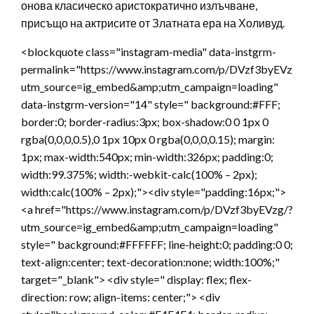
онова класическо аристократично излъчване,
присъщо на актрисите от Златната ера на Холивуд.
<blockquote class="instagram-media" data-instgrm-
permalink="https://www.instagram.com/p/DVzf3byEVzg/?
utm_source=ig_embed&amp;utm_campaign=loading"
data-instgrm-version="14" style=" background:#FFF;
border:0; border-radius:3px; box-shadow:0 0 1px 0
rgba(0,0,0,0.5),0 1px 10px 0 rgba(0,0,0,0.15); margin:
1px; max-width:540px; min-width:326px; padding:0;
width:99.375%; width:-webkit-calc(100% – 2px);
width:calc(100% – 2px);"><div style="padding:16px;">
<a href="https://www.instagram.com/p/DVzf3byEVzg/?
utm_source=ig_embed&amp;utm_campaign=loading"
style=" background:#FFFFFF; line-height:0; padding:0 0;
text-align:center; text-decoration:none; width:100%;"
target="_blank"> <div style=" display: flex; flex-
direction: row; align-items: center;"> <div