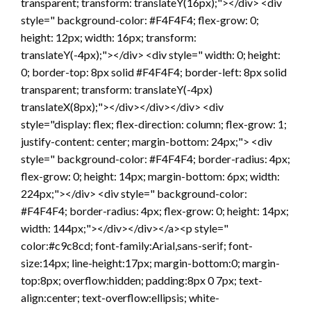
transparent; transform: translateY(16px);"></div> <div
style=" background-color: #F4F4F4; flex-grow: 0;
height: 12px; width: 16px; transform:
translateY(-4px);"></div> <div style=" width: 0; height:
0; border-top: 8px solid #F4F4F4; border-left: 8px solid
transparent; transform: translateY(-4px)
translateX(8px);"></div></div></div> <div
style="display: flex; flex-direction: column; flex-grow: 1;
justify-content: center; margin-bottom: 24px;"> <div
style=" background-color: #F4F4F4; border-radius: 4px;
flex-grow: 0; height: 14px; margin-bottom: 6px; width:
224px;"></div> <div style=" background-color:
#F4F4F4; border-radius: 4px; flex-grow: 0; height: 14px;
width: 144px;"></div></div></a><p style="
color:#c9c8cd; font-family:Arial,sans-serif; font-
size:14px; line-height:17px; margin-bottom:0; margin-
top:8px; overflow:hidden; padding:8px 0 7px; text-
align:center; text-overflow:ellipsis; white-