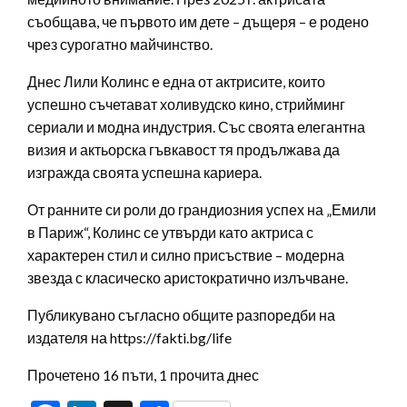
съобщава, че първото им дете – дъщеря – е родено
чрез сурогатно майчинство.
Днес Лили Колинс е една от актрисите, които
успешно съчетават холивудско кино, стрийминг
сериали и модна индустрия. Със своята елегантна
визия и актьорска гъвкавост тя продължава да
изгражда своята успешна кариера.
От ранните си роли до грандиозния успех на „Емили
в Париж“, Колинс се утвърди като актриса с
характерен стил и силно присъствие – модерна
звезда с класическо аристократично излъчване.
Публикувано съгласно общите разпоредби на
издателя на https://fakti.bg/life
Прочетено 16 пъти, 1 прочита днес