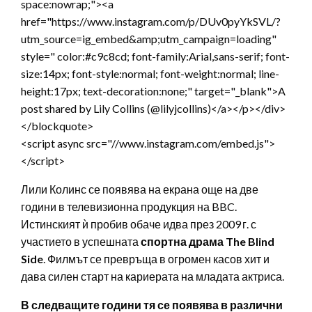
space:nowrap;"><a
href="https://www.instagram.com/p/DUv0pyYkSVL/?
utm_source=ig_embed&amp;utm_campaign=loading"
style=" color:#c9c8cd; font-family:Arial,sans-serif; font-
size:14px; font-style:normal; font-weight:normal; line-
height:17px; text-decoration:none;" target="_blank">A
post shared by Lily Collins (@lilyjcollins)</a></p></div>
</blockquote>
<script async src="//www.instagram.com/embed.js">
</script>
Лили Колинс се появява на екрана още на две
години в телевизионна продукция на BBC.
Истинският ѝ пробив обаче идва през 2009 г. с
участието в успешната
спортна драма The Blind
Side
. Филмът се превръща в огромен касов хит и
дава силен старт на кариерата на младата актриса.
В следващите години тя се появява в различни