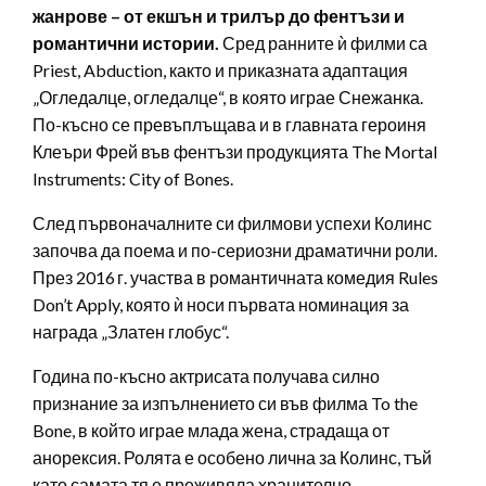
жанрове – от екшън и трилър до фентъзи и
романтични истории.
Сред ранните ѝ филми са
Priest, Abduction, както и приказната адаптация
„Огледалце, огледалце“, в която играе Снежанка.
По-късно се превъплъщава и в главната героиня
Клеъри Фрей във фентъзи продукцията The Mortal
Instruments: City of Bones.
След първоначалните си филмови успехи Колинс
започва да поема и по-сериозни драматични роли.
През 2016 г. участва в романтичната комедия Rules
Don’t Apply, която ѝ носи първата номинация за
награда „Златен глобус“.
Година по-късно актрисата получава силно
признание за изпълнението си във филма To the
Bone, в който играе млада жена, страдаща от
анорексия. Ролята е особено лична за Колинс, тъй
като самата тя е преживяла хранително