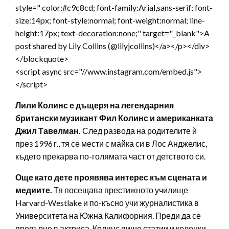
style=" color:#c9c8cd; font-family:Arial,sans-serif; font-
size:14px; font-style:normal; font-weight:normal; line-
height:17px; text-decoration:none;" target="_blank">A
post shared by Lily Collins (@lilyjcollins)</a></p></div>
</blockquote>
<script async src="//www.instagram.com/embed.js">
</script>
Лили Колинс е дъщеря на легендарния
британски музикант Фил Колинс и американката
Джил Тавелман.
След развода на родителите ѝ
през 1996 г., тя се мести с майка си в Лос Анджелис,
където прекарва по-голямата част от детството си.
Още като дете проявява интерес към сцената и
медиите.
Тя посещава престижното училище
Harvard-Westlake и по-късно учи журналистика в
Университета на Южна Калифорния. Преди да се
превърне в актриса, Колинс пише статии и колонки