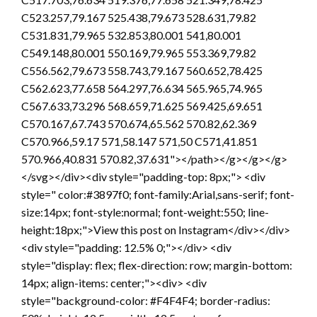
C523.257,79.167 525.438,79.673 528.631,79.82
C531.831,79.965 532.853,80.001 541,80.001
C549.148,80.001 550.169,79.965 553.369,79.82
C556.562,79.673 558.743,79.167 560.652,78.425
C562.623,77.658 564.297,76.634 565.965,74.965
C567.633,73.296 568.659,71.625 569.425,69.651
C570.167,67.743 570.674,65.562 570.82,62.369
C570.966,59.17 571,58.147 571,50 C571,41.851
570.966,40.831 570.82,37.631"></path></g></g></g>
</svg></div><div style="padding-top: 8px;"> <div
style=" color:#3897f0; font-family:Arial,sans-serif; font-
size:14px; font-style:normal; font-weight:550; line-
height:18px;">View this post on Instagram</div></div>
<div style="padding: 12.5% 0;"></div> <div
style="display: flex; flex-direction: row; margin-bottom:
14px; align-items: center;"><div> <div
style="background-color: #F4F4F4; border-radius: