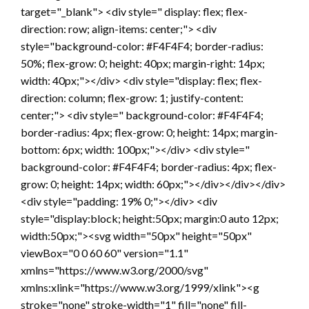
target="_blank"> <div style=" display: flex; flex-
direction: row; align-items: center;"> <div
style="background-color: #F4F4F4; border-radius:
50%; flex-grow: 0; height: 40px; margin-right: 14px;
width: 40px;"></div> <div style="display: flex; flex-
direction: column; flex-grow: 1; justify-content:
center;"> <div style=" background-color: #F4F4F4;
border-radius: 4px; flex-grow: 0; height: 14px; margin-
bottom: 6px; width: 100px;"></div> <div style="
background-color: #F4F4F4; border-radius: 4px; flex-
grow: 0; height: 14px; width: 60px;"></div></div></div>
<div style="padding: 19% 0;"></div> <div
style="display:block; height:50px; margin:0 auto 12px;
width:50px;"><svg width="50px" height="50px"
viewBox="0 0 60 60" version="1.1"
xmlns="https://www.w3.org/2000/svg"
xmlns:xlink="https://www.w3.org/1999/xlink"><g
stroke="none" stroke-width="1" fill="none" fill-