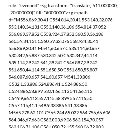
rule="evenodd"><g transform="translate(-511.000000,
-20.000000)" fill="#000000"><g><path
d="M556.869,30.41 C554.814,30.41 553.148,32.076
553.148,34.131 C553.148,36.186 554.814,37.852
556.869,37.852 C558.924,37.852 560.59,36.186
560.59,34.131 C560.59,32.076 558.924,30.41
556.869,30.41 M541,60.657 C535.114,60.657
530.342,55.887 530.342,50 C530.342,44.114
535.114,39.342 541,39.342 C546.887,39.342
551.658,44.114 551.658,50 C551.658,55.887
546.887,60.657 541,60.657 M541,33.886
C532.1,33.886 524.886,41.1 524.886,50
C524.886,58.899 532.1,66.113 541,66.113
C549.9,66.113 557.115,58.899 557.115,50
C557.115,41.1 549.9,33.886 541,33.886
M565.378,62.101 C565.244,65.022 564.756,66.606
564.346,67.663 C563.803,69.06 563.154,70.057
562.106,71.106 C561.058,72.155 560.06,72.803