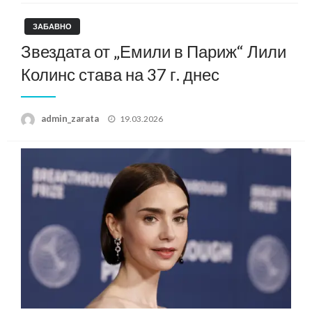
ЗАБАВНО
Звездата от „Емили в Париж“ Лили
Колинс става на 37 г. днес
Posted
admin_zarata
19.03.2026
on