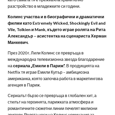
разстройство в младежките си години.
Колинс участва и в биографични и драматични
филми като Extremely Wicked, Shockingly Evil and
Vile, Tolkien и Mank, където играе ролята на Рита
Александър – асистентка на сценариста Херман
Манкевич.
През 2020 г. Лили Колинс се превръща в
международна телевизионна звезда благодарение
на
сериала „Емили в Париж“.
В продукцията на
Netflix тя играе Емили Купър – амбициозна
американка, която започва работа в маркетингова
агенция в Париж.
Сериалът бързо се превръща в глобален хит, а
стилът на героинята, парижката атмосфера и
романтичните сюжетни линии печелят милиони
зрители. Ролята носи на Колинс номинация за