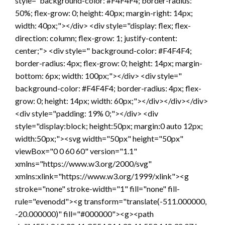
style="background-color: #F4F4F4; border-radius:
50%; flex-grow: 0; height: 40px; margin-right: 14px;
width: 40px;"></div> <div style="display: flex; flex-
direction: column; flex-grow: 1; justify-content:
center;"> <div style=" background-color: #F4F4F4;
border-radius: 4px; flex-grow: 0; height: 14px; margin-
bottom: 6px; width: 100px;"></div> <div style="
background-color: #F4F4F4; border-radius: 4px; flex-
grow: 0; height: 14px; width: 60px;"></div></div></div>
<div style="padding: 19% 0;"></div> <div
style="display:block; height:50px; margin:0 auto 12px;
width:50px;"><svg width="50px" height="50px"
viewBox="0 0 60 60" version="1.1"
xmlns="https://www.w3.org/2000/svg"
xmlns:xlink="https://www.w3.org/1999/xlink"><g
stroke="none" stroke-width="1" fill="none" fill-
rule="evenodd"><g transform="translate(-511.000000,
-20.000000)" fill="#000000"><g><path