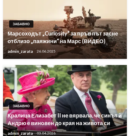
ЗАБАВНО
Марсоходът „Curiosity“ за пръв път засне
отблизо „паяжини“ на Марс (ВИДЕО)
admin_zarata
26.06.2025
ЗАБАВНО
Кралица Елизабет II не вярвала, че синът ѝ
Андрю е виновен до края на живота си
admin_zarata
03.04.2026