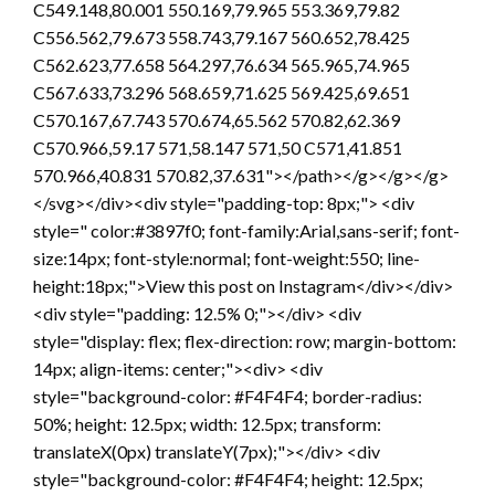
C549.148,80.001 550.169,79.965 553.369,79.82
C556.562,79.673 558.743,79.167 560.652,78.425
C562.623,77.658 564.297,76.634 565.965,74.965
C567.633,73.296 568.659,71.625 569.425,69.651
C570.167,67.743 570.674,65.562 570.82,62.369
C570.966,59.17 571,58.147 571,50 C571,41.851
570.966,40.831 570.82,37.631"></path></g></g></g>
</svg></div><div style="padding-top: 8px;"> <div
style=" color:#3897f0; font-family:Arial,sans-serif; font-
size:14px; font-style:normal; font-weight:550; line-
height:18px;">View this post on Instagram</div></div>
<div style="padding: 12.5% 0;"></div> <div
style="display: flex; flex-direction: row; margin-bottom:
14px; align-items: center;"><div> <div
style="background-color: #F4F4F4; border-radius:
50%; height: 12.5px; width: 12.5px; transform:
translateX(0px) translateY(7px);"></div> <div
style="background-color: #F4F4F4; height: 12.5px;