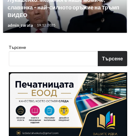
славянка – най-силното оръжие на Тръмп
ВИДЕО
admin_zarata
19.12.2025
Търсене
Търсене