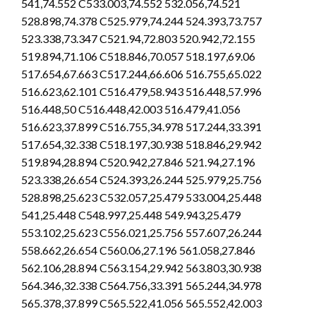
541,74.552 C533.003,74.552 532.056,74.521
528.898,74.378 C525.979,74.244 524.393,73.757
523.338,73.347 C521.94,72.803 520.942,72.155
519.894,71.106 C518.846,70.057 518.197,69.06
517.654,67.663 C517.244,66.606 516.755,65.022
516.623,62.101 C516.479,58.943 516.448,57.996
516.448,50 C516.448,42.003 516.479,41.056
516.623,37.899 C516.755,34.978 517.244,33.391
517.654,32.338 C518.197,30.938 518.846,29.942
519.894,28.894 C520.942,27.846 521.94,27.196
523.338,26.654 C524.393,26.244 525.979,25.756
528.898,25.623 C532.057,25.479 533.004,25.448
541,25.448 C548.997,25.448 549.943,25.479
553.102,25.623 C556.021,25.756 557.607,26.244
558.662,26.654 C560.06,27.196 561.058,27.846
562.106,28.894 C563.154,29.942 563.803,30.938
564.346,32.338 C564.756,33.391 565.244,34.978
565.378,37.899 C565.522,41.056 565.552,42.003