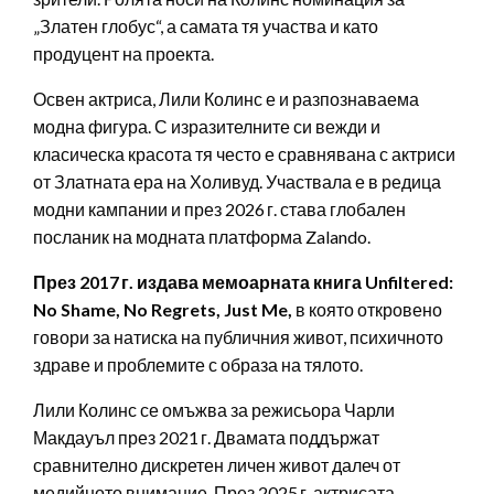
„Златен глобус“, а самата тя участва и като
продуцент на проекта.
Освен актриса, Лили Колинс е и разпознаваема
модна фигура. С изразителните си вежди и
класическа красота тя често е сравнявана с актриси
от Златната ера на Холивуд. Участвала е в редица
модни кампании и през 2026 г. става глобален
посланик на модната платформа Zalando.
През 2017 г. издава мемоарната книга Unfiltered:
No Shame, No Regrets, Just Me,
в която откровено
говори за натиска на публичния живот, психичното
здраве и проблемите с образа на тялото.
Лили Колинс се омъжва за режисьора Чарли
Макдауъл през 2021 г. Двамата поддържат
сравнително дискретен личен живот далеч от
медийното внимание. През 2025 г. актрисата