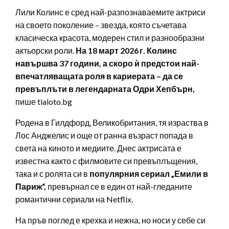
Лили Колинс е сред най-разпознаваемите актриси
на своето поколение – звезда, която съчетава
класическа красота, модерен стил и разнообразни
актьорски роли.
На 18 март 2026 г. Колинс
навършва 37 години, а скоро ѝ предстои най-
впечатляващата роля в кариерата – да се
превъплъти в легендарната Одри Хепбърн,
пише tialoto.bg
Родена в Гилдфорд, Великобритания, тя израства в
Лос Анджелис и още от ранна възраст попада в
света на киното и медиите. Днес актрисата е
известна както с филмовите си превъплъщения,
така и с ролята си в
популярния сериал „Емили в
Париж“,
превърнал се в един от най-гледаните
романтични сериали на Netflix.
На пръв поглед е крехка и нежна, но носи у себе си